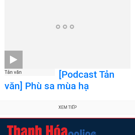
[Podcast Tản
Tản văn
văn] Phù sa mùa hạ
XEM TIẾP
CƠ QUAN CỦA ĐẢNG BỘ ĐẢNG CỘNG SẢN VIỆT NAM TỈNH THANH HÓA
TIẾNG NÓI CỦA ĐẢNG BỘ, CHÍNH QUYỀN VÀ NHÂN DÂN TỈNH THANH HÓA