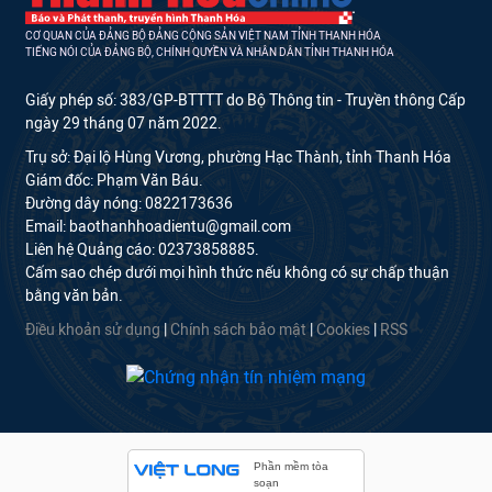
Giấy phép số: 383/GP-BTTTT do Bộ Thông tin - Truyền thông Cấp
ngày 29 tháng 07 năm 2022.
Trụ sở: Đại lộ Hùng Vương, phường Hạc Thành, tỉnh Thanh Hóa
Giám đốc: Phạm Văn Báu.
Đường dây nóng: 0822173636
Email: baothanhhoadientu@gmail.com
Liên hệ Quảng cáo: 02373858885.
Cấm sao chép dưới mọi hình thức nếu không có sự chấp thuận
bằng văn bản.
Điều khoản sử dụng
|
Chính sách bảo mật
|
Cookies
|
RSS
Phần mềm tòa
soạn
hội tụ thông minh