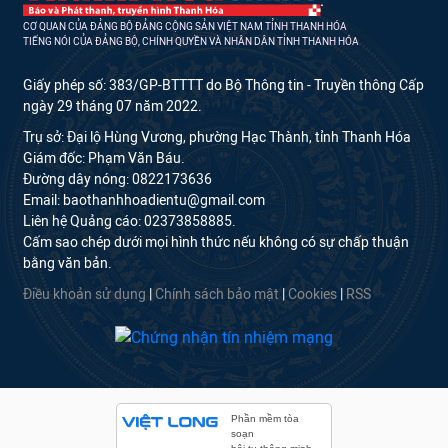
CƠ QUAN CỦA ĐẢNG BỘ ĐẢNG CỘNG SẢN VIỆT NAM TỈNH THANH HÓA
TIẾNG NÓI CỦA ĐẢNG BỘ, CHÍNH QUYỀN VÀ NHÂN DÂN TỈNH THANH HÓA
Giấy phép số: 383/GP-BTTTT do Bộ Thông tin - Truyền thông Cấp
ngày 29 tháng 07 năm 2022.
Trụ sở: Đại lộ Hùng Vương, phường Hạc Thành, tỉnh Thanh Hóa
Giám đốc: Phạm Văn Báu.
Đường dây nóng: 0822173636
Email: baothanhhoadientu@gmail.com
Liên hệ Quảng cáo: 02373858885.
Cấm sao chép dưới mọi hình thức nếu không có sự chấp thuận
bằng văn bản.
Điều khoản sử dụng
|
Chính sách bảo mật
|
Cookies
|
RSS
Phần mềm tòa
soạn