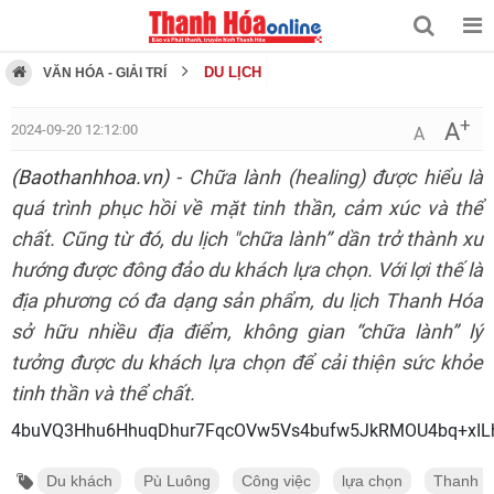
DU LỊCH
VĂN HÓA - GIẢI TRÍ
+
A
2024-09-20 12:12:00
A
(Baothanhhoa.vn)
- Chữa lành (healing) được hiểu là
quá trình phục hồi về mặt tinh thần, cảm xúc và thể
chất. Cũng từ đó, du lịch "chữa lành” dần trở thành xu
hướng được đông đảo du khách lựa chọn. Với lợi thế là
địa phương có đa dạng sản phẩm, du lịch Thanh Hóa
sở hữu nhiều địa điểm, không gian “chữa lành” lý
tưởng được du khách lựa chọn để cải thiện sức khỏe
tinh thần và thể chất.
4buVQ3Hhu6HhuqDhur7FqcOVw5Vs4bufw5JkRMO
Du khách
Pù Luông
Công việc
lựa chọn
Thanh h