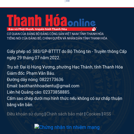
CƠ QUAN CỦA ĐẢNG BỘ ĐẢNG CỘNG SẢN VIỆT NAM TỈNH THANH HÓA
TIẾNG NÓI CỦA ĐẢNG BỘ, CHÍNH QUYỀN VÀ NHÂN DÂN TỈNH THANH HÓA
Giấy phép số: 383/GP-BTTTT do Bộ Thông tin - Truyền thông Cấp
ngày 29 tháng 07 năm 2022.
Trụ sở: Đại lộ Hùng Vương, phường Hạc Thành, tỉnh Thanh Hóa
Giám đốc: Phạm Văn Báu.
Đường dây nóng: 0822173636
Email: baothanhhoadientu@gmail.com
Liên hệ Quảng cáo: 02373858885.
Cấm sao chép dưới mọi hình thức nếu không có sự chấp thuận
bằng văn bản.
Điều khoản sử dụng
|
Chính sách bảo mật
|
Cookies
|
RSS