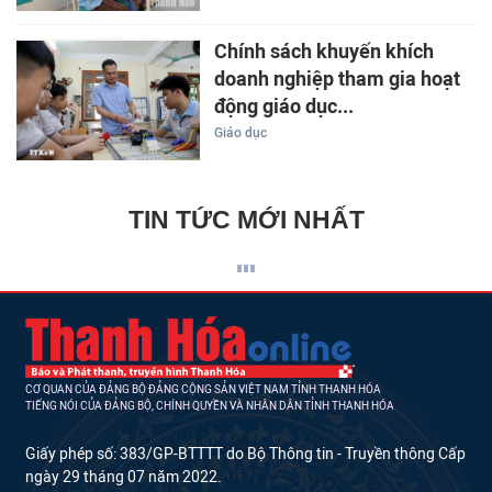
Chính sách khuyến khích
doanh nghiệp tham gia hoạt
động giáo dục...
Giáo dục
TIN TỨC MỚI NHẤT
CƠ QUAN CỦA ĐẢNG BỘ ĐẢNG CỘNG SẢN VIỆT NAM TỈNH THANH HÓA
TIẾNG NÓI CỦA ĐẢNG BỘ, CHÍNH QUYỀN VÀ NHÂN DÂN TỈNH THANH HÓA
Giấy phép số: 383/GP-BTTTT do Bộ Thông tin - Truyền thông Cấp
ngày 29 tháng 07 năm 2022.