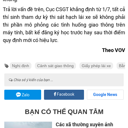
Trả lời vấn đề trên, Cục CSGT khẳng định từ 1/7, tất cả
thí sinh tham dự kỳ thi sát hạch lái xe sẽ không phải
thi phần mô phỏng các tình huống giao thông trên
máy tính, bất kể đăng ký học trước hay sau thời điểm
quy định mới có hiệu lực.
Theo VOV
Nghị định
Cảnh sát giao thông
Giấy phép lái xe
Bằng 
Chia sẻ ý kiến của bạn ...
Facebook
Google News
Zalo
BẠN CÓ THỂ QUAN TÂM
Các xã thường xuyên ảnh