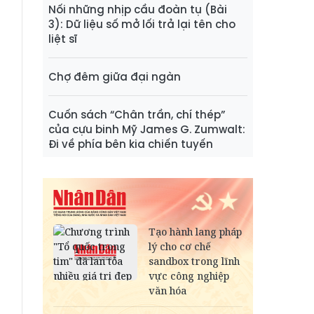
Nối những nhịp cầu đoàn tụ (Bài
3): Dữ liệu số mở lối trả lại tên cho
liệt sĩ
Chợ đêm giữa đại ngàn
Cuốn sách “Chân trần, chí thép”
của cựu binh Mỹ James G. Zumwalt:
Đi về phía bên kia chiến tuyến