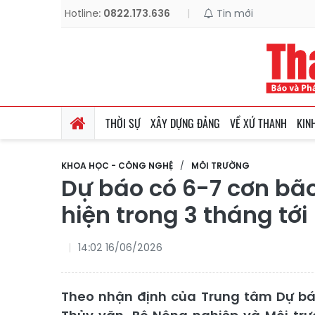
Hotline:
0822.173.636
|
Tin mới
THỜI SỰ
XÂY DỰNG ĐẢNG
VỀ XỨ THANH
KIN
KHOA HỌC - CÔNG NGHỆ
MÔI TRƯỜNG
Dự báo có 6-7 cơn bão
hiện trong 3 tháng tới
14:02 16/06/2026
Theo nhận định của Trung tâm Dự bá