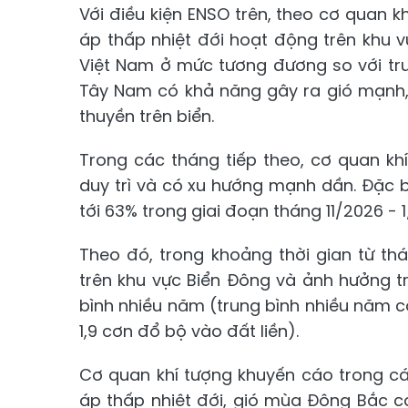
Với điều kiện ENSO trên, theo cơ quan kh
áp thấp nhiệt đới hoạt động trên khu v
Việt Nam ở mức tương đương so với tru
Tây Nam có khả năng gây ra gió mạnh,
thuyền trên biển.
Trong các tháng tiếp theo, cơ quan khí
duy trì và có xu hướng mạnh dần. Đặc bi
tới 63% trong giai đoạn tháng 11/2026 - 
​Theo đó, trong khoảng thời gian từ th
trên khu vực Biển Đông và ảnh hưởng tr
bình nhiều năm (trung bình nhiều năm c
1,9 cơn đổ bộ vào đất liền).
Cơ quan khí tượng khuyến cáo trong cá
áp thấp nhiệt đới, gió mùa Đông Bắc 