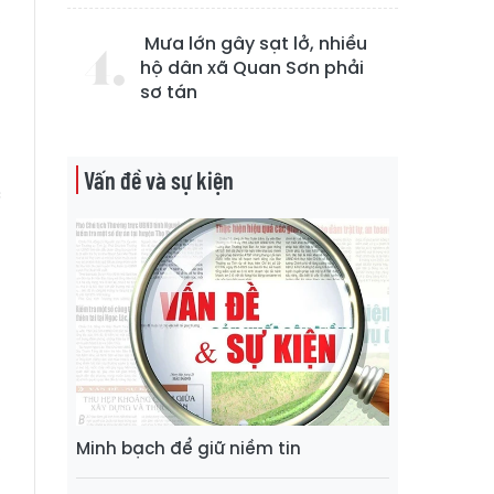
,
Mưa lớn gây sạt lở, nhiều
n
hộ dân xã Quan Sơn phải
a
sơ tán
u
Vấn đề và sự kiện
c
n
g
g
g
Minh bạch để giữ niềm tin
,
g