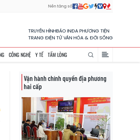
Nền tảng số
TRUYỀN HÌNH
BÁO IN
ĐA PHƯƠNG TIỆN
TRANG ĐIỆN TỬ VĂN HÓA & ĐỜI SỐNG
NG
CÔNG NGHỆ
Y TẾ
TẤM LÒNG
Vận hành chính quyền địa phương
hai cấp
g