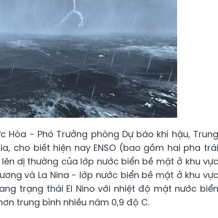
ức Hòa - Phó Trưởng phòng Dự báo khí hậu, Trun
a, cho biết hiện nay ENSO (bao gồm hai pha trá
 lên dị thường của lớp nước biển bề mặt ở khu vự
ương và La Nina - lớp nước biển bề mặt ở khu vự
ang trạng thái El Nino với nhiệt độ mặt nước biể
hơn trung bình nhiều năm 0,9 độ C.