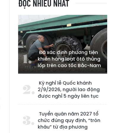
ĐỌC NHIỀU NHẤT
Đã xác định phương tiện
khiến hàng loạt ôtô thủng
lốp trên cao tốc Bắc-Nam
g
Kỳ nghỉ lễ Quốc khánh
2/9/2026, người lao động
i
được nghỉ 5 ngày liên tục
c
c
Tuyển quân năm 2027 tổ
n
chức đúng quy định, “tròn
khâu” từ địa phương