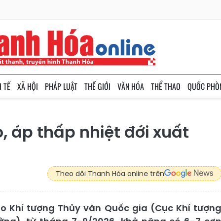
H TẾ
XÃ HỘI
PHÁP LUẬT
THẾ GIỚI
VĂN HÓA
THỂ THAO
QUỐC PHÒ
, áp thấp nhiệt đới xuất
Theo dõi Thanh Hóa online trên
o Khí tượng Thủy văn Quốc gia (Cục Khí tượn