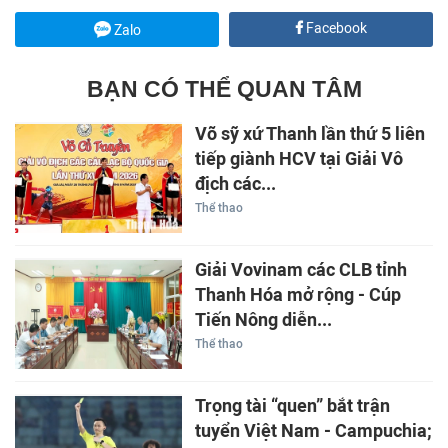
Facebook
Zalo
BẠN CÓ THỂ QUAN TÂM
Võ sỹ xứ Thanh lần thứ 5 liên
tiếp giành HCV tại Giải Vô
địch các...
Thể thao
Giải Vovinam các CLB tỉnh
Thanh Hóa mở rộng - Cúp
Tiến Nông diễn...
Thể thao
Trọng tài “quen” bắt trận
tuyển Việt Nam - Campuchia;