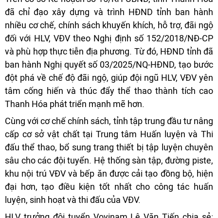
đã chỉ đạo xây dựng và trình HĐND tỉnh ban hành
nhiều cơ chế, chính sách khuyến khích, hỗ trợ, đãi ngộ
đối với HLV, VĐV theo Nghị định số 152/2018/NĐ-CP
và phù hợp thực tiễn địa phương. Từ đó, HĐND tỉnh đã
ban hành Nghị quyết số 03/2025/NQ-HĐND, tạo bước
đột phá về chế độ đãi ngộ, giúp đội ngũ HLV, VĐV yên
tâm cống hiến và thúc đẩy thể thao thành tích cao
Thanh Hóa phát triển mạnh mẽ hơn.
Cùng với cơ chế chính sách, tỉnh tập trung đầu tư nâng
cấp cơ sở vật chất tại Trung tâm Huấn luyện và Thi
đấu thể thao, bổ sung trang thiết bị tập luyện chuyên
sâu cho các đội tuyển. Hệ thống sàn tập, đường piste,
khu nội trú VĐV và bếp ăn được cải tạo đồng bộ, hiện
đại hơn, tạo điều kiện tốt nhất cho công tác huấn
luyện, sinh hoạt và thi đấu của VĐV.
HLV trưởng đội tuyển Vovinam Lê Văn Tiến chia sẻ: