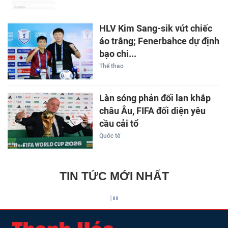
HLV Kim Sang-sik vứt chiếc
áo trắng; Fenerbahce dự định
bạo chi...
Thể thao
Làn sóng phản đối lan khắp
châu Âu, FIFA đối diện yêu
cầu cải tổ
Quốc tế
TIN TỨC MỚI NHẤT