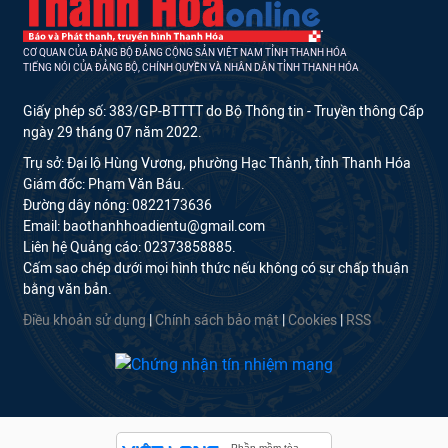
CƠ QUAN CỦA ĐẢNG BỘ ĐẢNG CỘNG SẢN VIỆT NAM TỈNH THANH HÓA
TIẾNG NÓI CỦA ĐẢNG BỘ, CHÍNH QUYỀN VÀ NHÂN DÂN TỈNH THANH HÓA
Giấy phép số: 383/GP-BTTTT do Bộ Thông tin - Truyền thông Cấp
ngày 29 tháng 07 năm 2022.
Trụ sở: Đại lộ Hùng Vương, phường Hạc Thành, tỉnh Thanh Hóa
Giám đốc: Phạm Văn Báu.
Đường dây nóng: 0822173636
Email: baothanhhoadientu@gmail.com
Liên hệ Quảng cáo: 02373858885.
Cấm sao chép dưới mọi hình thức nếu không có sự chấp thuận
bằng văn bản.
Điều khoản sử dụng
|
Chính sách bảo mật
|
Cookies
|
RSS
Phần mềm tòa