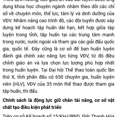
dụng khoa học chuyên ngành nhằm theo dõi các chỉ
số về chuyên môn, thể lực, tâm lý và dinh dưỡng của
VĐV. Nhằm nâng cao trình độ, các đội tuyển được xây
dựng kế hoạch tập huấn dài hạn, kết hợp giữa tập
luyện trong tỉnh, tập huấn tại các trung tâm mạnh
trong nước, nước ngoài và tham gia các giải đấu quốc
gia, quốc tế. Đây cũng là cơ sở để ban huấn luyện
đánh giá chính xác năng lực từng VĐV, từ đó điều
chỉnh giáo án và lựa chọn lực lượng phù hợp nhất
trong huấn luyện. Tại Đại hội Thể thao toàn quốc lần
thứ X, tỉnh phấn đấu có 650 chuyên gia, huấn luyện
viên (HLV), VĐV của 35 môn thể thao được tham gia
tập huấn, thi đấu.
Chính sách là động lực giữ chân tài năng, cơ sở vật
chất tạo điều kiện phát triển
Trên cơ sở Kế hoạch số 15/KH-UBND, tỉnh Thanh Hóa