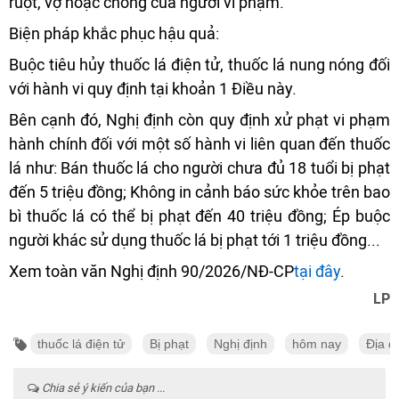
ruột, vợ hoặc chồng của người vi phạm.
Biện pháp khắc phục hậu quả:
Buộc tiêu hủy thuốc lá điện tử, thuốc lá nung nóng đối
với hành vi quy định tại khoản 1 Điều này.
Bên cạnh đó, Nghị định còn quy định xử phạt vi phạm
hành chính đối với một số hành vi liên quan đến thuốc
lá như: Bán thuốc lá cho người chưa đủ 18 tuổi bị phạt
đến 5 triệu đồng; Không in cảnh báo sức khỏe trên bao
bì thuốc lá có thể bị phạt đến 40 triệu đồng; Ép buộc
người khác sử dụng thuốc lá bị phạt tới 1 triệu đồng...
Xem toàn văn Nghị định 90/2026/NĐ-CP
tại đây
.
LP
thuốc lá điện tử
Bị phạt
Nghị định
hôm nay
Địa đ
Chia sẻ ý kiến của bạn ...