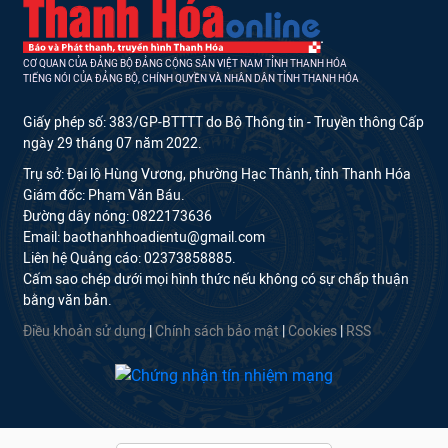
CƠ QUAN CỦA ĐẢNG BỘ ĐẢNG CỘNG SẢN VIỆT NAM TỈNH THANH HÓA
TIẾNG NÓI CỦA ĐẢNG BỘ, CHÍNH QUYỀN VÀ NHÂN DÂN TỈNH THANH HÓA
Giấy phép số: 383/GP-BTTTT do Bộ Thông tin - Truyền thông Cấp
ngày 29 tháng 07 năm 2022.
Trụ sở: Đại lộ Hùng Vương, phường Hạc Thành, tỉnh Thanh Hóa
Giám đốc: Phạm Văn Báu.
Đường dây nóng: 0822173636
Email: baothanhhoadientu@gmail.com
Liên hệ Quảng cáo: 02373858885.
Cấm sao chép dưới mọi hình thức nếu không có sự chấp thuận
bằng văn bản.
Điều khoản sử dụng
|
Chính sách bảo mật
|
Cookies
|
RSS