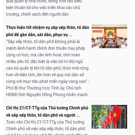
quả quản lý nhà nước, đồng thời tạo điều
kiện thuận lợi cho việc triển khai các chủ
trương, chính sách đến người dân.
Thực hiện tốt nhiệm vụ sắp xếp thôn, tổ dân
phố để gần dân, sát dân, phục vụ ...
“Sắp xếp thôn, tổ dân phố không phải là
mệnh lệnh hành chính đơn thuần hay phép
cộng cơ học, mà cần linh hoạt, tính toán
nhiều yếu tố, đặc biệt là việc bố trí đội ngũ
cán bộ quản lý khi tổ dân phố, thôn mới rộng
hơn về diện tích, lớn hơn về quy mô dân số
cùng với mục tiêu phát triển ngày càng cao” -
Phó Bí thư Thường trực Tỉnh ủy, Chủ tịch
HĐND tỉnh Nguyễn Hồng Phong nhấn mạnh.
Chỉ thị 21/CT-TTg của Thủ tướng Chính phủ
về sắp xếp thôn, tổ dân phố và người ...
Toàn văn Chỉ thị 21/CT-TTg của Thủ tướng
Chính phủ về việc sắp xếp thôn, tổ dân phố