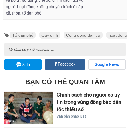
và bố trí, sử dụng, chế độ, chính sách đối với
người hoạt động không chuyên trách ở cấp
xã, thôn, tổ dân phố.
Tổ dân phố
Quy định
Cộng đồng dân cư
hoạt động
Chia sẻ ý kiến của bạn ...
Facebook
Google News
Zalo
BẠN CÓ THỂ QUAN TÂM
Chính sách cho người có uy
tín trong vùng đồng bào dân
tộc thiểu số
Văn bản pháp luật