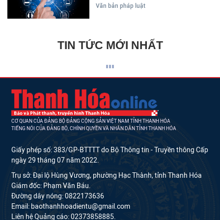
Văn bản pháp luật
TIN TỨC MỚI NHẤT
CƠ QUAN CỦA ĐẢNG BỘ ĐẢNG CỘNG SẢN VIỆT NAM TỈNH THANH HÓA
TIẾNG NÓI CỦA ĐẢNG BỘ, CHÍNH QUYỀN VÀ NHÂN DÂN TỈNH THANH HÓA
Giấy phép số: 383/GP-BTTTT do Bộ Thông tin - Truyền thông Cấp
ngày 29 tháng 07 năm 2022.
Trụ sở: Đại lộ Hùng Vương, phường Hạc Thành, tỉnh Thanh Hóa
Giám đốc: Phạm Văn Báu.
Đường dây nóng: 0822173636
Email: baothanhhoadientu@gmail.com
Liên hệ Quảng cáo: 02373858885.