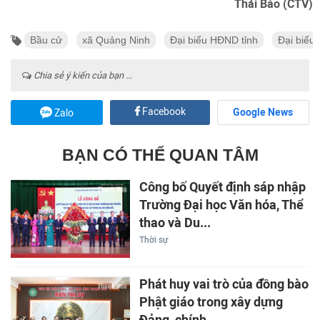
Thái Bảo (CTV)
Bầu cử
xã Quảng Ninh
Đại biểu HĐND tỉnh
Đại biểu 
Chia sẻ ý kiến của bạn ...
Facebook
Google News
Zalo
BẠN CÓ THỂ QUAN TÂM
Công bố Quyết định sáp nhập
Trường Đại học Văn hóa, Thể
thao và Du...
Thời sự
Phát huy vai trò của đồng bào
Phật giáo trong xây dựng