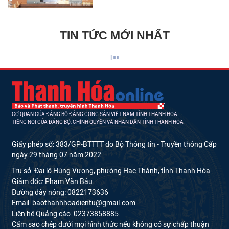
TIN TỨC MỚI NHẤT
CƠ QUAN CỦA ĐẢNG BỘ ĐẢNG CỘNG SẢN VIỆT NAM TỈNH THANH HÓA
TIẾNG NÓI CỦA ĐẢNG BỘ, CHÍNH QUYỀN VÀ NHÂN DÂN TỈNH THANH HÓA
Giấy phép số: 383/GP-BTTTT do Bộ Thông tin - Truyền thông Cấp
ngày 29 tháng 07 năm 2022.
Trụ sở: Đại lộ Hùng Vương, phường Hạc Thành, tỉnh Thanh Hóa
Giám đốc: Phạm Văn Báu.
Đường dây nóng: 0822173636
Email: baothanhhoadientu@gmail.com
Liên hệ Quảng cáo: 02373858885.
Cấm sao chép dưới mọi hình thức nếu không có sự chấp thuận