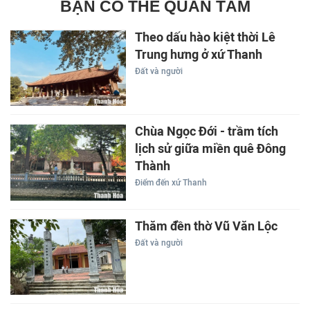
BẠN CÓ THỂ QUAN TÂM
Theo dấu hào kiệt thời Lê
Trung hưng ở xứ Thanh
Đất và người
Chùa Ngọc Đới - trầm tích
lịch sử giữa miền quê Đông
Thành
Điểm đến xứ Thanh
Thăm đền thờ Vũ Văn Lộc
Đất và người