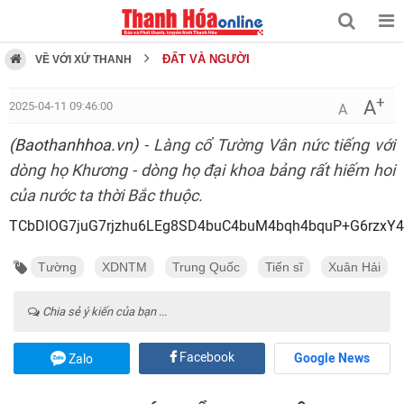
ĐẤT VÀ NGƯỜI
VỀ VỚI XỨ THANH
+
A
2025-04-11 09:46:00
A
(Baothanhhoa.vn)
- Làng cổ Tường Vân nức tiếng với
dòng họ Khương - dòng họ đại khoa bảng rất hiếm hoi
của nước ta thời Bắc thuộc.
TCbDlOG7juG7rjzhu6LEg8SD4buC4b
Tường
XDNTM
Trung Quốc
Tiến sĩ
Xuân Hải
Chia sẻ ý kiến của bạn ...
Facebook
Google News
Zalo