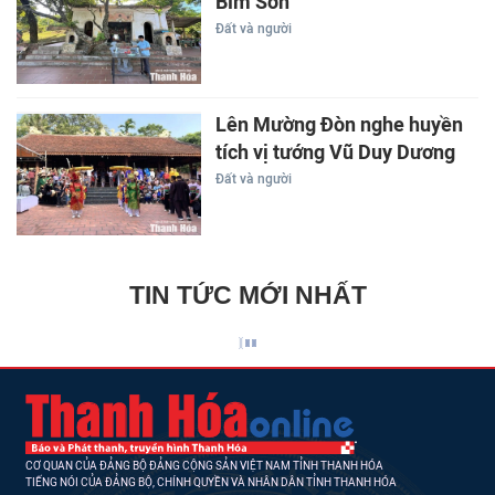
Bỉm Sơn
Đất và người
Lên Mường Đòn nghe huyền
tích vị tướng Vũ Duy Dương
Đất và người
TIN TỨC MỚI NHẤT
CƠ QUAN CỦA ĐẢNG BỘ ĐẢNG CỘNG SẢN VIỆT NAM TỈNH THANH HÓA
TIẾNG NÓI CỦA ĐẢNG BỘ, CHÍNH QUYỀN VÀ NHÂN DÂN TỈNH THANH HÓA