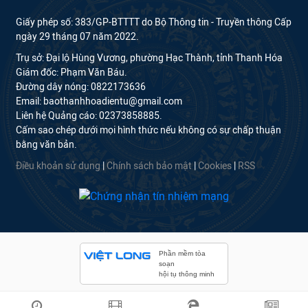
Giấy phép số: 383/GP-BTTTT do Bộ Thông tin - Truyền thông Cấp
ngày 29 tháng 07 năm 2022.
Trụ sở: Đại lộ Hùng Vương, phường Hạc Thành, tỉnh Thanh Hóa
Giám đốc: Phạm Văn Báu.
Đường dây nóng: 0822173636
Email: baothanhhoadientu@gmail.com
Liên hệ Quảng cáo: 02373858885.
Cấm sao chép dưới mọi hình thức nếu không có sự chấp thuận
bằng văn bản.
Điều khoản sử dụng
|
Chính sách bảo mật
|
Cookies
|
RSS
Phần mềm tòa
soạn
hội tụ thông minh