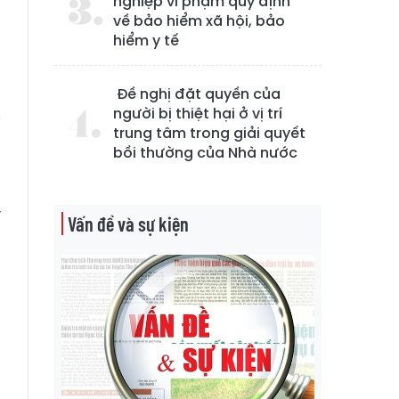
nghiệp vi phạm quy định
về bảo hiểm xã hội, bảo
hiểm y tế
Đề nghị đặt quyền của
g
người bị thiệt hại ở vị trí
i
trung tâm trong giải quyết
bồi thường của Nhà nước
t
y
Vấn đề và sự kiện
g
n
h