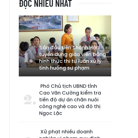
ĐỌC NHIỀU NHẤT
Lần đầu tiên Thanh Hóa
tuyển dụng giáo viên bằng
hình thức thi tự luận xử lý
tình huống sư phạm
Phó Chủ tịch UBND tỉnh
Cao Văn Cường kiểm tra
tiến độ dự án chăn nuôi
công nghệ cao và đô thị
Ngọc Lặc
Xử phạt nhiều doanh