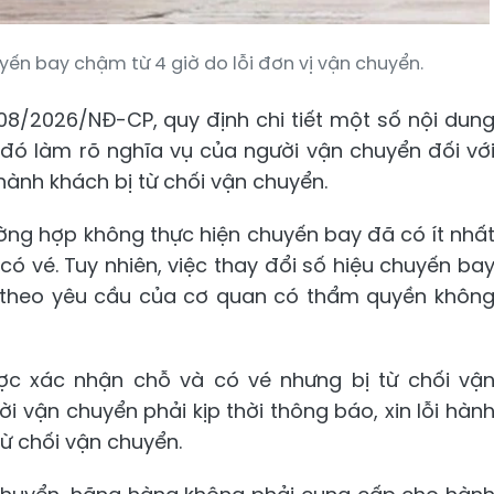
ến bay chậm từ 4 giờ do lỗi đơn vị vận chuyển.
08/2026/NĐ-CP, quy định chi tiết một số nội dun
 đó làm rõ nghĩa vụ của người vận chuyển đối vớ
hành khách bị từ chối vận chuyển.
ường hợp không thực hiện chuyến bay đã có ít nhấ
 vé. Tuy nhiên, việc thay đổi số hiệu chuyến ba
 theo yêu cầu của cơ quan có thẩm quyền khôn
ợc xác nhận chỗ và có vé nhưng bị từ chối vậ
ời vận chuyển phải kịp thời thông báo, xin lỗi hàn
ừ chối vận chuyển.