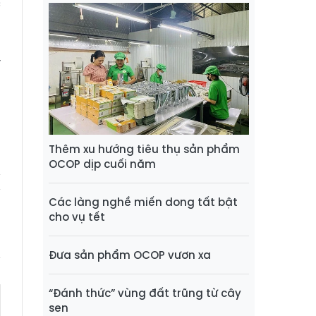
c
n
h
y
Thêm xu hướng tiêu thụ sản phẩm
OCOP dịp cuối năm
Các làng nghề miến dong tất bật
cho vụ tết
Đưa sản phẩm OCOP vươn xa
“Đánh thức” vùng đất trũng từ cây
sen