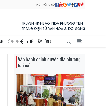
Nền tảng số
TRUYỀN HÌNH
BÁO IN
ĐA PHƯƠNG TIỆN
TRANG ĐIỆN TỬ VĂN HÓA & ĐỜI SỐNG
NG
CÔNG NGHỆ
Y TẾ
TẤM LÒNG
Vận hành chính quyền địa phương
hai cấp
ừ