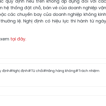
c quy định nêu trên không áp dụng đối với cá
n hệ thống đặt chỗ, bán vé của doanh nghiệp vậ
hoặc các chuyến bay của doanh nghiệp không kin
hường lệ. Nghị định có hiệu lực thi hành từ ngà
P xem
tại đây.
 định
#Nghị định
#Từ chối
#Hãng hàng không
#Trách nhiệm