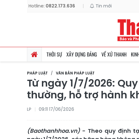
Hotline:
0822.173.636
|
Tin mới
THỜI SỰ
XÂY DỰNG ĐẢNG
VỀ XỨ THANH
KIN
PHÁP LUẬT
VĂN BẢN PHÁP LUẬT
Từ ngày 1/7/2026: Quy
thường, hỗ trợ hành 
LP
09:11 17/06/2026
(Baothanhhoa.vn)
- Theo quy định tạ