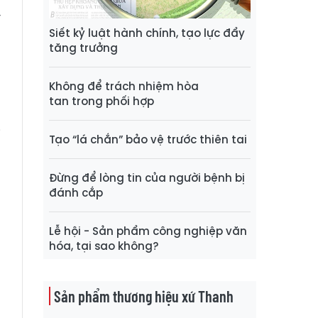
h
í
Siết kỷ luật hành chính, tạo lực đẩy
n
tăng trưởng
p
p
Không để trách nhiệm hòa
tan trong phối hợp
i
Tạo “lá chắn” bảo vệ trước thiên tai
g
ờ
Đừng để lòng tin của người bệnh bị
o
đánh cắp
Lễ hội - Sản phẩm công nghiệp văn
hóa, tại sao không?
n
o
Sản phẩm thương hiệu xứ Thanh