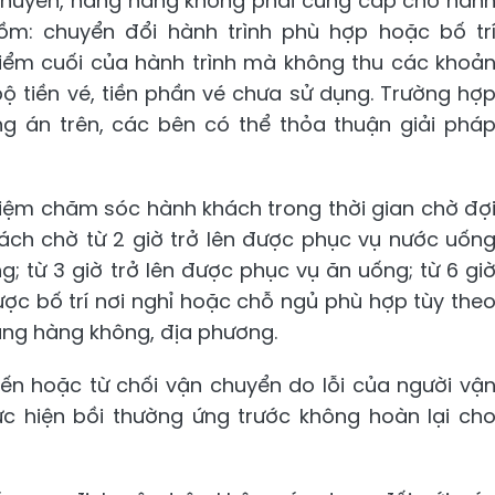
n chuyển, hãng hàng không phải cung cấp cho hàn
m: chuyển đổi hành trình phù hợp hoặc bố tr
ểm cuối của hành trình mà không thu các khoả
bộ tiền vé, tiền phần vé chưa sử dụng. Trường hợ
 án trên, các bên có thể thỏa thuận giải phá
hiệm chăm sóc hành khách trong thời gian chờ đợ
ách chờ từ 2 giờ trở lên được phục vụ nước uốn
; từ 3 giờ trở lên được phục vụ ăn uống; từ 6 gi
ược bố trí nơi nghỉ hoặc chỗ ngủ phù hợp tùy the
cảng hàng không, địa phương.
ến hoặc từ chối vận chuyển do lỗi của người vậ
c hiện bồi thường ứng trước không hoàn lại ch