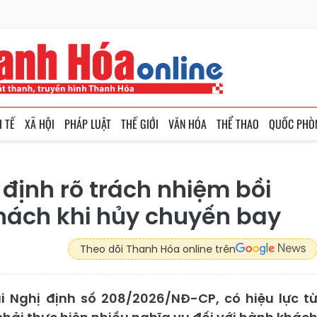
H TẾ
XÃ HỘI
PHÁP LUẬT
THẾ GIỚI
VĂN HÓA
THỂ THAO
QUỐC PHÒ
 định rõ trách nhiệm bồi
khách khi hủy chuyến bay
Theo dõi Thanh Hóa online trên
i Nghị định số 208/2026/NĐ-CP, có hiệu lực t