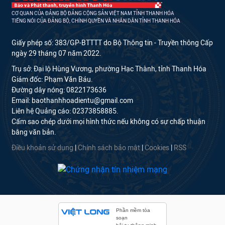
CƠ QUAN CỦA ĐẢNG BỘ ĐẢNG CỘNG SẢN VIỆT NAM TỈNH THANH HÓA
TIẾNG NÓI CỦA ĐẢNG BỘ, CHÍNH QUYỀN VÀ NHÂN DÂN TỈNH THANH HÓA
Giấy phép số: 383/GP-BTTTT do Bộ Thông tin - Truyền thông Cấp
ngày 29 tháng 07 năm 2022.
Trụ sở: Đại lộ Hùng Vương, phường Hạc Thành, tỉnh Thanh Hóa
Giám đốc: Phạm Văn Báu.
Đường dây nóng: 0822173636
Email: baothanhhoadientu@gmail.com
Liên hệ Quảng cáo: 02373858885.
Cấm sao chép dưới mọi hình thức nếu không có sự chấp thuận
bằng văn bản.
Điều khoản sử dụng
|
Chính sách bảo mật
|
Cookies
|
RSS
Phần mềm tòa
soạn