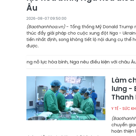
Âu
2026-08-07 09:50:00
(Baothanhhoa.vn)
- Tổng thống Mỹ Donald Trump n
thúc đẩy giải pháp cho cuộc xung đột Nga - Ukra
tiến nhất định, song không tiết lộ nội dung cụ thể
được.
n trong nỗ lực hòa bình, Nga nêu điều kiện với châu Âu
Làm ch
lưng - 
Thanh
Y TẾ - SỨC K
(Baothanhh
chuyển giao
hoàn thiện 