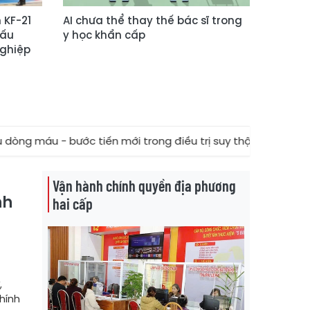
 KF-21
AI chưa thể thay thế bác sĩ trong
dấu
y học khẩn cấp
nghiệp
máu - bước tiến mới trong điều trị suy thận tại Thanh Hóa
Vận hành chính quyền địa phương
nh
hai cấp
,
chính