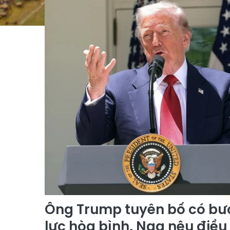
Ông Trump tuyên bố có bướ
lực hòa bình, Nga nêu điều