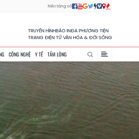
Nền tảng số
TRUYỀN HÌNH
BÁO IN
ĐA PHƯƠNG TIỆN
TRANG ĐIỆN TỬ VĂN HÓA & ĐỜI SỐNG
NG
CÔNG NGHỆ
Y TẾ
TẤM LÒNG