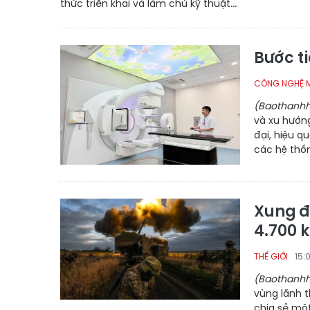
thức triển khai và làm chủ kỹ thuật...
Bước ti
CÔNG NGHỆ 
(Baothanhh
và xu hướng
đại, hiệu q
các hệ thống
Xung đ
4.700 
15:
THẾ GIỚI
(Baothanhh
vùng lãnh 
chia sẻ một