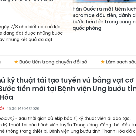
Hàn Quốc ra mắt tiêm kích
Boramae đầu tiên, đánh 
bước tiến lớn trong công 
gày 7/8 cho biết các nỗ lực
quốc phòng
ine đang đạt được những bước
 hay những kết quả đã đạt
★
Bước tiến trong chuyển đổi số
★
Làm sạch sâu dòng 
ủ kỹ thuật tái tạo tuyến vú bằng vạt cơ
Bước tiến mới tại Bệnh viện Ung bướu tỉ
 Hóa
16:36 14/04/2026
HỎE
oa.vn)
- Sau thời gian cử ekip bác sĩ, kỹ thuật viên đi đào tạo,
 kỹ thuật tại các bệnh viện tuyến Trung ương, đồng thời đầu tư
hệ thống trang thiết bị, Bệnh viện Ung bướu tỉnh Thanh Hóa đã 