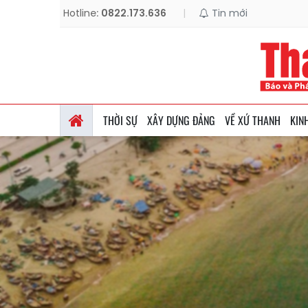
Hotline:
0822.173.636
|
Tin mới
THỜI SỰ
XÂY DỰNG ĐẢNG
VỀ XỨ THANH
KIN