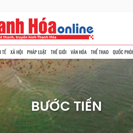
H TẾ
XÃ HỘI
PHÁP LUẬT
THẾ GIỚI
VĂN HÓA
THỂ THAO
QUỐC PHÒ
BƯỚC TIẾN