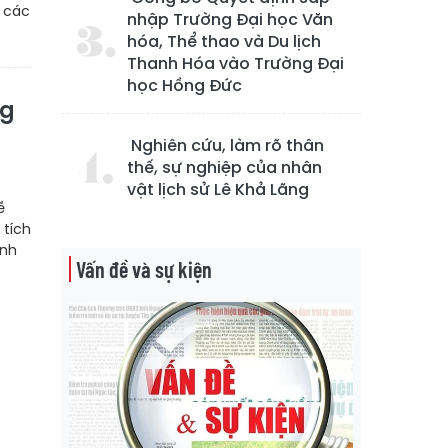
i các
nhập Trường Đại học Văn
hóa, Thể thao và Du lịch
Thanh Hóa vào Trường Đại
học Hồng Đức
ng
Nghiên cứu, làm rõ thân
thế, sự nghiệp của nhân
vật lịch sử Lê Khả Lãng
ề
 tích
ành
Vấn đề và sự kiện