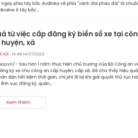
 ngay phía tây bắc Avdiivka về phía "vành đai pháo đài" là chuỗ
kraine ở tây bắc...
ả từ việc cấp đăng ký biển số xe tại cô
 huyện, xã
14:48 14/07/2023
Ã HỘI
oa.vn)
- Sau hơn 1 năm thực hiện chủ trương của Bộ Công an v
ăng ký xe cho công an cấp huyện, cấp xã, đã cho thấy hiệu quả
ân dân tiết kiệm thời gian, chi phí đi lại khi giải quyết thủ tục h
 lĩnh vực đăng ký, quản...
Xem thêm