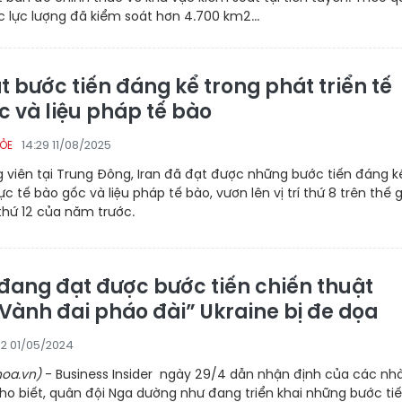
c lực lượng đã kiểm soát hơn 4.700 km2...
t bước tiến đáng kể trong phát triển tế
c và liệu pháp tế bào
14:29 11/08/2025
HỎE
 viên tại Trung Đông, Iran đã đạt được những bước tiến đáng k
ực tế bào gốc và liệu pháp tế bào, vươn lên vị trí thứ 8 trên thế g
í thứ 12 của năm trước.
đang đạt được bước tiến chiến thuật
“Vành đai pháo đài” Ukraine bị đe dọa
12 01/05/2024
oa.vn)
- Business Insider ngày 29/4 dẫn nhận định của các nh
ho biết, quân đội Nga dường như đang triển khai những bước ti