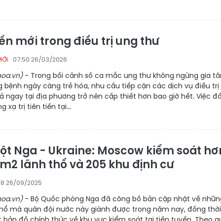
ến mới trong điều trị ung thư
07:50 26/03/2026
MỚI
oa.vn)
- Trong bối cảnh số ca mắc ung thư không ngừng gia t
 bệnh ngày càng trẻ hóa, nhu cầu tiếp cận các dịch vụ điều trị
uả ngay tại địa phương trở nên cấp thiết hơn bao giờ hết. Việc đ
 xạ trị tiên tiến tại...
ột Nga - Ukraine: Moscow kiểm soát hơ
km2 lãnh thổ và 205 khu định cư
08 26/09/2025
oa.vn)
- Bộ Quốc phòng Nga đã công bố bản cập nhật về nhữn
thổ mà quân đội nước này giành được trong năm nay, đồng thời
 bản đồ chính thức về khu vực kiểm soát tại tiền tuyến. Theo 