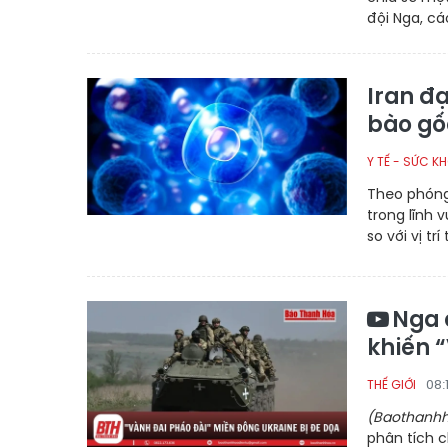
đội Nga, cá
Iran đạ
bào gố
Y TẾ - SỨC K
Theo phóng
trong lĩnh v
so với vị tr
Nga 
khiến 
08:
THẾ GIỚI
(Baothanhh
phân tích c