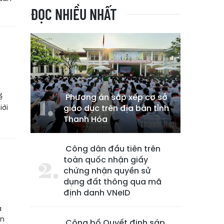
ĐỌC NHIỀU NHẤT
Phương án sắp xếp cơ sở
ể
iới
giáo dục trên địa bàn tỉnh
Thanh Hóa
Công dân đầu tiên trên
toàn quốc nhận giấy
chứng nhận quyền sử
dụng đất thông qua mã
định danh VNeID
à
ến
Công bố Quyết định sáp