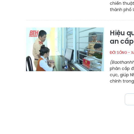
chiến thuật
thành phố U
Hiệu qu
an cấp
ĐỜI SỐNG - X
(Baothanhh
phân cấp đ
cực, giúp Nh
chính trong