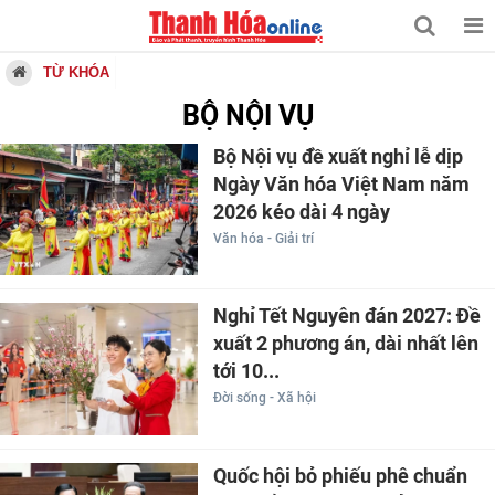
TỪ KHÓA
BỘ NỘI VỤ
Bộ Nội vụ đề xuất nghỉ lễ dịp
Ngày Văn hóa Việt Nam năm
2026 kéo dài 4 ngày
Văn hóa - Giải trí
Nghỉ Tết Nguyên đán 2027: Đề
xuất 2 phương án, dài nhất lên
tới 10...
Đời sống - Xã hội
Quốc hội bỏ phiếu phê chuẩn