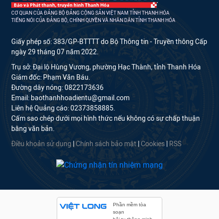
CƠ QUAN CỦA ĐẢNG BỘ ĐẢNG CỘNG SẢN VIỆT NAM TỈNH THANH HÓA
TIẾNG NÓI CỦA ĐẢNG BỘ, CHÍNH QUYỀN VÀ NHÂN DÂN TỈNH THANH HÓA
Giấy phép số: 383/GP-BTTTT do Bộ Thông tin - Truyền thông Cấp
ngày 29 tháng 07 năm 2022.
Trụ sở: Đại lộ Hùng Vương, phường Hạc Thành, tỉnh Thanh Hóa
Giám đốc: Phạm Văn Báu.
Đường dây nóng: 0822173636
Email: baothanhhoadientu@gmail.com
Liên hệ Quảng cáo: 02373858885.
Cấm sao chép dưới mọi hình thức nếu không có sự chấp thuận
bằng văn bản.
Điều khoản sử dụng
|
Chính sách bảo mật
|
Cookies
|
RSS
Phần mềm tòa
soạn