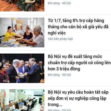
Đời sống - Xã hội
Từ 1/7, tăng 8% trợ cấp hằng
tháng cho cán bộ xã già yếu đã
nghỉ việc
Văn bản pháp luật
Bộ Nội vụ đề xuất tăng mức
chuẩn trợ cấp người có công lên
hơn 3 triệu đồng
Đời sống - Xã hội
Bộ Nội vụ yêu cầu hoàn tất sắp
xếp đơn vị sự nghiệp công lập
trong...
Đời sống - Xã hội