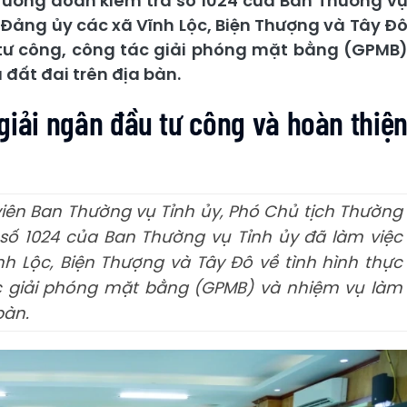
Trưởng đoàn kiểm tra số 1024 của Ban Thường v
 Đảng ủy các xã Vĩnh Lộc, Biện Thượng và Tây Đ
 tư công, công tác giải phóng mặt bằng (GPMB
 đất đai trên địa bàn.
giải ngân đầu tư công và hoàn thiệ
viên Ban Thường vụ Tỉnh ủy, Phó Chủ tịch Thường
 số 1024 của Ban Thường vụ Tỉnh ủy đã làm việc
h Lộc, Biện Thượng và Tây Đô về tình hình thực
c giải phóng mặt bằng (GPMB) và nhiệm vụ làm
bàn.