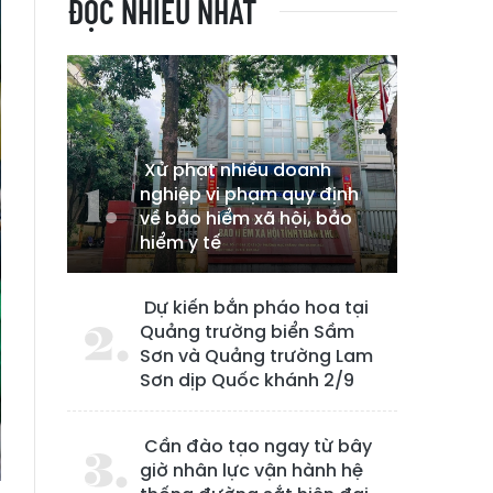
ĐỌC NHIỀU NHẤT
Xử phạt nhiều doanh
nghiệp vi phạm quy định
về bảo hiểm xã hội, bảo
hiểm y tế
Dự kiến bắn pháo hoa tại
Quảng trường biển Sầm
Sơn và Quảng trường Lam
Sơn dịp Quốc khánh 2/9
Cần đào tạo ngay từ bây
giờ nhân lực vận hành hệ