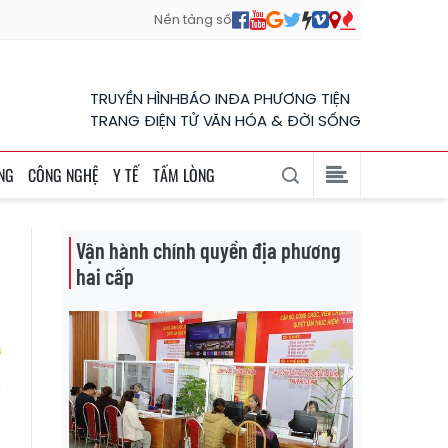
Nền tảng số
TRUYỀN HÌNH
BÁO IN
ĐA PHƯƠNG TIỆN
TRANG ĐIỆN TỬ VĂN HÓA & ĐỜI SỐNG
NG
CÔNG NGHỆ
Y TẾ
TẤM LÒNG
Vận hành chính quyền địa phương
hai cấp
,