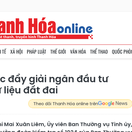
H TẾ
XÃ HỘI
PHÁP LUẬT
THẾ GIỚI
VĂN HÓA
THỂ THAO
QUỐC PHÒ
c đẩy giải ngân đầu tư
liệu đất đai
Theo dõi Thanh Hóa online trên
í Mai Xuân Liêm, Ủy viên Ban Thường vụ Tỉnh ủy