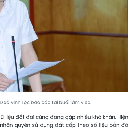
D xã Vĩnh Lộc báo cáo tại buổi làm việc.
ữ liệu đất đai cũng đang gặp nhiều khó khăn. Hiệ
g nhận quyền sử dụng đất cấp theo số liệu bản đ