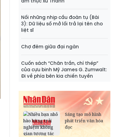
ẩm thực xứ Thanh
Nối những nhịp cầu đoàn tụ (Bài
3): Dữ liệu số mở lối trả lại tên cho
liệt sĩ
Chợ đêm giữa đại ngàn
Cuốn sách “Chân trần, chí thép”
của cựu binh Mỹ James G. Zumwalt:
Đi về phía bên kia chiến tuyến
n
ồ