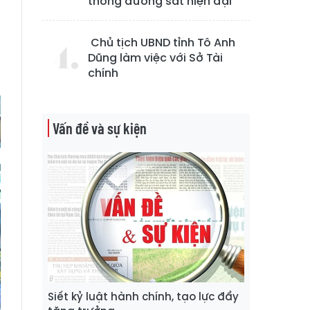
thống đường sắt hiện đại
Chủ tịch UBND tỉnh Tô Anh
n
Dũng làm việc với Sở Tài
chính
Vấn đề và sự kiện
Siết kỷ luật hành chính, tạo lực đẩy