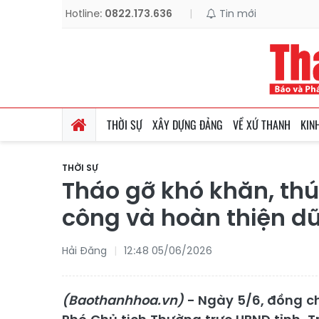
Hotline:
0822.173.636
|
Tin mới
THỜI SỰ
XÂY DỰNG ĐẢNG
VỀ XỨ THANH
KIN
THỜI SỰ
Tháo gỡ khó khăn, thú
công và hoàn thiện dữ 
Hải Đăng
12:48 05/06/2026
(Baothanhhoa.vn)
- Ngày 5/6, đồng ch