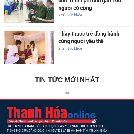
cúm miễn phí cho gần 100
người có công
Y tế - Sức khỏe
Thầy thuốc trẻ đồng hành
cùng người yếu thế
Y tế - Sức khỏe
TIN TỨC MỚI NHẤT
CƠ QUAN CỦA ĐẢNG BỘ ĐẢNG CỘNG SẢN VIỆT NAM TỈNH THANH HÓA
TIẾNG NÓI CỦA ĐẢNG BỘ, CHÍNH QUYỀN VÀ NHÂN DÂN TỈNH THANH HÓA