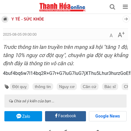
Y TẾ - SỨC KHỎE
+
A
2025-08-05 09:00:00
A
Trước thông tin lan truyền trên mạng xã hội "tăng 1 độ,
tăng 10% nguy cơ đột quỵ", chuyên gia đột quỵ khẳng
định đây là thông tin vô căn cứ.
4buf4bq6w7l14bq2R+G7r+G7luG7luG7jXThu5Lhu
Đột quỵ
thông tin
Nguy cơ
Căn cứ
Bác sĩ
Chu
Chia sẻ ý kiến của bạn ...
Facebook
Google News
Zalo