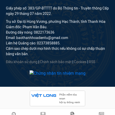
Giấy phép số: 383/GP-BTTTT do Bộ Thông tin - Truyền thông Cấp
ngày 29 tháng 07 năm 2022.
Trụ sở: Đại lộ Hùng Vương, phường Hạc Thành, tỉnh Thanh Hóa
Giám đốc: Phạm Văn Báu.
Đường dây nóng: 0822173636
Email: baothanhhoadientu@gmail.com
Liên hệ Quảng cáo: 02373858885.
Cấm sao chép dưới mọi hình thức nếu không có sự chấp thuận
bằng văn bản.
Điều khoản sử dụng
|
Chính sách bảo mật
|
Cookies
|
RSS
Phần mềm tòa
soạn
hội tụ thông minh