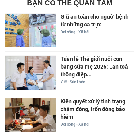
BẠN CÓ THỂ QUAN TÂM
Giữ an toàn cho người bệnh
từ những ca trực
Đời sống - Xã hội
Tuần lễ Thế giới nuôi con
bằng sữa mẹ 2026: Lan toả
thông điệp...
Y tế - Sức khỏe
Kiên quyết xử lý tình trạng
chậm đóng, trốn đóng bảo
hiểm
Đời sống - Xã hội