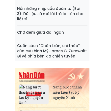
c
Nối những nhịp cầu đoàn tụ (Bài
h
3): Dữ liệu số mở lối trả lại tên cho
ế
liệt sĩ
Chợ đêm giữa đại ngàn
,
c
Cuốn sách “Chân trần, chí thép”
;
của cựu binh Mỹ James G. Zumwalt:
Đi về phía bên kia chiến tuyến
g
o
h
o
c
g