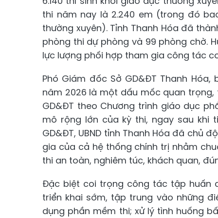
6.140 thí sinh khối giáo dục thường xuyê
thi năm nay là 2.240 em (trong đó bao 
thường xuyên). Tỉnh Thanh Hóa đã thành 
phòng thi dự phòng và 99 phòng chờ. Hu
lực lượng phối hợp tham gia công tác coi
Phó Giám đốc Sở GD&ĐT Thanh Hóa, bà 
năm 2026 là một dấu mốc quan trọng, t
GD&ĐT theo Chương trình giáo dục phổ
mô rộng lớn của kỳ thi, ngay sau khi
GD&ĐT, UBND tỉnh Thanh Hóa đã chủ độn
gia của cả hệ thống chính trị nhằm chu
thi an toàn, nghiêm túc, khách quan, đú
Đặc biệt coi trọng công tác tập huấn
triển khai sớm, tập trung vào những điể
dụng phần mềm thi; xử lý tình huống b