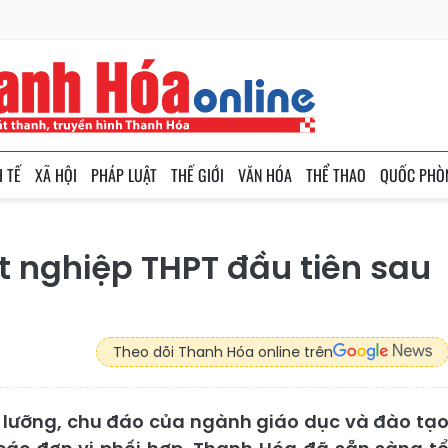
H TẾ
XÃ HỘI
PHÁP LUẬT
THẾ GIỚI
VĂN HÓA
THỂ THAO
QUỐC PHÒ
ốt nghiệp THPT đầu tiên sau
Theo dõi Thanh Hóa online trên
ỹ lưỡng, chu đáo của ngành giáo dục và đào tạ