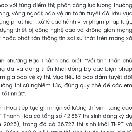
ợp với từng điểm thi; phân công lực lượng thườn
rong, vòng ngoài; bảo vệ an toàn tuyệt đối khu vự
ộng phát hiện, xử lý các hành vi vi phạm pháp luật
ợi dụng thiết bị công nghệ cao và không gian mạn
cử hoặc phát tán thông tin sai sự thật trên mạng x
n phường Hạc Thành cho biết: “Với tinh thần ch
g đã và đang triển khai đồng bộ các biện phá
m gia bảo vệ kỳ thi. Mục tiêu là bảo đảm tuyệt đố
rường thi cử nghiêm túc, đúng quy chế để các e
tốt nhất”.
h Hóa tiếp tục ghi nhận số lượng thí sinh tăng ca
T Thanh Hóa có tổng số 42.867 thí sinh đăng ký d
ăm 2025); trong đó có 36.727 thí sinh khối THPT v