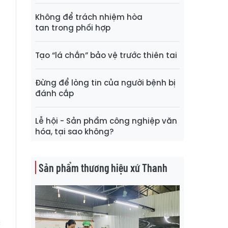
,
m
Không để trách nhiệm hòa
tan trong phối hợp
n
n
Tạo “lá chắn” bảo vệ trước thiên tai
Đừng để lòng tin của người bệnh bị
g
đánh cắp
o
h
Lễ hội - Sản phẩm công nghiệp văn
m
hóa, tại sao không?
,
Sản phẩm thương hiệu xứ Thanh
g
n
m
c