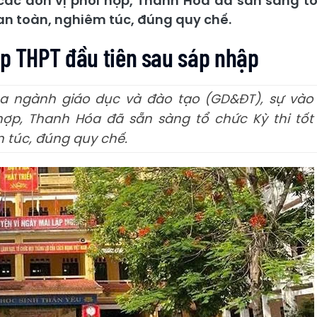
các đơn vị phối hợp, Thanh Hóa đã sẵn sàng t
an toàn, nghiêm túc, đúng quy chế.
ệp THPT đầu tiên sau sáp nhập
ủa ngành giáo dục và đào tạo (GD&ĐT), sự vào
hợp, Thanh Hóa đã sẵn sàng tổ chức Kỳ thi tốt
 túc, đúng quy chế.