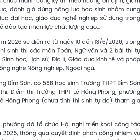
ổ chức thành công kỳ thi theo hướng ổn định, giả
thực, đánh giá đúng năng lực học sinh nhằm cun
 dục đại học, giáo dục nghề nghiệp sử dụng tron
về đào tạo nhân lực chất lượng cao...
ăm 2026 sẽ diễn ra từ ngày 10 đến 13/6/2026, tron
Thí sinh thi các môn Toán, Ngữ văn và 2 bài thi t
Sinh học, Lịch sử, Địa lí, Giáo dục kinh tế và phá
Công nghệ Nông nghiệp, Ngoại ngữ.
ờng Bỉm Sơn, có 588 học sinh Trường THPT Bỉm Sơ
thi. Điểm thi Trường THPT Lê Hồng Phong, phườn
ê Hồng Phong (chưa tính thí sinh tự do) tham gi
i phường đã tổ chức Hội nghị triển khai công tá
ăm 2026, thông qua quyết định phân công nhiệm v