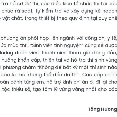
ra hồ sơ dự thi, các điều kiện tổ chức thi tại cá
 chức rà soát, tự kiểm tra và xây dựng kế hoạc
vật chất, trang thiết bị theo quy định tại quy ch
 phương án phối hợp liên ngành với công an, y tế
 sức mùa thi”, “Sinh viên tình nguyện” cũng sẽ đượ
c lượng đoàn viên, thanh niên tham gia đông đảo
huống khẩn cấp, thiên tai và hỗ trợ thí sinh vùn
ới phương châm “Không để bất kỳ một thí sinh nà
, bão lũ mà không thể đến dự thi”. Các cấp chín
àn cảnh từng em, hỗ trợ kinh phí ăn ở, đi lại ch
 tộc thiểu số, tạo tâm lý vững vàng nhất cho cá
Tống Hươn