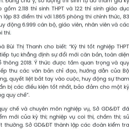
n. Đáng chú ý, số lượng thí sinh tự do tham gia k
gồm 2.118 thí sinh THPT và 122 thí sinh giáo dụ
lập 83 điểm thi với 1.865 phòng thi chính thức, 8
y động 6.999 cán bộ, giáo viên, nhân viên và cá
 thi.
Bùi Thị Thanh cho biết: “Kỳ thi tốt nghiệp THP
iếp tục khẳng định sự đổi mới căn bản, toàn diệ
 thông 2018. Ý thức được tầm quan trọng và qu
 tiếp thu các văn bản chỉ đạo, hướng dẫn của B
g, quyết liệt bắt tay vào cuộc, huy động sự tha
ẩn bị các điều kiện tốt nhất, bảo đảm cho một k
ng quy chế”.
 quy chế và chuyên môn nghiệp vụ, Sở GD&ĐT đ
m mới của kỳ thi; nghiệp vụ coi thi, chấm thi; s
ất thường. Sở GD&ĐT thành lập các đoàn kiểm tr