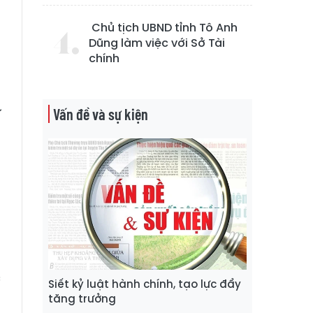
m
g
Chủ tịch UBND tỉnh Tô Anh
g
Dũng làm việc với Sở Tài
chính
g
ự
Vấn đề và sự kiện
p
n
g
a
c
Siết kỷ luật hành chính, tạo lực đẩy
ụ
tăng trưởng