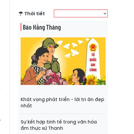
ỳ
c
Thời tiết
3
c
Báo Hằng Tháng
T
n
y
ộ
m
ỳ
Khát vọng phát triển - lời tri ân đẹp
nhất
ã
ử
Sự kết hợp tinh tế trong văn hóa
ẩm thực xứ Thanh
a