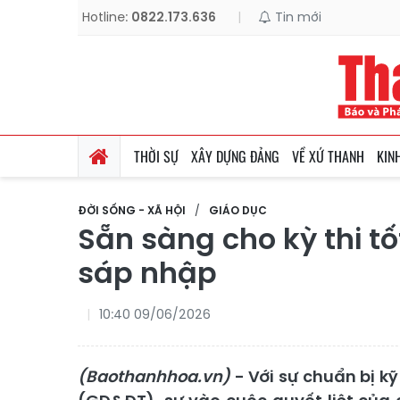
Hotline:
0822.173.636
|
Tin mới
THỜI SỰ
XÂY DỰNG ĐẢNG
VỀ XỨ THANH
KIN
ĐỜI SỐNG - XÃ HỘI
GIÁO DỤC
Sẵn sàng cho kỳ thi t
sáp nhập
10:40 09/06/2026
(Baothanhhoa.vn)
- Với sự chuẩn bị k