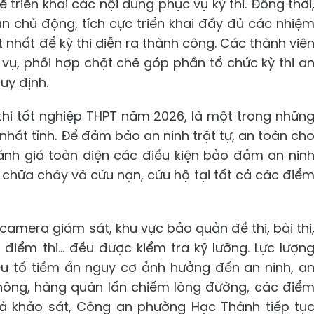
 triển khai các nội dung phục vụ kỳ thi. Đồng thời
an chủ động, tích cực triển khai đầy đủ các nhiệ
 nhất để kỳ thi diễn ra thành công. Các thành viê
ụ, phối hợp chặt chẽ góp phần tổ chức kỳ thi a
uy định.
thi tốt nghiệp THPT năm 2026, là một trong nhữn
nhất tỉnh. Để đảm bảo an ninh trật tự, an toàn ch
ánh giá toàn diện các điều kiện bảo đảm an nin
, chữa cháy và cứu nạn, cứu hộ tại tất cả các điể
camera giám sát, khu vực bảo quản đề thi, bài thi
điểm thi... đều được kiểm tra kỹ lưỡng. Lực lượn
ếu tố tiềm ẩn nguy cơ ảnh hưởng đến an ninh, a
 thông, hàng quán lấn chiếm lòng đường, các điể
 quả khảo sát, Công an phường Hạc Thành tiếp tụ