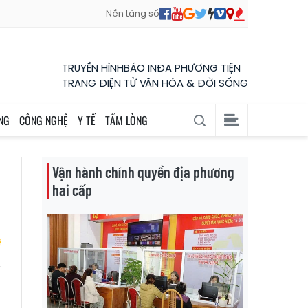
Nền tảng số
TRUYỀN HÌNH
BÁO IN
ĐA PHƯƠNG TIỆN
TRANG ĐIỆN TỬ VĂN HÓA & ĐỜI SỐNG
NG
CÔNG NGHỆ
Y TẾ
TẤM LÒNG
Vận hành chính quyền địa phương
hai cấp
o