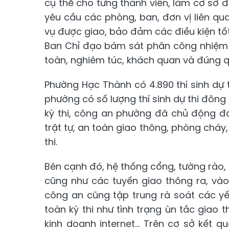
cụ thể cho từng thành viên, làm cơ sở để
yêu cầu các phòng, ban, đơn vị liên qu
vụ được giao, bảo đảm các điều kiện tốt
Ban Chỉ đạo bám sát phân công nhiệm v
toàn, nghiêm túc, khách quan và đúng q
Phường Hạc Thành có 4.890 thí sinh dự 
phường có số lượng thí sinh dự thi đông 
kỳ thi, công an phường đã chủ động đ
trật tự, an toàn giao thông, phòng cháy
thi.
Bên cạnh đó, hệ thống cổng, tường rào, 
cũng như các tuyến giao thông ra, vào 
công an cũng tập trung rà soát các y
toàn kỳ thi như tình trạng ùn tắc giao
kinh doanh internet... Trên cơ sở kết