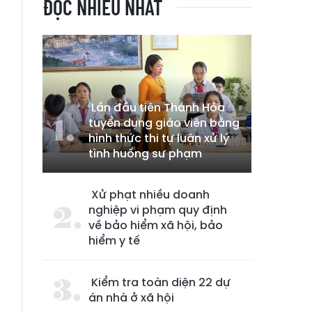
ĐỌC NHIỀU NHẤT
Lần đầu tiên Thanh Hóa
tuyển dụng giáo viên bằng
hình thức thi tự luận xử lý
tình huống sư phạm
Xử phạt nhiều doanh
nghiệp vi phạm quy định
về bảo hiểm xã hội, bảo
hiểm y tế
Kiểm tra toàn diện 22 dự
t
án nhà ở xã hội