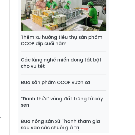
g
c
,
g
Thêm xu hướng tiêu thụ sản phẩm
ã
OCOP dịp cuối năm
Các làng nghề miến dong tất bật
ủ
cho vụ tết
p
i
Đưa sản phẩm OCOP vươn xa
m
“Đánh thức” vùng đất trũng từ cây
sen
o
ự
Đưa nông sản xứ Thanh tham gia
à
sâu vào các chuỗi giá trị