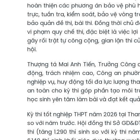
hoàn thiện các phương án bảo vệ phù h
trực, tuần tra, kiểm soát, bảo vệ vòng t
bảo quản đề thi, bài thi. Đồng thời chủ đ
vi phạm quy chế thi, đặc biệt là việc l
gây rối trật tự công cộng, gian lận thi 
hội.
Thượng tá Mai Anh Tiến, Trưởng Công a
động, trách nhiệm cao, Công an phườn
nghiệp vụ, huy động tối đa lực lượng tha
an toàn cho kỳ thi góp phần tạo môi t
học sinh yên tâm làm bài và đạt kết quả 
Kỳ thi tốt nghiệp THPT năm 2026 tại Than
so với năm trước. Hội đồng thi Sở GD&Đ
thi (tăng 1.290 thí sinh so với kỳ thi n