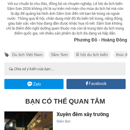
Với sự chuẩn bị chu đáo, đồng bộ và chuyên nghiệp, Lễ hội du lịch biển
Sầm Sơn 2026 không chỉ là sự kiện mở màn cho mùa du lịch hè mà còn
là dịp để quảng bá hình ảnh Sầm Sơn đến với bạn bè trong và ngoài
nước. Thông qua lễ hội, chân dung một đô thị biển trẻ trung, năng động,
giàu bản sắc văn hóa đang dần được khắc họa rõ nét. Sầm Sơn không
chỉ là điểm đến nghỉ dưỡng quen thuộc mà còn là trung tâm du lịch trọng
điểm quốc gia, với nhiều sản phẩm du lịch đa dạng và hấp dẫn.
Phương Đỗ - Hoàng Đông
Du lịch Việt Nam
Sầm Sơn
lễ hội du lịch biển
thúc đẩ
Chia sẻ ý kiến của bạn ...
Facebook
Zalo
BẠN CÓ THỂ QUAN TÂM
Xuyên đêm xây trường
Giáo dục