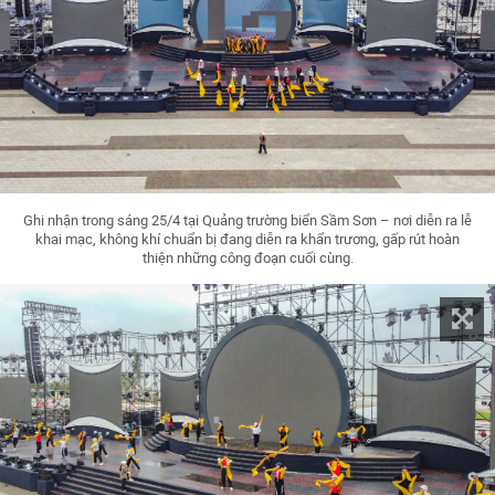
Ghi nhận trong sáng 25/4 tại Quảng trường biển Sầm Sơn – nơi diễn ra lễ
khai mạc, không khí chuẩn bị đang diễn ra khẩn trương, gấp rút hoàn
thiện những công đoạn cuối cùng.