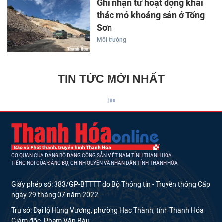
Ghi nhận từ hoạt động khai
thác mỏ khoáng sản ở Tống
Sơn
Môi trường
TIN TỨC MỚI NHẤT
CƠ QUAN CỦA ĐẢNG BỘ ĐẢNG CỘNG SẢN VIỆT NAM TỈNH THANH HÓA
TIẾNG NÓI CỦA ĐẢNG BỘ, CHÍNH QUYỀN VÀ NHÂN DÂN TỈNH THANH HÓA
Giấy phép số: 383/GP-BTTTT do Bộ Thông tin - Truyền thông Cấp
ngày 29 tháng 07 năm 2022.
Trụ sở: Đại lộ Hùng Vương, phường Hạc Thành, tỉnh Thanh Hóa
Giám đốc: Phạm Văn Báu.