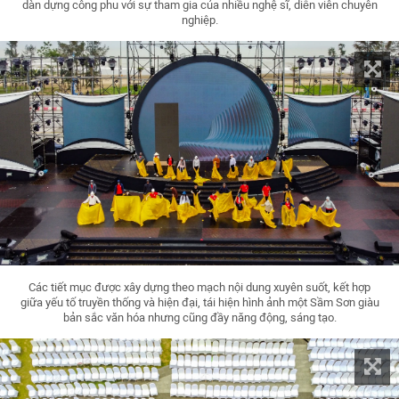
dàn dựng công phu với sự tham gia của nhiều nghệ sĩ, diễn viên chuyên
nghiệp.
Các tiết mục được xây dựng theo mạch nội dung xuyên suốt, kết hợp
giữa yếu tố truyền thống và hiện đại, tái hiện hình ảnh một Sầm Sơn giàu
bản sắc văn hóa nhưng cũng đầy năng động, sáng tạo.