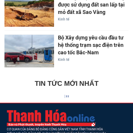
được sử dụng đất san lấp tại
mỏ đất xã Sao Vàng
Kinh tế
Bộ Xây dựng yêu cầu đầu tư
hệ thống trạm sạc điện trên
cao tốc Bắc-Nam
Kinh tế
TIN TỨC MỚI NHẤT
CƠ QUAN CỦA ĐẢNG BỘ ĐẢNG CỘNG SẢN VIỆT NAM TỈNH THANH HÓA