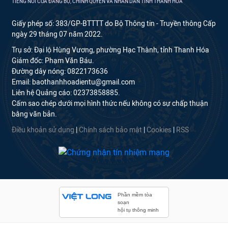
TIẾNG NÓI CỦA ĐẢNG BỘ, CHÍNH QUYỀN VÀ NHÂN DÂN TỈNH THANH HÓA
Giấy phép số: 383/GP-BTTTT do Bộ Thông tin - Truyền thông Cấp
ngày 29 tháng 07 năm 2022.
Trụ sở: Đại lộ Hùng Vương, phường Hạc Thành, tỉnh Thanh Hóa
Giám đốc: Phạm Văn Báu.
Đường dây nóng: 0822173636
Email: baothanhhoadientu@gmail.com
Liên hệ Quảng cáo: 02373858885.
Cấm sao chép dưới mọi hình thức nếu không có sự chấp thuận
bằng văn bản.
Điều khoản sử dụng
|
Chính sách bảo mật
|
Cookies
|
RSS
Phần mềm tòa
soạn
hội tụ thông minh