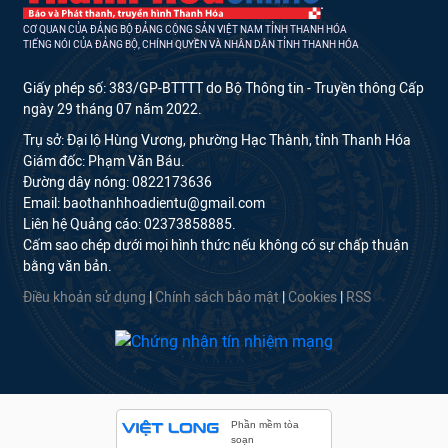
CƠ QUAN CỦA ĐẢNG BỘ ĐẢNG CỘNG SẢN VIỆT NAM TỈNH THANH HÓA
TIẾNG NÓI CỦA ĐẢNG BỘ, CHÍNH QUYỀN VÀ NHÂN DÂN TỈNH THANH HÓA
Giấy phép số: 383/GP-BTTTT do Bộ Thông tin - Truyền thông Cấp
ngày 29 tháng 07 năm 2022.
Trụ sở: Đại lộ Hùng Vương, phường Hạc Thành, tỉnh Thanh Hóa
Giám đốc: Phạm Văn Báu.
Đường dây nóng: 0822173636
Email: baothanhhoadientu@gmail.com
Liên hệ Quảng cáo: 02373858885.
Cấm sao chép dưới mọi hình thức nếu không có sự chấp thuận
bằng văn bản.
Điều khoản sử dụng
|
Chính sách bảo mật
|
Cookies
|
RSS
Phần mềm tòa
soạn