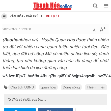
DU LỊCH
VĂN HÓA - GIẢI TRÍ
+
A
2025-03-08 13:23:00
A
(Baothanhhoa.vn)
- Huyện Quan Hóa được thiên nhiên
ưu đãi với nhiều cảnh quan thiên nhiên tươi đẹp. Đặc
biệt, dọc đôi bờ sông Mã có nhiều di tích lịch sử, danh
thắng, tạo nên không gian văn hóa đa dạng để phát
triển loại hình du lịch đường sông.
w6JwxJFjw7Lhu6fhu4fhuq7huq45YuG6ojpx4bqw4bunw7Vi
Chủ tịch UBND
quan hóa
Dòng sông
Thiên nhiên
Chia sẻ ý kiến của bạn ...