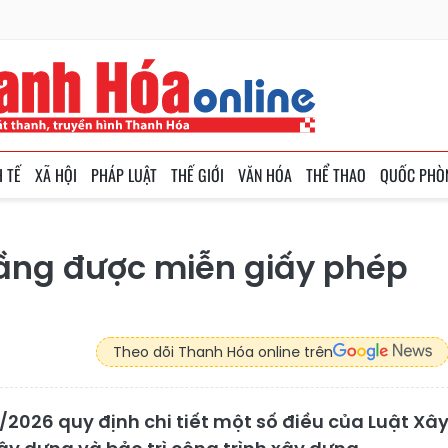
H TẾ
XÃ HỘI
PHÁP LUẬT
THẾ GIỚI
VĂN HÓA
THỂ THAO
QUỐC PHÒ
 tầng được miễn giấy phép
Theo dõi Thanh Hóa online trên
2026 quy định chi tiết một số điều của Luật Xâ