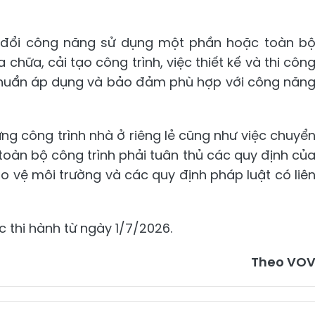
n đổi công năng sử dụng một phần hoặc toàn b
a chữa, cải tạo công trình, việc thiết kế và thi côn
u chuẩn áp dụng và bảo đảm phù hợp với công năn
ựng công trình nhà ở riêng lẻ cũng như việc chuyể
oàn bộ công trình phải tuân thủ các quy định củ
o vệ môi trường và các quy định pháp luật có liê
 thi hành từ ngày 1/7/2026.
Theo VO