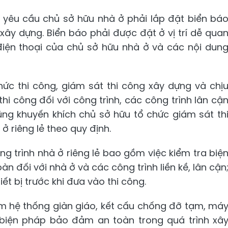
h yêu cầu chủ sở hữu nhà ở phải lắp đặt biển bá
xây dựng. Biển báo phải được đặt ở vị trí dễ qua
số điện thoại của chủ sở hữu nhà ở và các nội dun
ức thi công, giám sát thi công xây dựng và chị
hi công đối với công trình, các công trình lân cậ
ũng khuyến khích chủ sở hữu tổ chức giám sát th
 ở riêng lẻ theo quy định.
g trình nhà ở riêng lẻ bao gồm việc kiểm tra biệ
 đối với nhà ở và các công trình liền kề, lân cận
iết bị trước khi đưa vào thi công.
m hệ thống giàn giáo, kết cấu chống đỡ tạm, má
c biện pháp bảo đảm an toàn trong quá trình xâ