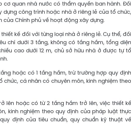
 do cơ quan nhà nước có thẩm quyền ban hành. Đố
y dựng công trình hoặc nhà ở riêng lẻ của tổ chức
nh của Chính phủ về hoạt động xây dựng.
thiết kế đối với từng loại nhà ở riêng lẻ. Cụ thể, đố
iêu chí dưới 3 tầng, không có tầng hầm, tổng diệ
hiều cao dưới 12 m, chủ sở hữu nhà ở được tự t
nh.
7 tầng hoặc có 1 tầng hầm, trừ trường hợp quy địn
c tổ chức, cá nhân có chuyên môn, kinh nghiệm the
rở lên hoặc có từ 2 tầng hầm trở lên, việc thiết k
n, kinh nghiệm theo quy định của pháp luật thự
c quy định của tiêu chuẩn, quy chuẩn kỹ thuật v