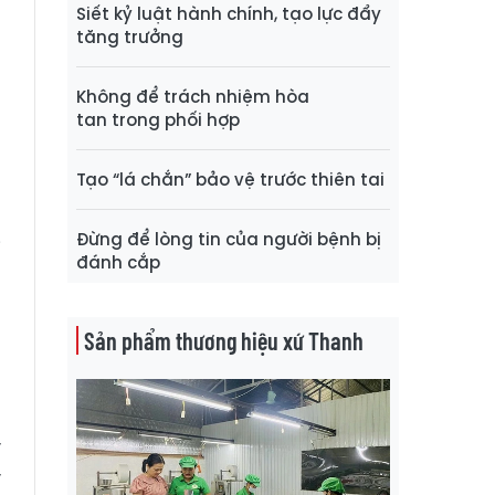
Siết kỷ luật hành chính, tạo lực đẩy
tăng trưởng
o
n
Không để trách nhiệm hòa
g
tan trong phối hợp
Tạo “lá chắn” bảo vệ trước thiên tai
u
n
Đừng để lòng tin của người bệnh bị
i
đánh cắp
n
Sản phẩm thương hiệu xứ Thanh
;
y
y