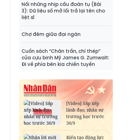
Nối những nhịp cầu đoàn tụ (Bài
3): Dữ liệu số mở lối trả lại tên cho
liệt sĩ
Chợ đêm giữa đại ngàn
Cuốn sách “Chân trần, chí thép”
của cựu binh Mỹ James G. Zumwalt:
Đi về phía bên kia chiến tuyến