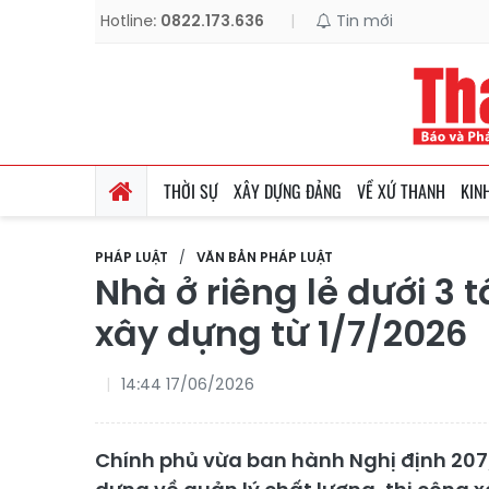
Hotline:
0822.173.636
|
Tin mới
THỜI SỰ
XÂY DỰNG ĐẢNG
VỀ XỨ THANH
KIN
PHÁP LUẬT
VĂN BẢN PHÁP LUẬT
Nhà ở riêng lẻ dưới 3
xây dựng từ 1/7/2026
14:44 17/06/2026
Chính phủ vừa ban hành Nghị định 207/