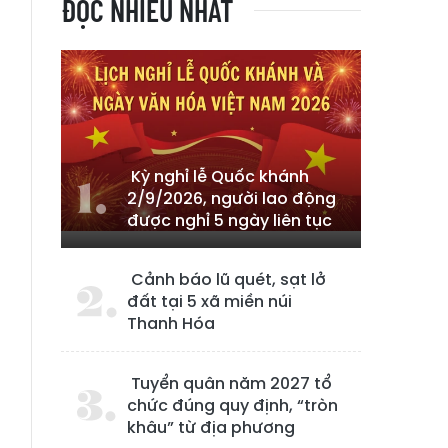
ĐỌC NHIỀU NHẤT
Kỳ nghỉ lễ Quốc khánh
2/9/2026, người lao động
được nghỉ 5 ngày liên tục
Cảnh báo lũ quét, sạt lở
đất tại 5 xã miền núi
Thanh Hóa
n
à
Tuyển quân năm 2027 tổ
chức đúng quy định, “tròn
khâu” từ địa phương
n