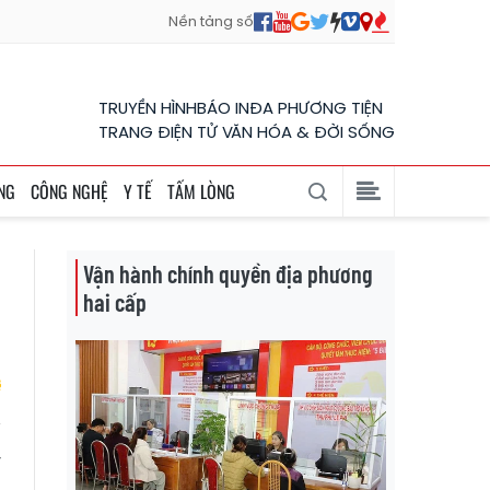
Nền tảng số
TRUYỀN HÌNH
BÁO IN
ĐA PHƯƠNG TIỆN
TRANG ĐIỆN TỬ VĂN HÓA & ĐỜI SỐNG
NG
CÔNG NGHỆ
Y TẾ
TẤM LÒNG
Vận hành chính quyền địa phương
hai cấp
y