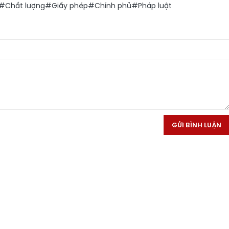
#Chất lượng
#Giấy phép
#Chính phủ
#Pháp luật
GỬI BÌNH LUẬN