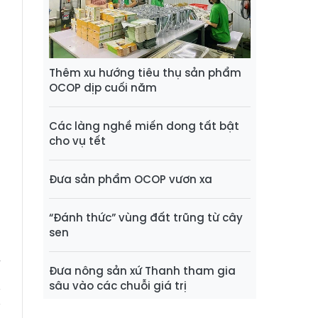
ộ
g
Thêm xu hướng tiêu thụ sản phẩm
g
OCOP dịp cuối năm
Các làng nghề miến dong tất bật
n
cho vụ tết
a
n
Đưa sản phẩm OCOP vươn xa
“Đánh thức” vùng đất trũng từ cây
sen
V
Đưa nông sản xứ Thanh tham gia
sâu vào các chuỗi giá trị