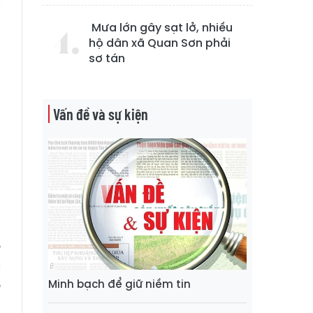
i
,
Mưa lớn gây sạt lở, nhiều
hộ dân xã Quan Sơn phải
sơ tán
i
n
Vấn đề và sự kiện
ổ
h
o
ế
c
Minh bạch để giữ niềm tin
ề