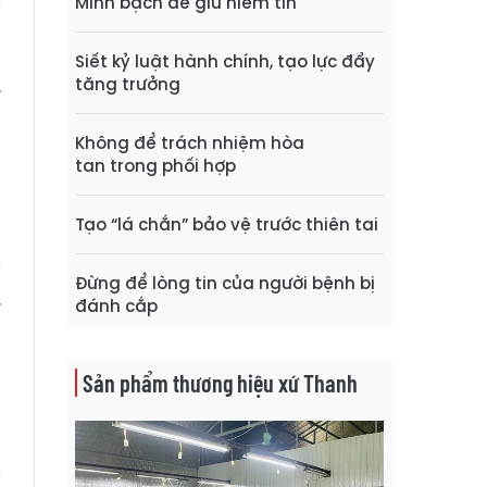
c
Minh bạch để giữ niềm tin
p
Siết kỷ luật hành chính, tạo lực đẩy
u
tăng trưởng
y
g
Không để trách nhiệm hòa
tan trong phối hợp
g
Tạo “lá chắn” bảo vệ trước thiên tai
g
i
Đừng để lòng tin của người bệnh bị
.
đánh cắp
,
Sản phẩm thương hiệu xứ Thanh
t
ả
c