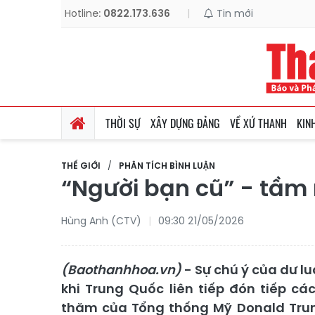
Hotline:
0822.173.636
|
Tin mới
THỜI SỰ
XÂY DỰNG ĐẢNG
VỀ XỨ THANH
KIN
THẾ GIỚI
PHÂN TÍCH BÌNH LUẬN
“Người bạn cũ” - tầm
Hùng Anh (CTV)
09:30 21/05/2026
(Baothanhhoa.vn)
- Sự chú ý của dư l
khi Trung Quốc liên tiếp đón tiếp c
thăm của Tổng thống Mỹ Donald Trum