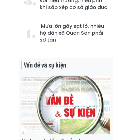
với hiệu trưởng, hiệu phó
khi sắp xếp cơ sở giáo dục
Mưa lớn gây sạt lở, nhiều
hộ dân xã Quan Sơn phải
sơ tán
Vấn đề và sự kiện
n
h
w
u
g