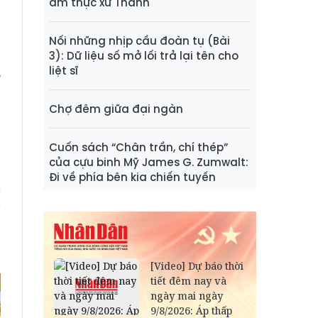
ẩm thực xứ Thanh
o
n
Nối những nhịp cầu đoàn tụ (Bài
n
3): Dữ liệu số mở lối trả lại tên cho
liệt sĩ
ế
à
Chợ đêm giữa đại ngàn
g
Cuốn sách “Chân trần, chí thép”
của cựu binh Mỹ James G. Zumwalt:
ố
Đi về phía bên kia chiến tuyến
c
ì
n