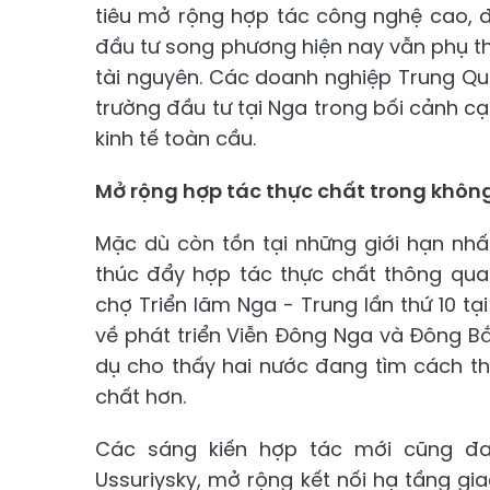
tiêu mở rộng hợp tác công nghệ cao, đ
đầu tư song phương hiện nay vẫn phụ th
tài nguyên. Các doanh nghiệp Trung Quố
trường đầu tư tại Nga trong bối cảnh cạn
kinh tế toàn cầu.
Mở rộng hợp tác thực chất trong không
Mặc dù còn tồn tại những giới hạn nh
thúc đẩy hợp tác thực chất thông qua
chợ Triển lãm Nga - Trung lần thứ 10 tạ
về phát triển Viễn Đông Nga và Đông B
dụ cho thấy hai nước đang tìm cách thú
chất hơn.
Các sáng kiến hợp tác mới cũng đan
Ussuriysky, mở rộng kết nối hạ tầng gia