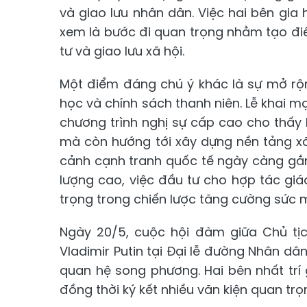
và giao lưu nhân dân. Việc hai bên gi
xem là bước đi quan trọng nhằm tạo điề
tư và giao lưu xã hội.
Một điểm đáng chú ý khác là sự mở rộn
học và chính sách thanh niên. Lễ khai
chương trình nghị sự cấp cao cho thấy 
mà còn hướng tới xây dựng nền tảng xã
cảnh cạnh tranh quốc tế ngày càng gắ
lượng cao, việc đầu tư cho hợp tác g
trọng trong chiến lược tăng cường sức 
Ngày 20/5, cuộc hội đàm giữa Chủ tị
Vladimir Putin tại Đại lễ đường Nhân dâ
quan hệ song phương. Hai bên nhất trí 
đồng thời ký kết nhiều văn kiện quan trọ