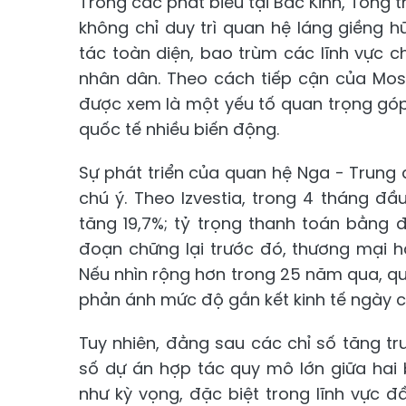
Trong các phát biểu tại Bắc Kinh, Tổng 
không chỉ duy trì quan hệ láng giềng
tác toàn diện, bao trùm các lĩnh vực ch
nhân dân. Theo cách tiếp cận của Mos
được xem là một yếu tố quan trọng góp 
quốc tế nhiều biến động.
Sự phát triển của quan hệ Nga - Trung 
chú ý. Theo Izvestia, trong 4 tháng 
tăng 19,7%; tỷ trọng thanh toán bằng 
đoạn chững lại trước đó, thương mại h
Nếu nhìn rộng hơn trong 25 năm qua, q
phản ánh mức độ gắn kết kinh tế ngày cà
Tuy nhiên, đằng sau các chỉ số tăng trư
số dự án hợp tác quy mô lớn giữa hai
như kỳ vọng, đặc biệt trong lĩnh vực 