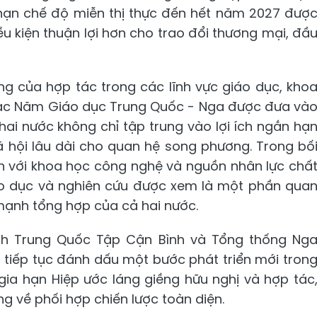
a hạn chế độ miễn thị thực đến hết năm 2027 đượ
u kiện thuận lợi hơn cho trao đổi thương mại, đầ
g của hợp tác trong các lĩnh vực giáo dục, kho
 mạc Năm Giáo dục Trung Quốc - Nga được đưa và
hai nước không chỉ tập trung vào lợi ích ngắn hạ
 hội lâu dài cho quan hệ song phương. Trong bố
n với khoa học công nghệ và nguồn nhân lực chấ
iáo dục và nghiên cứu được xem là một phần qua
mạnh tổng hợp của cả hai nước.
ch Trung Quốc Tập Cận Bình và Tổng thống Ng
n tiếp tục đánh dấu một bước phát triển mới tron
gia hạn Hiệp ước láng giềng hữu nghị và hợp tác
ng về phối hợp chiến lược toàn diện.