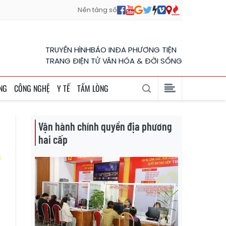
Nền tảng số
TRUYỀN HÌNH
BÁO IN
ĐA PHƯƠNG TIỆN
TRANG ĐIỆN TỬ VĂN HÓA & ĐỜI SỐNG
NG
CÔNG NGHỆ
Y TẾ
TẤM LÒNG
Vận hành chính quyền địa phương
hai cấp
h
n
-