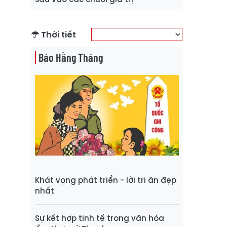
c
u
Thời tiết
Báo Hằng Tháng
a
o
n
i
t
n
a
Khát vọng phát triển - lời tri ân đẹp
g
nhất
,
Sự kết hợp tinh tế trong văn hóa