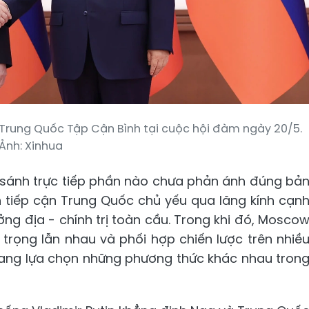
 Trung Quốc Tập Cận Bình tại cuộc hội đàm ngày 20/5.
Ảnh: Xinhua
i sánh trực tiếp phần nào chưa phản ánh đúng bả
 tiếp cận Trung Quốc chủ yếu qua lăng kính cạn
ng địa - chính trị toàn cầu. Trong khi đó, Mosco
 trọng lẫn nhau và phối hợp chiến lược trên nhiề
 đang lựa chọn những phương thức khác nhau tron