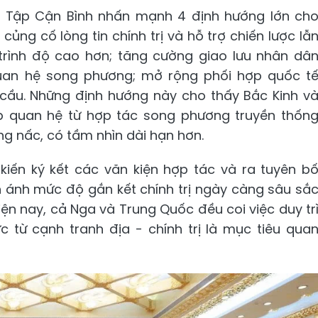
h Tập Cận Bình nhấn mạnh 4 định hướng lớn ch
củng cố lòng tin chính trị và hỗ trợ chiến lược lẫ
 trình độ cao hơn; tăng cường giao lưu nhân dâ
uan hệ song phương; mở rộng phối hợp quốc t
 cầu. Những định hướng này cho thấy Bắc Kinh v
 quan hệ từ hợp tác song phương truyền thốn
ng nấc, có tầm nhìn dài hạn hơn.
 kiến ký kết các văn kiện hợp tác và ra tuyên b
n ánh mức độ gắn kết chính trị ngày càng sâu sắ
iện nay, cả Nga và Trung Quốc đều coi việc duy tr
c từ cạnh tranh địa - chính trị là mục tiêu qua