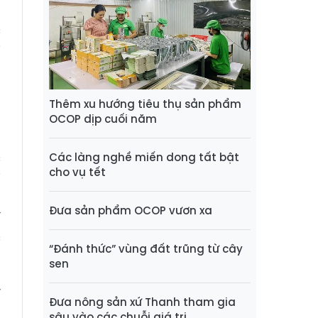
u
c
i
a
Thêm xu hướng tiêu thụ sản phẩm
OCOP dịp cuối năm
c
Các làng nghề miến dong tất bật
cho vụ tết
i
ủ
Đưa sản phẩm OCOP vươn xa
í
c
“Đánh thức” vùng đất trũng từ cây
sen
y
Đưa nông sản xứ Thanh tham gia
h
sâu vào các chuỗi giá trị