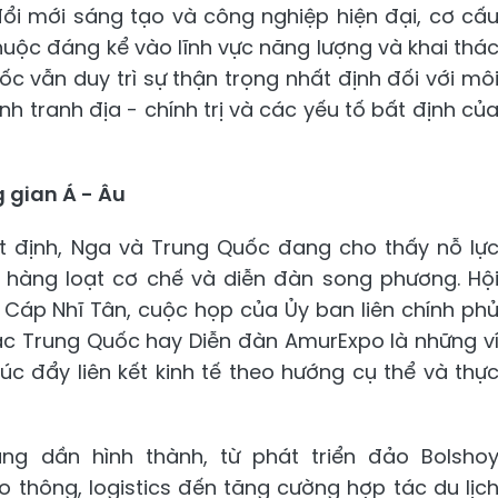
ổi mới sáng tạo và công nghiệp hiện đại, cơ cấ
uộc đáng kể vào lĩnh vực năng lượng và khai thá
c vẫn duy trì sự thận trọng nhất định đối với mô
h tranh địa - chính trị và các yếu tố bất định củ
 gian Á - Âu
ất định, Nga và Trung Quốc đang cho thấy nỗ lự
 hàng loạt cơ chế và diễn đàn song phương. Hộ
i Cáp Nhĩ Tân, cuộc họp của Ủy ban liên chính ph
ắc Trung Quốc hay Diễn đàn AmurExpo là những v
c đẩy liên kết kinh tế theo hướng cụ thể và thự
g dần hình thành, từ phát triển đảo Bolsho
o thông, logistics đến tăng cường hợp tác du lịc