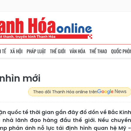
H TẾ
XÃ HỘI
PHÁP LUẬT
THẾ GIỚI
VĂN HÓA
THỂ THAO
QUỐC PHÒ
 nhìn mới
Theo dõi Thanh Hóa online trên
uận quốc tế thời gian gần đây đổ dồn về Bắc Kin
ác nhà lãnh đạo hàng đầu thế giới. Nếu chuyế
p phản ánh nỗ lực tái định hình quan hệ Mỹ 