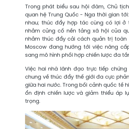
Trong phát biểu sau hội đàm, Chủ tịc
quan hệ Trung Quốc - Nga thời gian tới: 
nhau; thúc đẩy hợp tác cùng có lợi ở
nhằm củng cố nền tảng xã hội của q
nhằm thúc đẩy cải cách quản trị toàn
Moscow đang hướng tới việc nâng cấp
sang mô hình phối hợp chiến lược đa tầ
Việc hai nhà lãnh đạo trực tiếp chứng
chung về thúc đẩy thế giới đa cực phả
giữa hai nước. Trong bối cảnh quốc tế h
ổn định chiến lược và giảm thiểu áp lự
trọng.