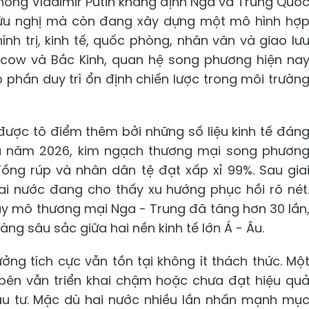
thống Vladimir Putin khẳng định Nga và Trung Quố
 hữu nghị mà còn đang xây dựng một mô hình hợ
ính trị, kinh tế, quốc phòng, nhân văn và giao lư
cow và Bắc Kinh, quan hệ song phương hiện na
phần duy trì ổn định chiến lược trong môi trườn
được tô điểm thêm bởi những số liệu kinh tế đán
đầu năm 2026, kim ngạch thương mại song phươn
đồng rúp và nhân dân tệ đạt xấp xỉ 99%. Sau gia
ai nước đang cho thấy xu hướng phục hồi rõ nét
uy mô thương mại Nga - Trung đã tăng hơn 30 lần
ng sâu sắc giữa hai nền kinh tế lớn Á - Âu.
ởng tích cực vẫn tồn tại không ít thách thức. Mộ
 bên vẫn triển khai chậm hoặc chưa đạt hiệu qu
đầu tư. Mặc dù hai nước nhiều lần nhấn mạnh mụ