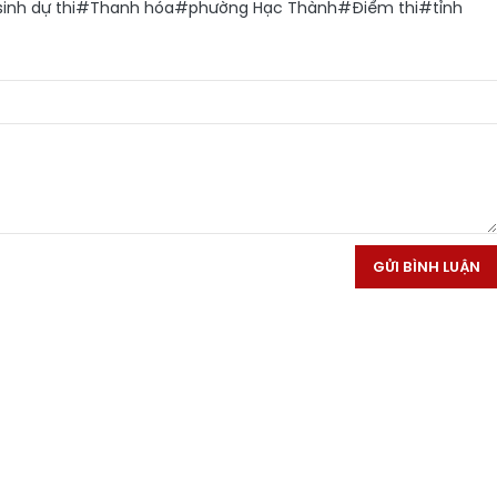
inh dự thi
#Thanh hóa
#phường Hạc Thành
#Điểm thi
#tỉnh
GỬI BÌNH LUẬN