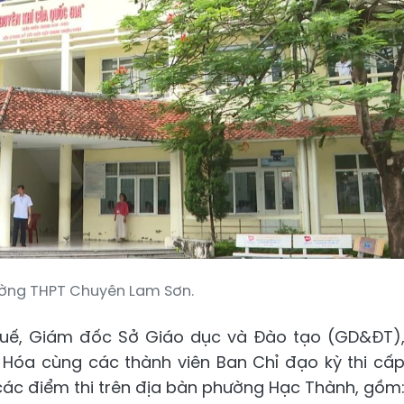
rường THPT Chuyên Lam Sơn.
 Quế, Giám đốc Sở Giáo dục và Đào tạo (GD&ĐT)
 Hóa cùng các thành viên Ban Chỉ đạo kỳ thi cấ
ại các điểm thi trên địa bàn phường Hạc Thành, gồm