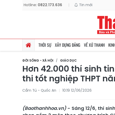
Hotline:
0822.173.636
|
Tin mới
THỜI SỰ
XÂY DỰNG ĐẢNG
VỀ XỨ THANH
KIN
ĐỜI SỐNG - XÃ HỘI
GIÁO DỤC
Hơn 42.000 thí sinh t
thi tốt nghiệp THPT n
Cẩm Tú - Quốc An
10:19 12/06/2026
(Baothanhhoa.vn)
- Sáng 12/6, thí sin