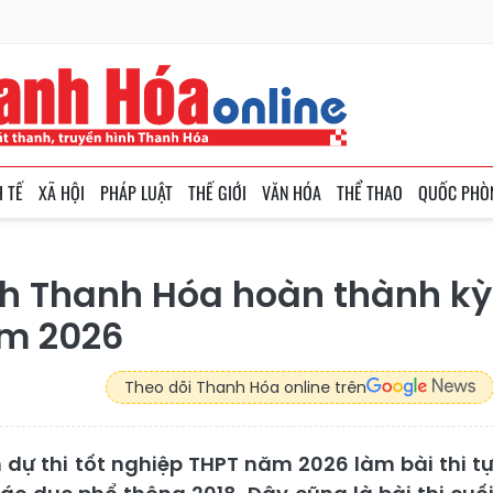
H TẾ
XÃ HỘI
PHÁP LUẬT
THẾ GIỚI
VĂN HÓA
THỂ THAO
QUỐC PHÒ
ỉnh Thanh Hóa hoàn thành kỳ
ăm 2026
Theo dõi Thanh Hóa online trên
h dự thi tốt nghiệp THPT năm 2026 làm bài thi t