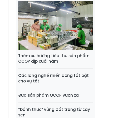
Thêm xu hướng tiêu thụ sản phẩm
OCOP dịp cuối năm
Các làng nghề miến dong tất bật
cho vụ tết
Đưa sản phẩm OCOP vươn xa
,
ụ
“Đánh thức” vùng đất trũng từ cây
n
sen