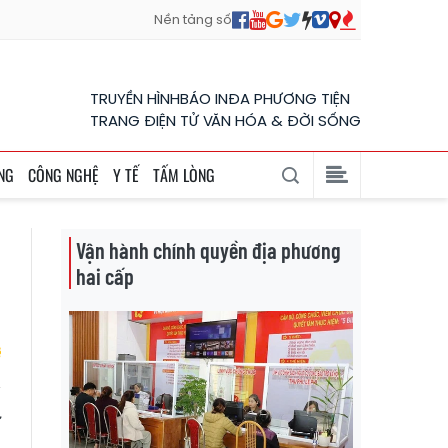
Nền tảng số
TRUYỀN HÌNH
BÁO IN
ĐA PHƯƠNG TIỆN
TRANG ĐIỆN TỬ VĂN HÓA & ĐỜI SỐNG
NG
CÔNG NGHỆ
Y TẾ
TẤM LÒNG
Vận hành chính quyền địa phương
hai cấp
ự