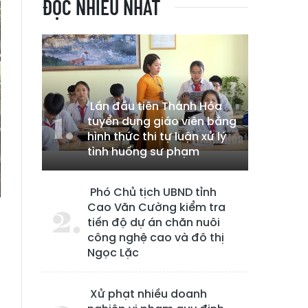
ĐỌC NHIỀU NHẤT
Lần đầu tiên Thanh Hóa
tuyển dụng giáo viên bằng
hình thức thi tự luận xử lý
tình huống sư phạm
Phó Chủ tịch UBND tỉnh
Cao Văn Cường kiểm tra
tiến độ dự án chăn nuôi
công nghệ cao và đô thị
Ngọc Lặc
,
p
Xử phạt nhiều doanh
: