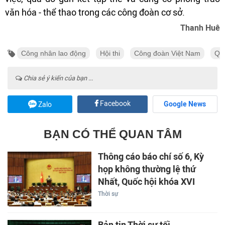
văn hóa - thể thao trong các công đoàn cơ sở.
Thanh Huê
Công nhân lao động
Hội thi
Công đoàn Việt Nam
Qu
Chia sẻ ý kiến của bạn ...
Facebook
Google News
Zalo
BẠN CÓ THỂ QUAN TÂM
Thông cáo báo chí số 6, Kỳ
họp không thường lệ thứ
Nhất, Quốc hội khóa XVI
Thời sự