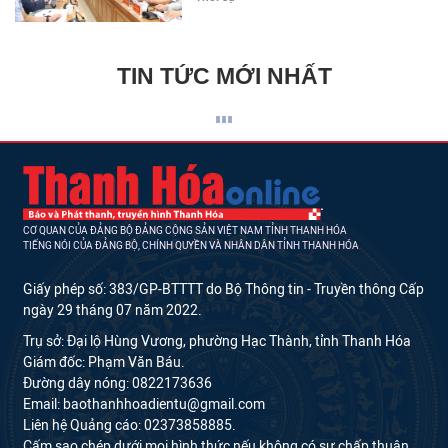
TIN TỨC MỚI NHẤT
CƠ QUAN CỦA ĐẢNG BỘ ĐẢNG CỘNG SẢN VIỆT NAM TỈNH THANH HÓA
TIẾNG NÓI CỦA ĐẢNG BỘ, CHÍNH QUYỀN VÀ NHÂN DÂN TỈNH THANH HÓA
Giấy phép số: 383/GP-BTTTT do Bộ Thông tin - Truyền thông Cấp
ngày 29 tháng 07 năm 2022.
Trụ sở: Đại lộ Hùng Vương, phường Hạc Thành, tỉnh Thanh Hóa
Giám đốc: Phạm Văn Báu.
Đường dây nóng: 0822173636
Email: baothanhhoadientu@gmail.com
Liên hệ Quảng cáo: 02373858885.
Cấm sao chép dưới mọi hình thức nếu không có sự chấp thuận