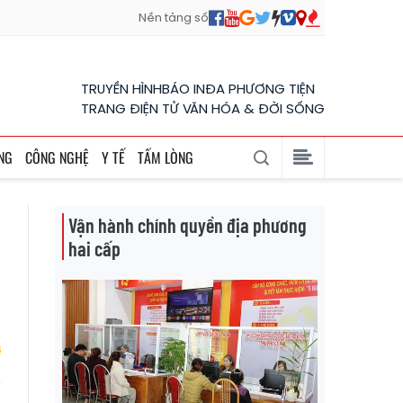
Nền tảng số
TRUYỀN HÌNH
BÁO IN
ĐA PHƯƠNG TIỆN
TRANG ĐIỆN TỬ VĂN HÓA & ĐỜI SỐNG
NG
CÔNG NGHỆ
Y TẾ
TẤM LÒNG
Vận hành chính quyền địa phương
hai cấp