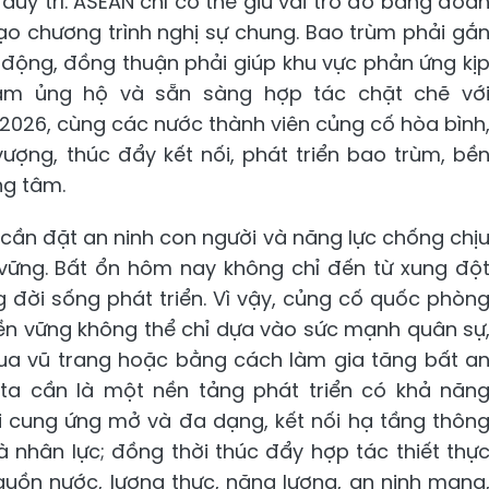
uy trì. ASEAN chỉ có thể giữ vai trò đó bằng đoà
 tạo chương trình nghị sự chung. Bao trùm phải gắ
h động, đồng thuận phải giúp khu vực phản ứng kị
Nam ủng hộ và sẵn sàng hợp tác chặt chẽ vớ
N 2026, cùng các nước thành viên củng cố hòa bình
ượng, thúc đẩy kết nối, phát triển bao trùm, bề
ng tâm.
 cần đặt an ninh con người và năng lực chống chị
 vững. Bất ổn hôm nay không chỉ đến từ xung độ
 đời sống phát triển. Vì vậy, củng cố quốc phòn
bền vững không thể chỉ dựa vào sức mạnh quân sự
a vũ trang hoặc bằng cách làm gia tăng bất a
 ta cần là một nền tảng phát triển có khả năn
i cung ứng mở và đa dạng, kết nối hạ tầng thôn
à nhân lực; đồng thời thúc đẩy hợp tác thiết thự
nguồn nước, lương thực, năng lượng, an ninh mạng