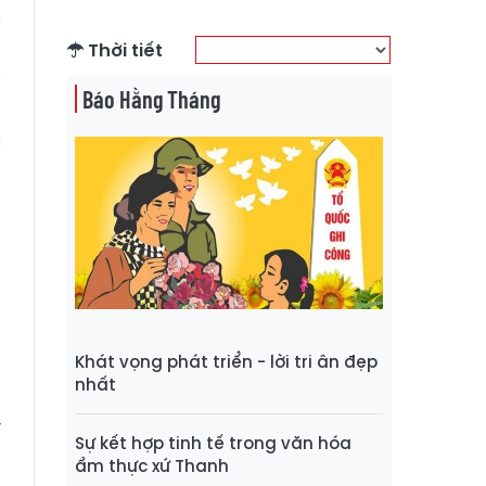
c
n
Thời tiết
i
Báo Hằng Tháng
n
c
t
g
p
a
ủ
Khát vọng phát triển - lời tri ân đẹp
nhất
y
Sự kết hợp tinh tế trong văn hóa
N
ẩm thực xứ Thanh