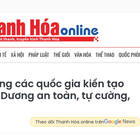
H TẾ
XÃ HỘI
PHÁP LUẬT
THẾ GIỚI
VĂN HÓA
THỂ THAO
QUỐC PHÒ
ng các quốc gia kiến tạo
 Dương an toàn, tự cường,
Theo dõi Thanh Hóa online trên