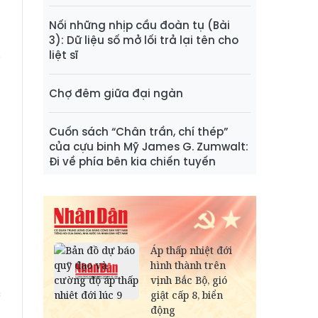
n
n
Nối những nhịp cầu đoàn tụ (Bài
p
3): Dữ liệu số mở lối trả lại tên cho
liệt sĩ
i
,
Chợ đêm giữa đại ngàn
n
Cuốn sách “Chân trần, chí thép”
của cựu binh Mỹ James G. Zumwalt:
u
Đi về phía bên kia chiến tuyến
t
g
,
n
g
g
c
,