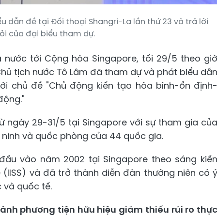
u dẫn đề tại Đối thoại Shangri-La lần thứ 23 và trả lời
ỏi của đại biểu tham dự.
nước tới Cộng hòa Singapore, tối 29/5 theo gi
 Chủ tịch nước Tô Lâm đã tham dự và phát biểu dẫ
 với chủ đề "Chủ động kiến tạo hòa bình-ổn định
động."
 từ ngày 29-31/5 tại Singapore với sự tham gia củ
 ninh và quốc phòng của 44 quốc gia.
n đầu vào năm 2002 tại Singapore theo sáng kiế
 (IISS) và đã trở thành diễn đàn thường niên có 
 và quốc tế.
thành phương tiện hữu hiệu giảm thiểu rủi ro thự