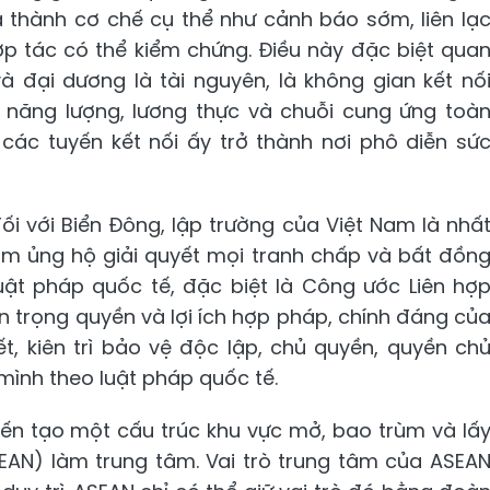
 thành cơ chế cụ thể như cảnh báo sớm, liên lạ
hợp tác có thể kiểm chứng. Điều này đặc biệt qua
và đại dương là tài nguyên, là không gian kết nố
 năng lượng, lương thực và chuỗi cung ứng toà
các tuyến kết nối ấy trở thành nơi phô diễn sứ
ối với Biển Đông, lập trường của Việt Nam là nhấ
Nam ủng hộ giải quyết mọi tranh chấp và bất đồn
uật pháp quốc tế, đặc biệt là Công ước Liên hợ
n trọng quyền và lợi ích hợp pháp, chính đáng củ
t, kiên trì bảo vệ độc lập, chủ quyền, quyền ch
ình theo luật pháp quốc tế.
kiến tạo một cấu trúc khu vực mở, bao trùm và lấ
EAN) làm trung tâm. Vai trò trung tâm của ASEA