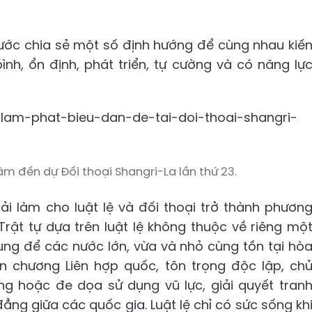
 nước chia sẻ một số định hướng để cùng nhau kiế
nh, ổn định, phát triển, tự cường và có năng lự
âm đến dự Đối thoại Shangri-La lần thứ 23.
ải làm cho luật lệ và đối thoại trở thành phươn
 Trật tự dựa trên luật lệ không thuộc về riêng mộ
ng để các nước lớn, vừa và nhỏ cùng tồn tại hò
ến chương Liên hợp quốc, tôn trọng độc lập, ch
ng hoặc đe dọa sử dụng vũ lực, giải quyết tran
ng giữa các quốc gia. Luật lệ chỉ có sức sống kh