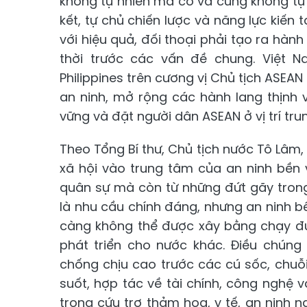
không tự nhiên mà có và cũng không tự d
kết, tự chủ chiến lược và năng lực kiến
với hiệu quả, đối thoại phải tạo ra hàn
thời trước các vấn đề chung. Việt 
Philippines trên cương vị Chủ tịch ASEA
an ninh, mở rộng các hành lang thịnh v
vững và đặt người dân ASEAN ở vị trí tru
Theo Tổng Bí thư, Chủ tịch nước Tô Lâm,
xã hội vào trung tâm của an ninh bền
quân sự mà còn từ những đứt gãy trong
là nhu cầu chính đáng, nhưng an ninh 
càng không thể được xây bằng chạy đu
phát triển cho nước khác. Điều chúng
chống chịu cao trước các cú sốc, chuỗ
suốt, hợp tác về tài chính, công nghệ v
trong cứu trợ thảm họa, y tế, an ninh 