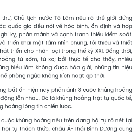
í thư, Chủ tịch nước Tô Lâm nêu rõ thế giới đứn
 các quốc gia đều nói về hòa bình, ổn định và hợ
 nghi kỵ, phân mảnh và cạnh tranh thiếu kiểm soát
à triển khai một tầm nhìn chung, tối thiểu và thiế
át triển cho nhân loại trong thế kỷ XXI. Đồng thời
ảng từ sớm, từ xa; bởi thực tế cho thấy, nhiề
ng hiểu lầm không được hóa giải, những tín hiệ
ế phòng ngừa không kích hoạt kịp thời.
hững bất ổn hiện nay phản ánh 3 cuộc khủng hoản
động lẫn nhau. Đó là khủng hoảng trật tự quốc tế
 hoảng lòng tin chiến lược.
 cuộc khủng hoảng nêu trên đang hội tụ rõ nét tạ
i hội tụ thách thức, châu Á-Thái Bình Dương cũn