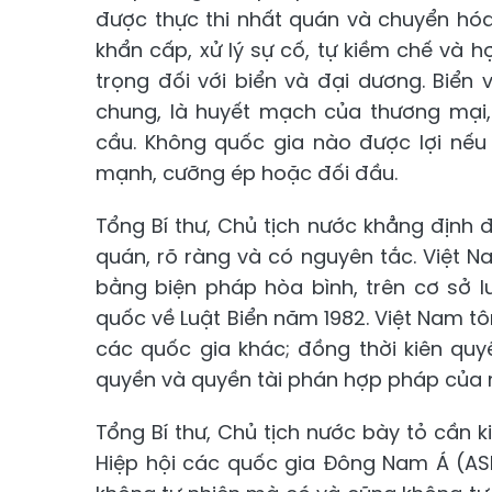
được thực thi nhất quán và chuyển hóa
khẩn cấp, xử lý sự cố, tự kiềm chế và 
trọng đối với biển và đại dương. Biển 
chung, là huyết mạch của thương mại,
cầu. Không quốc gia nào được lợi nếu 
mạnh, cưỡng ép hoặc đối đầu.
Tổng Bí thư, Chủ tịch nước khẳng định đ
quán, rõ ràng và có nguyên tắc. Việt 
bằng biện pháp hòa bình, trên cơ sở l
quốc về Luật Biển năm 1982. Việt Nam tô
các quốc gia khác; đồng thời kiên quyế
quyền và quyền tài phán hợp pháp của m
Tổng Bí thư, Chủ tịch nước bày tỏ cần 
Hiệp hội các quốc gia Đông Nam Á (AS