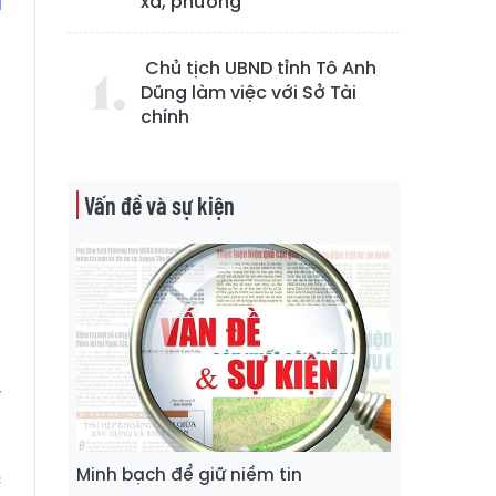
xã, phường
Chủ tịch UBND tỉnh Tô Anh
Dũng làm việc với Sở Tài
chính
ờ
n
-
Vấn đề và sự kiện
a
n
ý
Minh bạch để giữ niềm tin
c