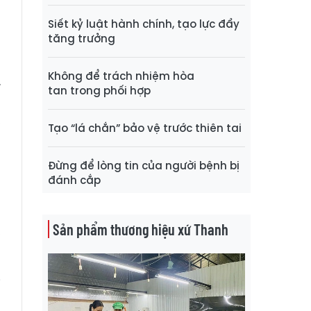
Siết kỷ luật hành chính, tạo lực đẩy
tăng trưởng
g
p
Không để trách nhiệm hòa
.
tan trong phối hợp
t
,
Tạo “lá chắn” bảo vệ trước thiên tai
u
u
Đừng để lòng tin của người bệnh bị
đánh cắp
g
Sản phẩm thương hiệu xứ Thanh
,
i
g