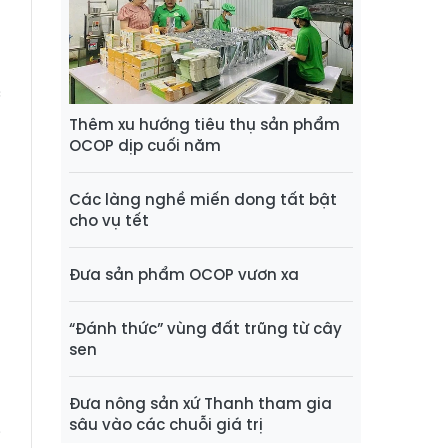
n
c
Thêm xu hướng tiêu thụ sản phẩm
OCOP dịp cuối năm
Các làng nghề miến dong tất bật
cho vụ tết
Đưa sản phẩm OCOP vươn xa
g
t
“Đánh thức” vùng đất trũng từ cây
sen
a
ủ
Đưa nông sản xứ Thanh tham gia
h
sâu vào các chuỗi giá trị
i