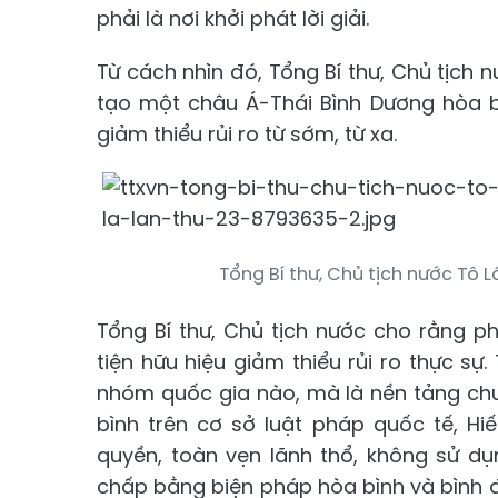
phải là nơi khởi phát lời giải.
Từ cách nhìn đó, Tổng Bí thư, Chủ tịch
tạo một châu Á-Thái Bình Dương hòa bì
giảm thiểu rủi ro từ sớm, từ xa.
Tổng Bí thư, Chủ tịch nước Tô L
Tổng Bí thư, Chủ tịch nước cho rằng ph
tiện hữu hiệu giảm thiểu rủi ro thực sự.
nhóm quốc gia nào, mà là nền tảng chu
bình trên cơ sở luật pháp quốc tế, Hi
quyền, toàn vẹn lãnh thổ, không sử dụ
chấp bằng biện pháp hòa bình và bình đẳ