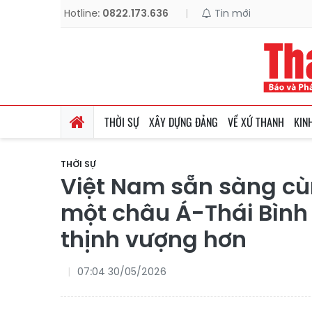
Hotline:
0822.173.636
|
Tin mới
THỜI SỰ
XÂY DỰNG ĐẢNG
VỀ XỨ THANH
KIN
THỜI SỰ
Việt Nam sẵn sàng cù
một châu Á-Thái Bình
thịnh vượng hơn
07:04 30/05/2026