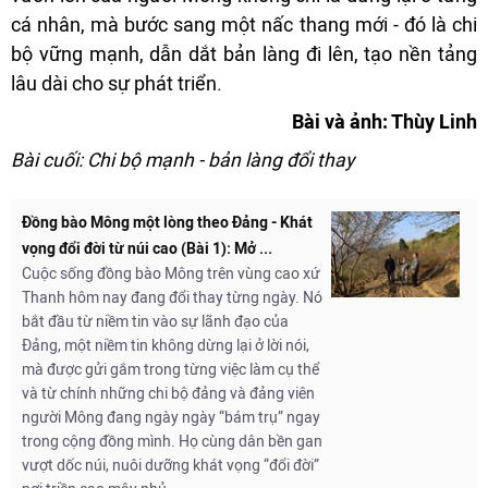
cá nhân, mà bước sang một nấc thang mới - đó là chi
bộ vững mạnh, dẫn dắt bản làng đi lên, tạo nền tảng
lâu dài cho sự phát triển.
Bài và ảnh: Thùy Linh
Bài cuối: Chi bộ mạnh - bản làng đổi thay
Đồng bào Mông một lòng theo Đảng - Khát
vọng đổi đời từ núi cao (Bài 1): Mở ...
Cuộc sống đồng bào Mông trên vùng cao xứ
Thanh hôm nay đang đổi thay từng ngày. Nó
bắt đầu từ niềm tin vào sự lãnh đạo của
Đảng, một niềm tin không dừng lại ở lời nói,
mà được gửi gắm trong từng việc làm cụ thể
và từ chính những chi bộ đảng và đảng viên
người Mông đang ngày ngày “bám trụ” ngay
trong cộng đồng mình. Họ cùng dân bền gan
vượt dốc núi, nuôi dưỡng khát vọng “đổi đời”