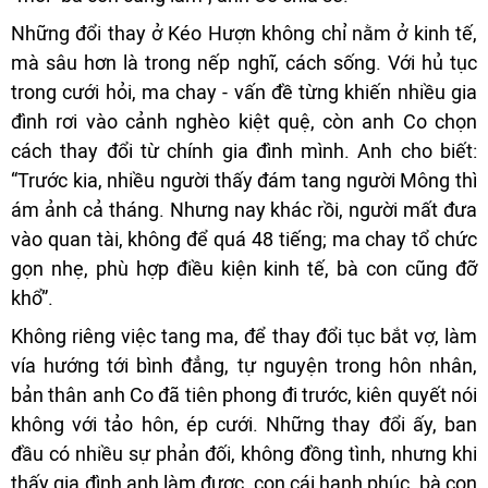
Những đổi thay ở Kéo Hượn không chỉ nằm ở kinh tế,
mà sâu hơn là trong nếp nghĩ, cách sống. Với hủ tục
trong cưới hỏi, ma chay - vấn đề từng khiến nhiều gia
đình rơi vào cảnh nghèo kiệt quệ, còn anh Co chọn
cách thay đổi từ chính gia đình mình. Anh cho biết:
“Trước kia, nhiều người thấy đám tang người Mông thì
ám ảnh cả tháng. Nhưng nay khác rồi, người mất đưa
vào quan tài, không để quá 48 tiếng; ma chay tổ chức
gọn nhẹ, phù hợp điều kiện kinh tế, bà con cũng đỡ
khổ”.
Không riêng việc tang ma, để thay đổi tục bắt vợ, làm
vía hướng tới bình đẳng, tự nguyện trong hôn nhân,
bản thân anh Co đã tiên phong đi trước, kiên quyết nói
không với tảo hôn, ép cưới. Những thay đổi ấy, ban
đầu có nhiều sự phản đối, không đồng tình, nhưng khi
thấy gia đình anh làm được, con cái hạnh phúc, bà con