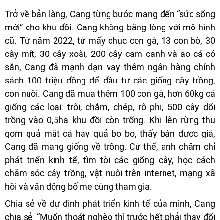
Trở về bản làng, Cang từng bước mang đến “sức sống
mới” cho khu đồi. Cang không bằng lòng với mô hình
cũ. Từ năm 2022, từ mấy chục con gà, 13 con bò, 30
cây mít, 30 cây xoài, 200 cây cam canh và ao cá có
sẵn, Cang đã mạnh dạn vay thêm ngân hàng chính
sách 100 triệu đồng để đầu tư các giống cây trồng,
con nuôi. Cang đã mua thêm 100 con gà, hơn 60kg cá
giống các loại: trôi, chắm, chép, rô phi; 500 cây dổi
trồng vào 0,5ha khu đồi còn trống. Khi lên rừng thu
gom quả mắt cá hay quả bo bo, thấy bán được giá,
Cang đã mang giống về trồng. Cứ thế, anh chăm chỉ
phát triển kinh tế, tìm tòi các giống cây, học cách
chăm sóc cây trồng, vật nuôi trên internet, mạng xã
hội và vận động bố mẹ cùng tham gia.
Chia sẻ về dự định phát triển kinh tế của mình, Cang
chia sẻ: “Muốn thoát nghèo thì trước hết phải thay đổi