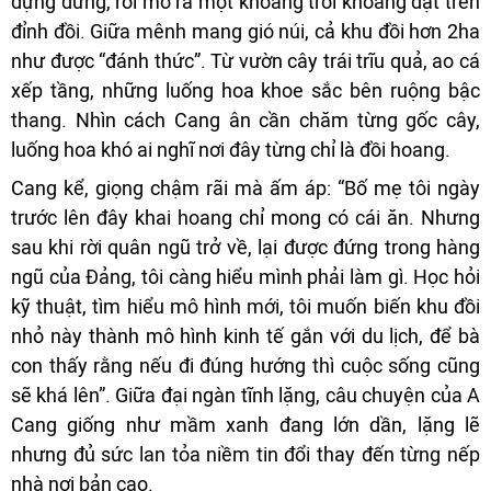
dựng đứng, rồi mở ra một khoảng trời khoáng đạt trên
đỉnh đồi. Giữa mênh mang gió núi, cả khu đồi hơn 2ha
như được “đánh thức”. Từ vườn cây trái trĩu quả, ao cá
xếp tầng, những luống hoa khoe sắc bên ruộng bậc
thang. Nhìn cách Cang ân cần chăm từng gốc cây,
luống hoa khó ai nghĩ nơi đây từng chỉ là đồi hoang.
Cang kể, giọng chậm rãi mà ấm áp: “Bố mẹ tôi ngày
trước lên đây khai hoang chỉ mong có cái ăn. Nhưng
sau khi rời quân ngũ trở về, lại được đứng trong hàng
ngũ của Đảng, tôi càng hiểu mình phải làm gì. Học hỏi
kỹ thuật, tìm hiểu mô hình mới, tôi muốn biến khu đồi
nhỏ này thành mô hình kinh tế gắn với du lịch, để bà
con thấy rằng nếu đi đúng hướng thì cuộc sống cũng
sẽ khá lên”. Giữa đại ngàn tĩnh lặng, câu chuyện của A
Cang giống như mầm xanh đang lớn dần, lặng lẽ
nhưng đủ sức lan tỏa niềm tin đổi thay đến từng nếp
nhà nơi bản cao.