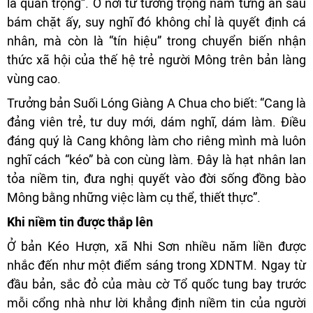
là quan trọng”. Ở nơi tư tưởng trọng nam từng ăn sâu
bám chặt ấy, suy nghĩ đó không chỉ là quyết định cá
nhân, mà còn là “tín hiệu” trong chuyển biến nhận
thức xã hội của thế hệ trẻ người Mông trên bản làng
vùng cao.
Trưởng bản Suối Lóng Giàng A Chua cho biết: “Cang là
đảng viên trẻ, tư duy mới, dám nghĩ, dám làm. Điều
đáng quý là Cang không làm cho riêng mình mà luôn
nghĩ cách “kéo” bà con cùng làm. Đây là hạt nhân lan
tỏa niềm tin, đưa nghị quyết vào đời sống đồng bào
Mông bằng những việc làm cụ thể, thiết thực”.
Khi niềm tin được thắp lên
Ở bản Kéo Hượn, xã Nhi Sơn nhiều năm liền được
nhắc đến như một điểm sáng trong XDNTM. Ngay từ
đầu bản, sắc đỏ của màu cờ Tổ quốc tung bay trước
mỗi cổng nhà như lời khẳng định niềm tin của người