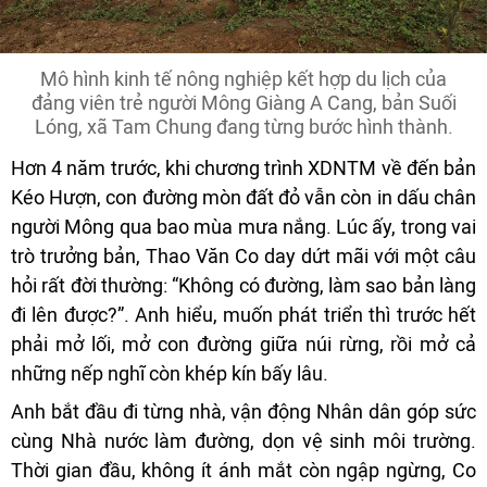
Mô hình kinh tế nông nghiệp kết hợp du lịch của
đảng viên trẻ người Mông Giàng A Cang, bản Suối
Lóng, xã Tam Chung đang từng bước hình thành.
Hơn 4 năm trước, khi chương trình XDNTM về đến bản
Kéo Hượn, con đường mòn đất đỏ vẫn còn in dấu chân
người Mông qua bao mùa mưa nắng. Lúc ấy, trong vai
trò trưởng bản, Thao Văn Co day dứt mãi với một câu
hỏi rất đời thường: “Không có đường, làm sao bản làng
đi lên được?”. Anh hiểu, muốn phát triển thì trước hết
phải mở lối, mở con đường giữa núi rừng, rồi mở cả
những nếp nghĩ còn khép kín bấy lâu.
Anh bắt đầu đi từng nhà, vận động Nhân dân góp sức
cùng Nhà nước làm đường, dọn vệ sinh môi trường.
Thời gian đầu, không ít ánh mắt còn ngập ngừng, Co