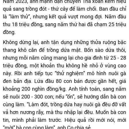
Năm 2023, anh mạnh dạn chuyển 1ha xoan kém hiệu
quả sang trồng đót - thứ cây để làm chổi. Ban đầu chỉ
là “làm thử”, nhưng kết quả vượt mong đợi. Năm đầu
thu 18 triệu đồng, sang năm thứ hai đã chạm 25 triệu
đồng.
Không dừng lại, anh tận dụng những thửa ruộng bậc
thang khô cằn để trồng dứa mật. Bốn sào dứa thôi,
nhưng mỗi năm cũng mang lại cho gia đình từ 25 - 28
triệu đồng, một khoản thu không hề nhỏ ở vùng cao
này. Rồi anh tiếp tục “thử nghiệm” mô hình nuôi gà
đen bản địa. Lứa đầu 80 con bán được gần hết, giá
khoảng 200 nghìn đồng/kg. Anh tính toán, sang năm
sẽ nuôi 200 - 300 con; nếu “ổn”, sẽ hướng dẫn bà con
cùng làm. “Làm đót, trồng dứa hay nuôi gà đều đỡ vất
vả hơn nương rẫy, mà thu nhập lại đều. Muốn bà con
tin, mình phải làm trước. Hiệu quả rồi mới nói, mới
“mời” bà con cùng làm”, anh Co chia sẻ.