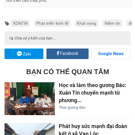
nơi triền cao mây phủ.
XDNTM
Phát triển kinh tế
Khát vọng
Niềm tin
đổi
Chia sẻ ý kiến của bạn ...
Facebook
Google News
Zalo
BẠN CÓ THỂ QUAN TÂM
Học và làm theo gương Bác:
Xuân Tín chuyển mạnh từ
phương...
Theo gương Bác
Phát huy sức mạnh đại đoàn
kết ở xã Vạn Lộc