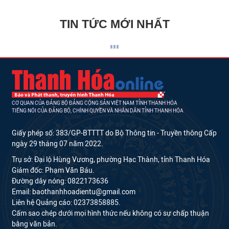
TIN TỨC MỚI NHẤT
CƠ QUAN CỦA ĐẢNG BỘ ĐẢNG CỘNG SẢN VIỆT NAM TỈNH THANH HÓA
TIẾNG NÓI CỦA ĐẢNG BỘ, CHÍNH QUYỀN VÀ NHÂN DÂN TỈNH THANH HÓA
Giấy phép số: 383/GP-BTTTT do Bộ Thông tin - Truyền thông Cấp
ngày 29 tháng 07 năm 2022.
Trụ sở: Đại lộ Hùng Vương, phường Hạc Thành, tỉnh Thanh Hóa
Giám đốc: Phạm Văn Báu.
Đường dây nóng: 0822173636
Email: baothanhhoadientu@gmail.com
Liên hệ Quảng cáo: 02373858885.
Cấm sao chép dưới mọi hình thức nếu không có sự chấp thuận
bằng văn bản.