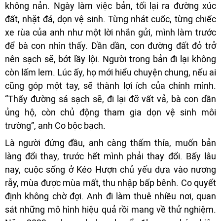
không nản. Ngày làm việc bản, tối lại ra đường xúc
đất, nhặt đá, dọn vệ sinh. Từng nhát cuốc, từng chiếc
xe rùa của anh như một lời nhắn gửi, mình làm trước
để bà con nhìn thấy. Dần dần, con đường đất đỏ trở
nên sạch sẽ, bớt lầy lội. Người trong bản đi lại không
còn lấm lem. Lúc ấy, họ mới hiểu chuyện chung, nếu ai
cũng góp một tay, sẽ thành lợi ích của chính mình.
“Thấy đường sá sạch sẽ, đi lại đỡ vất vả, bà con dần
ủng hộ, còn chủ động tham gia dọn vệ sinh môi
trường”, anh Co bộc bạch.
Là người đứng đầu, anh càng thấm thía, muốn bản
làng đổi thay, trước hết mình phải thay đổi. Bấy lâu
nay, cuộc sống ở Kéo Hượn chủ yếu dựa vào nương
rẫy, mùa được mùa mất, thu nhập bấp bênh. Co quyết
định không chờ đợi. Anh đi làm thuê nhiều nơi, quan
sát những mô hình hiệu quả rồi mang về thử nghiệm.