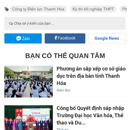
Công ty Điện lực Thanh Hóa
Kỳ thi tốt nghiệp THPT
Phụ
Chia sẻ ý kiến của bạn ...
Facebook
Google News
Zalo
BẠN CÓ THỂ QUAN TÂM
Phương án sắp xếp cơ sở giáo
dục trên địa bàn tỉnh Thanh
Hóa
Giáo dục
Công bố Quyết định sáp nhập
Trường Đại học Văn hóa, Thể
thao và Du...
Thời sự