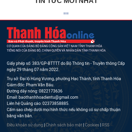
TIN TỨC MỚI NHẤT
CƠ QUAN CỦA ĐẢNG BỘ ĐẢNG CỘNG SẢN VIỆT NAM TỈNH THANH HÓA
TIẾNG NÓI CỦA ĐẢNG BỘ, CHÍNH QUYỀN VÀ NHÂN DÂN TỈNH THANH HÓA
Giấy phép số: 383/GP-BTTTT do Bộ Thông tin - Truyền thông Cấp
ngày 29 tháng 07 năm 2022.
Trụ sở: Đại lộ Hùng Vương, phường Hạc Thành, tỉnh Thanh Hóa
Giám đốc: Phạm Văn Báu.
Đường dây nóng: 0822173636
Email: baothanhhoadientu@gmail.com
Liên hệ Quảng cáo: 02373858885.
Cấm sao chép dưới mọi hình thức nếu không có sự chấp thuận
bằng văn bản.
Điều khoản sử dụng
|
Chính sách bảo mật
|
Cookies
|
RSS