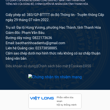
CƠ QUAN CỦA ĐẢNG BỘ ĐẢNG CỘNG SẢN VIỆT NAM TỈNH THANH HÓA
TIẾNG NÓI CỦA ĐẢNG BỘ, CHÍNH QUYỀN VÀ NHÂN DÂN TỈNH THANH HÓA
Giấy phép số: 383/GP-BTTTT do Bộ Thông tin - Truyền thông Cấp
ngày 29 tháng 07 năm 2022.
Trụ sở: Đại lộ Hùng Vương, phường Hạc Thành, tỉnh Thanh Hóa
Giám đốc: Phạm Văn Báu.
Đường dây nóng: 0822173636
Email: baothanhhoadientu@gmail.com
Liên hệ Quảng cáo: 02373858885.
Cấm sao chép dưới mọi hình thức nếu không có sự chấp thuận
bằng văn bản.
Điều khoản sử dụng
|
Chính sách bảo mật
|
Cookies
|
RSS
Phần mềm tòa
soạn
hội tụ thông minh