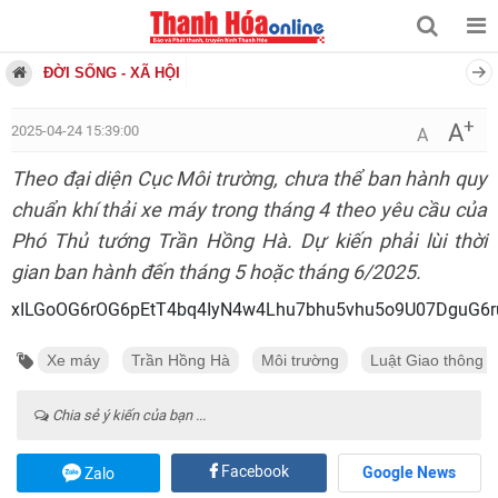
ĐỜI SỐNG - XÃ HỘI
+
A
2025-04-24 15:39:00
A
Theo đại diện Cục Môi trường, chưa thể ban hành quy
chuẩn khí thải xe máy trong tháng 4 theo yêu cầu của
Phó Thủ tướng Trần Hồng Hà. Dự kiến phải lùi thời
gian ban hành đến tháng 5 hoặc tháng 6/2025.
xILGoOG6rOG6pEtT4bq4IyN4w4Lhu7bhu5vhu
Xe máy
Trần Hồng Hà
Môi trường
Luật Giao thông 
Chia sẻ ý kiến của bạn ...
Facebook
Google News
Zalo