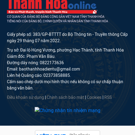
CƠ QUAN CỦA ĐẢNG BỘ ĐẢNG CỘNG SẢN VIỆT NAM TỈNH THANH HÓA
TIẾNG NÓI CỦA ĐẢNG BỘ, CHÍNH QUYỀN VÀ NHÂN DÂN TỈNH THANH HÓA
Giấy phép số: 383/GP-BTTTT do Bộ Thông tin - Truyền thông Cấp
ngày 29 tháng 07 năm 2022.
Trụ sở: Đại lộ Hùng Vương, phường Hạc Thành, tỉnh Thanh Hóa
Giám đốc: Phạm Văn Báu.
Đường dây nóng: 0822173636
Email: baothanhhoadientu@gmail.com
Liên hệ Quảng cáo: 02373858885.
Cấm sao chép dưới mọi hình thức nếu không có sự chấp thuận
bằng văn bản.
Điều khoản sử dụng
|
Chính sách bảo mật
|
Cookies
|
RSS
Phần mềm tòa