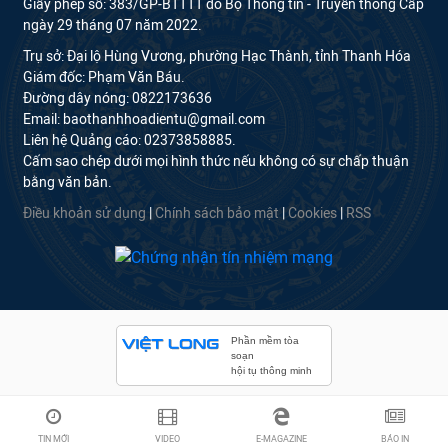
Giấy phép số: 383/GP-BTTTT do Bộ Thông tin - Truyền thông Cấp
ngày 29 tháng 07 năm 2022.
Trụ sở: Đại lộ Hùng Vương, phường Hạc Thành, tỉnh Thanh Hóa
Giám đốc: Phạm Văn Báu.
Đường dây nóng: 0822173636
Email: baothanhhoadientu@gmail.com
Liên hệ Quảng cáo: 02373858885.
Cấm sao chép dưới mọi hình thức nếu không có sự chấp thuận
bằng văn bản.
Điều khoản sử dụng
|
Chính sách bảo mật
|
Cookies
|
RSS
Phần mềm tòa
soạn
hội tụ thông minh
TIN MỚI
VIDEO
E-MAGAZINE
BÁO IN