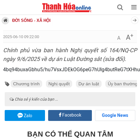
ĐỜI SỐNG - XÃ HỘI
+
A
2025-06-10 09:22:00
A
Chính phủ vừa ban hành Nghị quyết số 164/NQ-CP
ngày 9/6/2025 về dự án Luật Đường sắt (sửa đổi).
4bq94buxaGbhu5/hu7VsxJDEkOG6peG7hUIg4butReG7tXH
Chương trình
Nghị quyết
Dự án luật
Ủy ban thường 
Chia sẻ ý kiến của bạn ...
Facebook
Google News
Zalo
BẠN CÓ THỂ QUAN TÂM