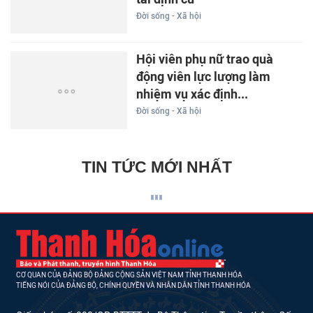
Đời sống - Xã hội
Hội viên phụ nữ trao quà
động viên lực lượng làm
nhiệm vụ xác định...
Đời sống - Xã hội
TIN TỨC MỚI NHẤT
CƠ QUAN CỦA ĐẢNG BỘ ĐẢNG CỘNG SẢN VIỆT NAM TỈNH THANH HÓA
TIẾNG NÓI CỦA ĐẢNG BỘ, CHÍNH QUYỀN VÀ NHÂN DÂN TỈNH THANH HÓA