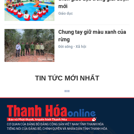
mới
Giáo dục
Chung tay giữ màu xanh của
rừng
Đời sống - Xã hội
TIN TỨC MỚI NHẤT
CƠ QUAN CỦA ĐẢNG BỘ ĐẢNG CỘNG SẢN VIỆT NAM TỈNH THANH HÓA
TIẾNG NÓI CỦA ĐẢNG BỘ, CHÍNH QUYỀN VÀ NHÂN DÂN TỈNH THANH HÓA