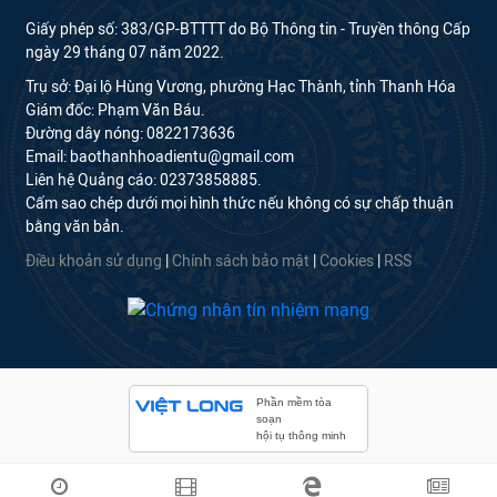
Giấy phép số: 383/GP-BTTTT do Bộ Thông tin - Truyền thông Cấp
ngày 29 tháng 07 năm 2022.
Trụ sở: Đại lộ Hùng Vương, phường Hạc Thành, tỉnh Thanh Hóa
Giám đốc: Phạm Văn Báu.
Đường dây nóng: 0822173636
Email: baothanhhoadientu@gmail.com
Liên hệ Quảng cáo: 02373858885.
Cấm sao chép dưới mọi hình thức nếu không có sự chấp thuận
bằng văn bản.
Điều khoản sử dụng
|
Chính sách bảo mật
|
Cookies
|
RSS
Phần mềm tòa
soạn
hội tụ thông minh