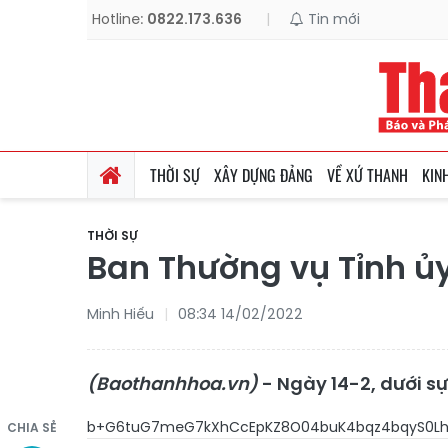
Hotline:
0822.173.636
|
Tin mới
THỜI SỰ
XÂY DỰNG ĐẢNG
VỀ XỨ THANH
KIN
THỜI SỰ
Ban Thường vụ Tỉnh ủy
Minh Hiếu
08:34 14/02/2022
(Baothanhhoa.vn)
- Ngày 14-2, dưới sự
b+G6tuG7meG7
CHIA SẺ