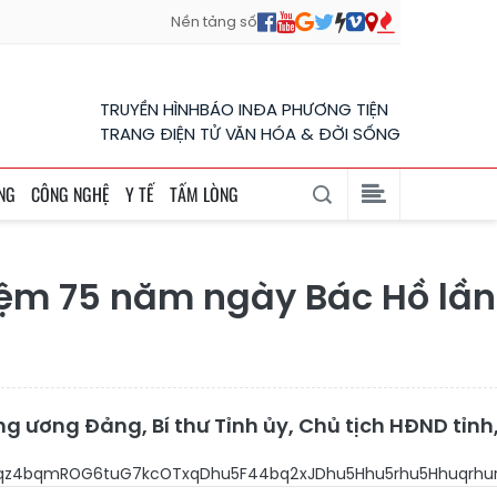
Nền tảng số
TRUYỀN HÌNH
BÁO IN
ĐA PHƯƠNG TIỆN
TRANG ĐIỆN TỬ VĂN HÓA & ĐỜI SỐNG
NG
CÔNG NGHỆ
Y TẾ
TẤM LÒNG
niệm 75 năm ngày Bác Hồ lầ
ung ương Đảng, Bí thư Tỉnh ủy, Chủ tịch HĐND tỉ
K4bqz4bqyS0Lhu7P