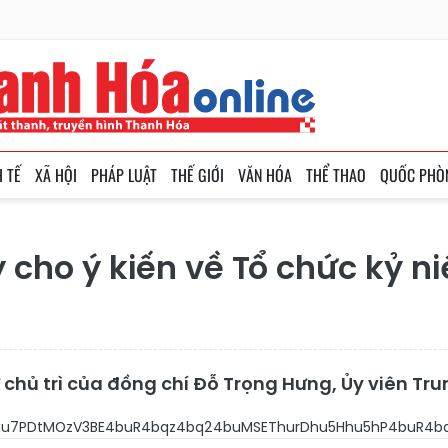
H TẾ
XÃ HỘI
PHÁP LUẬT
THẾ GIỚI
VĂN HÓA
THỂ THAO
QUỐC PHÒ
 cho ý kiến về Tổ chức kỷ 
 chủ trì của đồng chí Đỗ Trọng Hưng, Ủy viên Tr
kXhCcEpKZ8O04bu