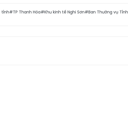
 tỉnh
#TP Thanh Hóa
#Khu kinh tế Nghi Sơn
#Ban Thường vụ Tỉnh