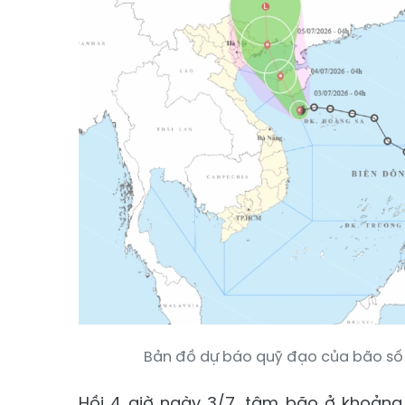
Bản đồ dự báo quỹ đạo của bão số 
Hồi 4 giờ ngày 3/7, tâm bão ở khoảng 1