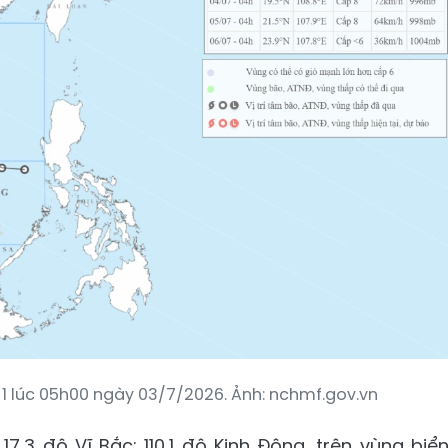
1 lúc 05h00 ngày 03/7/2026. Ảnh: nchmf.gov.vn
7,3 độ Vĩ Bắc; 110,1 độ Kinh Đông, trên vùng biể