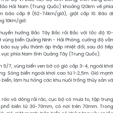
đảo Hải Nam (Trung Quốc) khoảng 120km về phí
 bão cấp 8 (62-74km/giờ), giật cấp 10. Bão d
ng 10km/giờ.
chuyển hướng Bắc Tây Bắc rồi Bắc với tốc độ 10
ở vùng biển Quảng Ninh - Hải Phòng, cường độ vẫ
, bão suy yếu thành áp thấp nhiệt đới, sau đó tiế
u vực phía Nam tỉnh Quảng Tây (Trung Quốc).
n 5/7, vùng biển ven bờ có gió cấp 3-4, ngoài khơ
ộng. Sóng biển ngoài khơi cao từ 1-2,5m. Gió mạn
è biển, làm hư hỏng các khu nuôi trồng thủy sản v
 rào và dông rải rác, cục bộ có mưa to, tập trun
phổ biến từ 30-70mm, có nơi trên 70mm. Tron