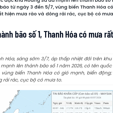
Bắc đặc khu Hoàng Sa đã mạnh lên thành bão số 
báo từ ngày 3 đến 5/7, vùng biển Thanh Hóa c
uất hiện mưa rào và dông rải rác, cục bộ có mư
hành bão số 1, Thanh Hóa có mưa rấ
h Hóa, sáng sớm 3/7, áp thấp nhiệt đới trên khu
 mạnh lên thành bão số 1 năm 2026, có tên quốc
, vùng biển Thanh Hóa có gió mạnh, biển động;
g rải rác, cục bộ có mưa to.