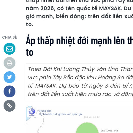
thấp nhiệt đới trên khu vực phía Tây 
năm 2026, có tên quốc tế MAYSAK. Dự 
gió mạnh, biển động; trên đất liền x
to.
Áp thấp nhiệt đới mạnh lên t
CHIA SẺ
to
Theo Đài Khí tượng Thủy văn tỉnh Than
vực phía Tây Bắc đặc khu Hoàng Sa đã
tế MAYSAK. Dự báo từ ngày 3 đến 5/7
trên đất liền xuất hiện mưa rào và dôn