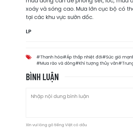
mưa dông cần đề phòng sét, lốc, mưa đá
xoáy và sóng cao. Mưa lớn cục bộ có thể
tại các khu vực sườn dốc.
LP
#Thanh hóa
#Áp thấp nhiệt đới
#Sức gió mạn
#Mưa rào và dông
#Khí tượng thủy văn
#Trun
BÌNH LUẬN
Xin vui lòng gõ tiếng Việt có dấu