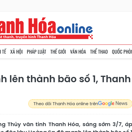
H TẾ
XÃ HỘI
PHÁP LUẬT
THẾ GIỚI
VĂN HÓA
THỂ THAO
QUỐC PHÒ
h lên thành bão số 1, Thanh
Theo dõi Thanh Hóa online trên
ng Thủy văn tỉnh Thanh Hóa, sáng sớm 3/7, á