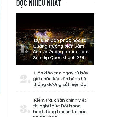
ĐỌC NHIỀU NHẤT
Dự kiến bắn pháo hoa tại
Quảng trường biển Sầm
Sơn và Quảng trường Lam
Sơn dịp Quốc khánh 2/9
Cần đào tạo ngay từ bây
giờ nhân lực vận hành hệ
thống đường sắt hiện đại
Kiểm tra, chấn chỉnh việc
thi nghi thức Đội trong
hoạt động trại hè tại các
n