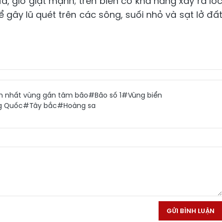
, gió giật mạnh; trên biển có khả năng xảy ra lố
 gây lũ quét trên các sông, suối nhỏ và sạt lở đấ
h nhất vùng gần tâm bão
#Bão số 1
#Vùng biển
g Quốc
#Tây bắc
#Hoàng sa
GỬI BÌNH LUẬN