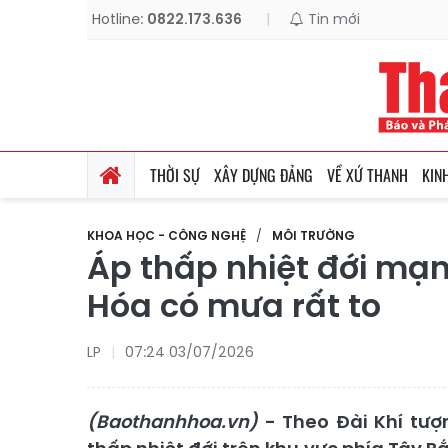
Hotline:
0822.173.636
|
Tin mới
THỜI SỰ
XÂY DỰNG ĐẢNG
VỀ XỨ THANH
KIN
KHOA HỌC - CÔNG NGHỆ
MÔI TRƯỜNG
Áp thấp nhiệt đới mạn
Hóa có mưa rất to
LP
07:24 03/07/2026
(Baothanhhoa.vn)
- Theo Đài Khí tượ