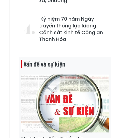
xã, phường
a
i
Kỷ niệm 70 năm Ngày
truyền thống lực lượng
Cảnh sát kinh tế Công an
Thanh Hóa
-
n
p
Vấn đề và sự kiện
i
h
à
g
g