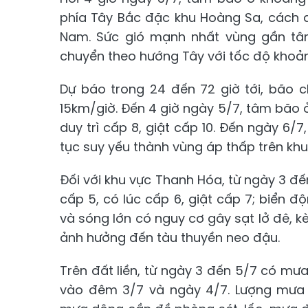
phía Tây Bắc đặc khu Hoàng Sa, cách 
Nam. Sức gió mạnh nhất vùng gần tâm
chuyển theo hướng Tây với tốc độ khoả
Dự báo trong 24 đến 72 giờ tới, bão 
15km/giờ. Đến 4 giờ ngày 5/7, tâm bão 
duy trì cấp 8, giật cấp 10. Đến ngày 6/7
tục suy yếu thành vùng áp thấp trên kh
Đối với khu vực Thanh Hóa, từ ngày 3 đế
cấp 5, có lúc cấp 6, giật cấp 7; biển đ
và sóng lớn có nguy cơ gây sạt lở đê, k
ảnh hưởng đến tàu thuyền neo đậu.
Trên đất liền, từ ngày 3 đến 5/7 có mưa
vào đêm 3/7 và ngày 4/7. Lượng mưa 