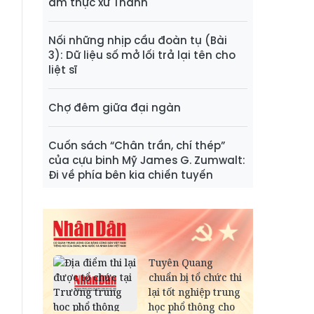
ẩm thực xứ Thanh
Nối những nhịp cầu đoàn tụ (Bài
3): Dữ liệu số mở lối trả lại tên cho
liệt sĩ
Chợ đêm giữa đại ngàn
Cuốn sách “Chân trần, chí thép”
của cựu binh Mỹ James G. Zumwalt:
Đi về phía bên kia chiến tuyến