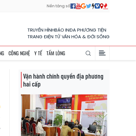
Nền tảng số
TRUYỀN HÌNH
BÁO IN
ĐA PHƯƠNG TIỆN
TRANG ĐIỆN TỬ VĂN HÓA & ĐỜI SỐNG
NG
CÔNG NGHỆ
Y TẾ
TẤM LÒNG
Vận hành chính quyền địa phương
hai cấp
p