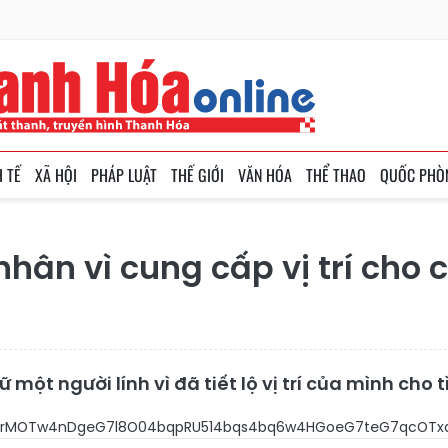
H TẾ
XÃ HỘI
PHÁP LUẬT
THẾ GIỚI
VĂN HÓA
THỂ THAO
QUỐC PHÒ
nhân vì cung cấp vị trí ch
ữ một người lính vì đã tiết lộ vị trí của mình ch
rMOTw4nDgeG7l8O04bqpRU514bqs4bq6w4HGoeG7teG7qcOTxq