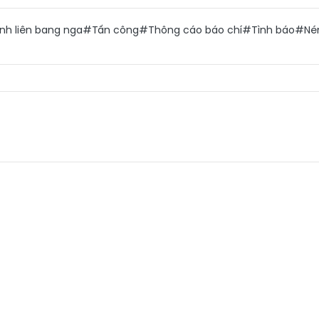
nh liên bang nga
#Tấn công
#Thông cáo báo chí
#Tình báo
#Né