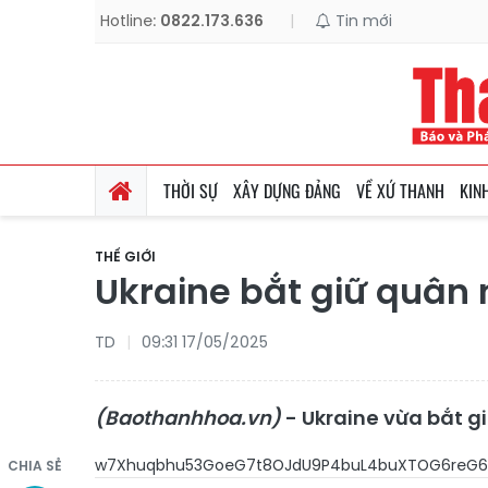
Hotline:
0822.173.636
|
Tin mới
THỜI SỰ
XÂY DỰNG ĐẢNG
VỀ XỨ THANH
KIN
THẾ GIỚI
Ukraine bắt giữ quân 
TD
09:31 17/05/2025
(Baothanhhoa.vn)
- Ukraine vừa bắt gi
w7Xhuqbhu53GoeG7t8OJdU9P4buL4buXTOG6reG6
CHIA SẺ