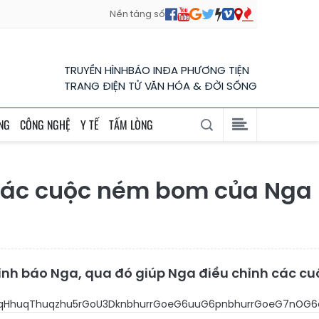
Nền tảng số
TRUYỀN HÌNH
BÁO IN
ĐA PHƯƠNG TIỆN
TRANG ĐIỆN TỬ VĂN HÓA & ĐỜI SỐNG
NG
CÔNG NGHỆ
Y TẾ
TẤM LÒNG
o các cuộc ném bom của Nga
o tình báo Nga, qua đó giúp Nga điều chỉnh các c
HhuqThuqzhu5rGoU3DknbhurrGoeG6uuG6pnbhurrGoeG7nOG6q