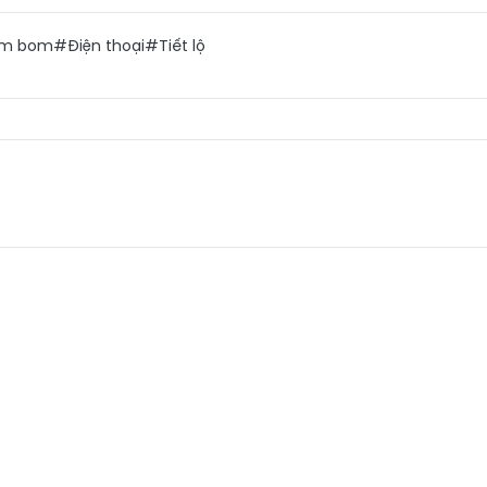
m bom
#Điện thoại
#Tiết lộ