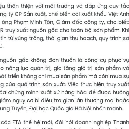
u thân thiện với môi trường và đáp ứng quy tắ
g ty CP Sản xuất, chế biến cói xuất khẩu Việt An
eo ông Phạm Minh Tôn, Giám đốc công ty, cho biết
R truy xuất nguồn gốc cho toàn bộ sản phẩm. Kh
n từ vùng trồng, thời gian thu hoạch, quy trình s
ủ.
ất nguồn gốc không đơn thuần là công cụ phục v
 năng lực quản trị, gia tăng giá trị sản phẩm v
phát triển không chỉ mua sản phẩm mà còn mua s
 của quá trình sản xuất. Việc thực hiện truy xuấ
óa chứng minh xuất xứ hàng hóa để được hưởn
giảm nguy cơ bị điều tra gian lận thương mại hoặ
 Trung Tuyến, Đại học Quốc gia Hà Nội nhấn mạnh.
ác FTA thế hệ mới, đòi hỏi doanh nghiệp Than