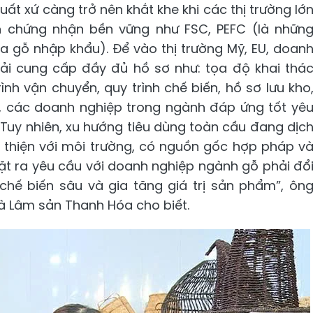
ất xứ càng trở nên khắt khe khi các thị trường lớ
h chứng nhận bền vững như FSC, PEFC (là nhữn
a gỗ nhập khẩu). Để vào thị trường Mỹ, EU, doan
i cung cấp đầy đủ hồ sơ như: tọa độ khai thá
ình vận chuyển, quy trình chế biến, hồ sơ lưu kho
n, các doanh nghiệp trong ngành đáp ứng tốt yê
 Tuy nhiên, xu hướng tiêu dùng toàn cầu đang dịc
hiện với môi trường, có nguồn gốc hợp pháp v
ặt ra yêu cầu với doanh nghiệp ngành gỗ phải đổ
chế biến sâu và gia tăng giá trị sản phẩm”, ôn
à Lâm sản Thanh Hóa cho biết.