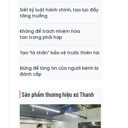
Siết kỷ luật hành chính, tạo lực đẩy
h
tăng trưởng
:
ế
Không để trách nhiệm hòa
a
tan trong phối hợp
ị
ệ
Tạo “lá chắn” bảo vệ trước thiên tai
p
Đừng để lòng tin của người bệnh bị
đánh cắp
Sản phẩm thương hiệu xứ Thanh
8
ã
g