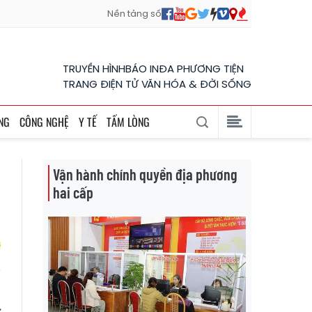
Nền tảng số
TRUYỀN HÌNH
BÁO IN
ĐA PHƯƠNG TIỆN
TRANG ĐIỆN TỬ VĂN HÓA & ĐỜI SỐNG
NG
CÔNG NGHỆ
Y TẾ
TẤM LÒNG
Vận hành chính quyền địa phương
hai cấp
t