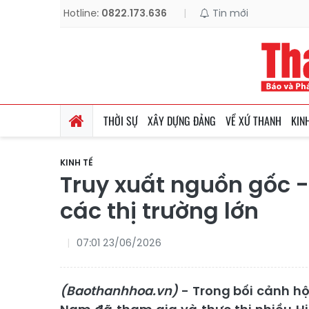
Hotline:
0822.173.636
|
Tin mới
THỜI SỰ
XÂY DỰNG ĐẢNG
VỀ XỨ THANH
KIN
KINH TẾ
Truy xuất nguồn gốc 
các thị trường lớn
07:01 23/06/2026
(Baothanhhoa.vn)
- Trong bối cảnh hộ