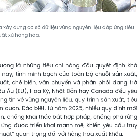
xây dựng cơ sở dữ liệu vùng nguyên liệu đáp ứng tiêu
uất xứ hàng hóa.
lượng là những tiêu chí hàng đầu quyết định kh
 nay, tính minh bạch của toàn bộ chuỗi sản xuất
uất, chế biến, vận chuyển và phân phối đang tr
châu Âu (EU), Hoa Kỳ, Nhật Bản hay Canada đều yê
tin về vùng nguyên liệu, quy trình sản xuất, tiê
n quan. Đặc biệt, từ năm 2025, nhiều quy định mớ
bon, chống khai thác bất hợp pháp, chống phá rừn
 ứng được triển khai mạnh mẽ, khiến yêu cầu tru
huật” quan trọng đối với hàng hóa xuất khẩu.