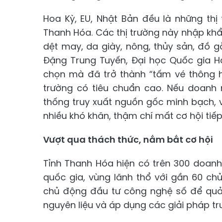
Hoa Kỳ, EU, Nhật Bản đều là những thị
Thanh Hóa. Các thị trường này nhập khẩ
dệt may, da giày, nông, thủy sản, đồ g
Đặng Trung Tuyến, Đại học Quốc gia H
chọn mà đã trở thành “tấm vé thông h
trường có tiêu chuẩn cao. Nếu doanh
thống truy xuất nguồn gốc minh bạch, 
nhiều khó khăn, thậm chí mất cơ hội tiếp
Vượt qua thách thức, nắm bắt cơ hội
Tỉnh Thanh Hóa hiện có trên 300 doan
quốc gia, vùng lãnh thổ với gần 60 ch
chủ động đầu tư công nghệ số để quản
nguyên liệu và áp dụng các giải pháp tr