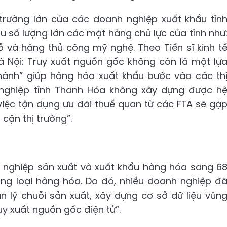
 trường lớn của các doanh nghiệp xuất khẩu tỉn
u số lượng lớn các mặt hàng chủ lực của tỉnh như
ỗ và hàng thủ công mỹ nghệ. Theo Tiến sĩ kinh t
à Nội: Truy xuất nguồn gốc không còn là một lự
ành” giúp hàng hóa xuất khẩu bước vào các th
 nghiệp tỉnh Thanh Hóa không xây dựng được h
việc tận dụng ưu đãi thuế quan từ các FTA sẽ gặ
 cận thị trường”.
h nghiệp sản xuất và xuất khẩu hàng hóa sang 6
ủng loại hàng hóa. Do đó, nhiều doanh nghiệp đ
 lý chuỗi sản xuất, xây dựng cơ sở dữ liệu vùn
uy xuất nguồn gốc điện tử”.