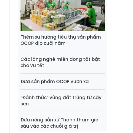
n
g
h
c
,
Thêm xu hướng tiêu thụ sản phẩm
OCOP dịp cuối năm
u
h
Các làng nghề miến dong tất bật
à
cho vụ tết
i
g
Đưa sản phẩm OCOP vươn xa
“Đánh thức” vùng đất trũng từ cây
sen
Đưa nông sản xứ Thanh tham gia
sâu vào các chuỗi giá trị