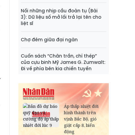
c
Nối những nhịp cầu đoàn tụ (Bài
h
3): Dữ liệu số mở lối trả lại tên cho
:
liệt sĩ
i
ơ
Chợ đêm giữa đại ngàn
Cuốn sách “Chân trần, chí thép”
ụ
của cựu binh Mỹ James G. Zumwalt:
Đi về phía bên kia chiến tuyến
à
ự
t
g
c
h