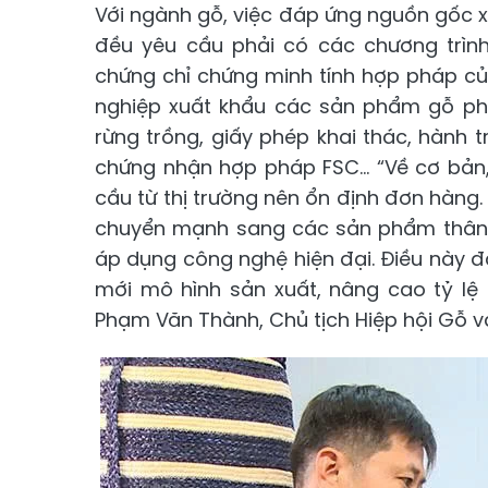
Với ngành gỗ, việc đáp ứng nguồn gốc xu
đều yêu cầu phải có các chương trìn
chứng chỉ chứng minh tính hợp pháp củ
nghiệp xuất khẩu các sản phẩm gỗ phả
rừng trồng, giấy phép khai thác, hành tr
chứng nhận hợp pháp FSC... “Về cơ bả
cầu từ thị trường nên ổn định đơn hàng.
chuyển mạnh sang các sản phẩm thân t
áp dụng công nghệ hiện đại. Điều này đ
mới mô hình sản xuất, nâng cao tỷ lệ 
Phạm Văn Thành, Chủ tịch Hiệp hội Gỗ v