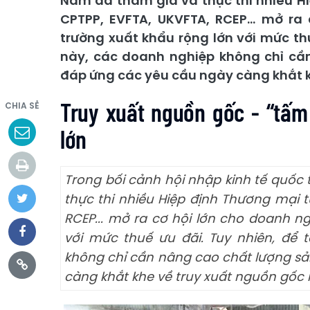
Nam đã tham gia và thực thi nhiều Hi
CPTPP, EVFTA, UKVFTA, RCEP... mở ra
trường xuất khẩu rộng lớn với mức th
này, các doanh nghiệp không chỉ c
đáp ứng các yêu cầu ngày càng khắt k
Truy xuất nguồn gốc - “tấm
CHIA SẺ
lớn
Trong bối cảnh hội nhập kinh tế quốc
thực thi nhiều Hiệp định Thương mại t
RCEP... mở ra cơ hội lớn cho doanh ng
với mức thuế ưu đãi. Tuy nhiên, để 
không chỉ cần nâng cao chất lượng s
càng khắt khe về truy xuất nguồn gốc