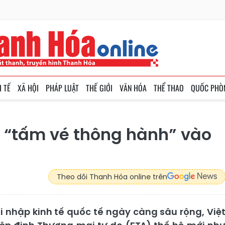
H TẾ
XÃ HỘI
PHÁP LUẬT
THẾ GIỚI
VĂN HÓA
THỂ THAO
QUỐC PHÒ
- “tấm vé thông hành” vào
Theo dõi Thanh Hóa online trên
i nhập kinh tế quốc tế ngày càng sâu rộng, Việ