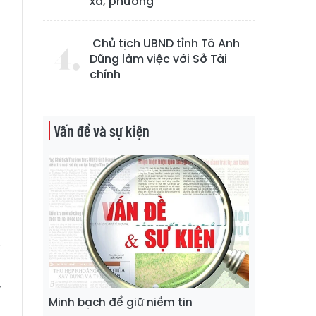
xã, phường
Chủ tịch UBND tỉnh Tô Anh
Dũng làm việc với Sở Tài
chính
Vấn đề và sự kiện
ả
,
ở
u
u
i
g
y
Minh bạch để giữ niềm tin