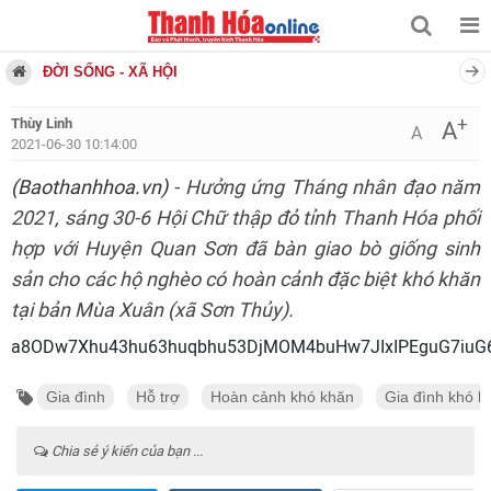
ĐỜI SỐNG - XÃ HỘI
+
Thùy Linh
A
A
2021-06-30 10:14:00
(Baothanhhoa.vn)
- Hưởng ứng Tháng nhân đạo năm
2021, sáng 30-6 Hội Chữ thập đỏ tỉnh Thanh Hóa phối
hợp với Huyện Quan Sơn đã bàn giao bò giống sinh
sản cho các hộ nghèo có hoàn cảnh đặc biệt khó khăn
tại bản Mùa Xuân (xã Sơn Thủy).
a8ODw7Xhu43hu63huqbhu53DjMOM4buHw7JIxIPEguG7iuG6
Gia đình
Hỗ trợ
Hoàn cảnh khó khăn
Gia đình khó k
Chia sẻ ý kiến của bạn ...