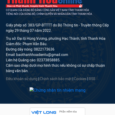
CƠ QUAN CỦA ĐẢNG BỘ ĐẢNG CỘNG SẢN VIỆT NAM TỈNH THANH HÓA
TIẾNG NÓI CỦA ĐẢNG BỘ, CHÍNH QUYỀN VÀ NHÂN DÂN TỈNH THANH HÓA
Giấy phép số: 383/GP-BTTTT do Bộ Thông tin - Truyền thông Cấp
ngày 29 tháng 07 năm 2022.
Trụ sở: Đại lộ Hùng Vương, phường Hạc Thành, tỉnh Thanh Hóa
Giám đốc: Phạm Văn Báu.
Đường dây nóng: 0822173636
Email: baothanhhoadientu@gmail.com
Liên hệ Quảng cáo: 02373858885.
Cấm sao chép dưới mọi hình thức nếu không có sự chấp thuận
bằng văn bản.
Điều khoản sử dụng
|
Chính sách bảo mật
|
Cookies
|
RSS
Phần mềm tòa