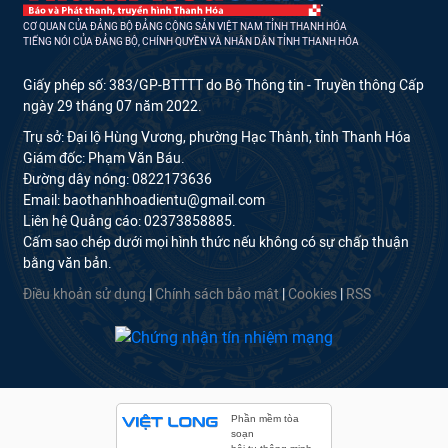
CƠ QUAN CỦA ĐẢNG BỘ ĐẢNG CỘNG SẢN VIỆT NAM TỈNH THANH HÓA
TIẾNG NÓI CỦA ĐẢNG BỘ, CHÍNH QUYỀN VÀ NHÂN DÂN TỈNH THANH HÓA
Giấy phép số: 383/GP-BTTTT do Bộ Thông tin - Truyền thông Cấp
ngày 29 tháng 07 năm 2022.
Trụ sở: Đại lộ Hùng Vương, phường Hạc Thành, tỉnh Thanh Hóa
Giám đốc: Phạm Văn Báu.
Đường dây nóng: 0822173636
Email: baothanhhoadientu@gmail.com
Liên hệ Quảng cáo: 02373858885.
Cấm sao chép dưới mọi hình thức nếu không có sự chấp thuận
bằng văn bản.
Điều khoản sử dụng
|
Chính sách bảo mật
|
Cookies
|
RSS
Phần mềm tòa
soạn