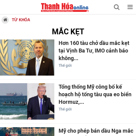
TỪ KHÓA
MẮC KẸT
Hơn 160 tàu chở dầu mắc kẹt
tại Vịnh Ba Tư, IMO cảnh báo
không...
Thế giới
Tổng thống Mỹ công bố kế
hoạch hộ tống tàu qua eo biển
Hormuz,...
Thế giới
Mỹ cho phép bán dầu Nga mắc