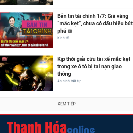
Bản tin tài chính 1/7: Giá vàng
“mắc kẹt”, chưa có dấu hiệu bứt
phá
Kinh tế
Kịp thời giải cứu tài xế mắc kẹt
trong xe ô tô bị tai nạn giao
thông
An ninh trật tự
XEM TIẾP