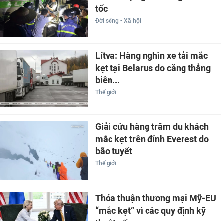
tốc
Đời sống - Xã hội
Lítva: Hàng nghìn xe tải mắc
kẹt tại Belarus do căng thẳng
biên...
Thế giới
Giải cứu hàng trăm du khách
mắc kẹt trên đỉnh Everest do
bão tuyết
Thế giới
Thỏa thuận thương mại Mỹ-EU
“mắc kẹt” vì các quy định kỹ