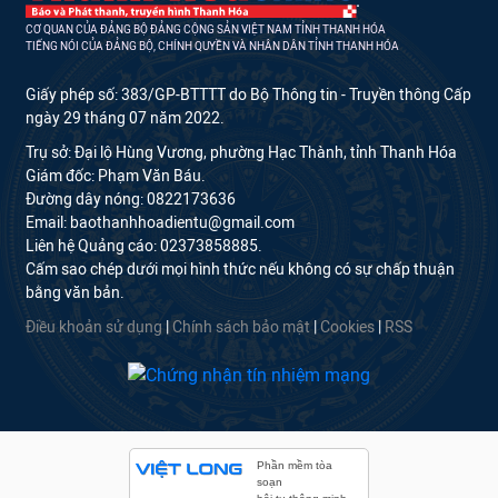
CƠ QUAN CỦA ĐẢNG BỘ ĐẢNG CỘNG SẢN VIỆT NAM TỈNH THANH HÓA
TIẾNG NÓI CỦA ĐẢNG BỘ, CHÍNH QUYỀN VÀ NHÂN DÂN TỈNH THANH HÓA
Giấy phép số: 383/GP-BTTTT do Bộ Thông tin - Truyền thông Cấp
ngày 29 tháng 07 năm 2022.
Trụ sở: Đại lộ Hùng Vương, phường Hạc Thành, tỉnh Thanh Hóa
Giám đốc: Phạm Văn Báu.
Đường dây nóng: 0822173636
Email: baothanhhoadientu@gmail.com
Liên hệ Quảng cáo: 02373858885.
Cấm sao chép dưới mọi hình thức nếu không có sự chấp thuận
bằng văn bản.
Điều khoản sử dụng
|
Chính sách bảo mật
|
Cookies
|
RSS
Phần mềm tòa
soạn