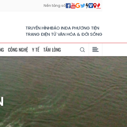
Nền tảng số
TRUYỀN HÌNH
BÁO IN
ĐA PHƯƠNG TIỆN
TRANG ĐIỆN TỬ VĂN HÓA & ĐỜI SỐNG
NG
CÔNG NGHỆ
Y TẾ
TẤM LÒNG
N