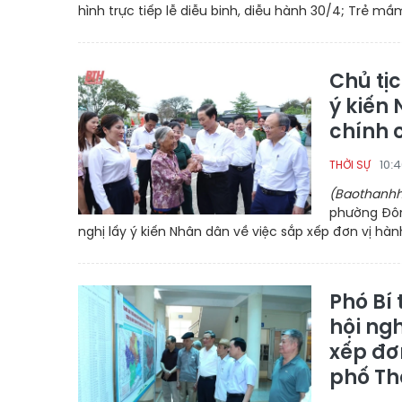
hình trực tiếp lễ diễu binh, diễu hành 30/4; Trẻ mầm
Chủ tịc
ý kiến
chính 
10:
THỜI SỰ
(Baothanhh
phường Đôn
nghị lấy ý kiến Nhân dân về việc sắp xếp đơn vị hà
Phó Bí
hội ng
xếp đơ
phố Th