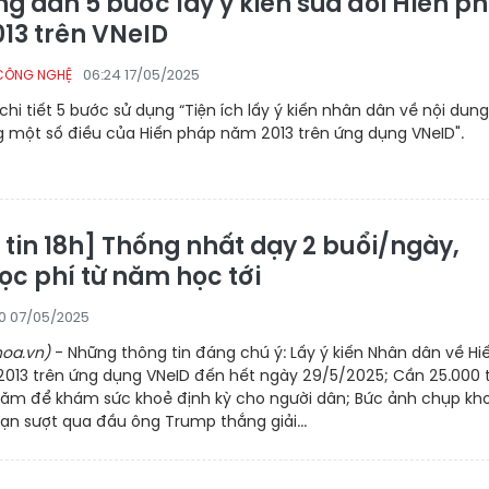
g dẫn 5 bước lấy ý kiến sửa đổi Hiến p
13 trên VNeID
06:24 17/05/2025
CÔNG NGHỆ
hi tiết 5 bước sử dụng “Tiện ích lấy ý kiến nhân dân về nội dun
g một số điều của Hiến pháp năm 2013 trên ứng dụng VNeID".
 tin 18h] Thống nhất dạy 2 buổi/ngày,
ọc phí từ năm học tới
00 07/05/2025
oa.vn)
- Những thông tin đáng chú ý: Lấy ý kiến Nhân dân về Hi
013 trên ứng dụng VNeID đến hết ngày 29/5/2025; Cần 25.000 
ăm để khám sức khoẻ định kỳ cho người dân; Bức ảnh chụp kh
ạn sượt qua đầu ông Trump thắng giải...