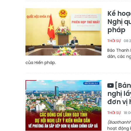
Kế hoạ
Nghị q
pháp
08:
THỜI SỰ
Báo Thanh H
dân, các ng
của Hiến pháp.
[Bản
nghị l
đơn vị
18:
THỜI SỰ
(Baothanhh
hoạt động 