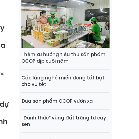
ấy
óa
Thêm xu hướng tiêu thụ sản phẩm
OCOP dịp cuối năm
hội
Các làng nghề miến dong tất bật
cho vụ tết
Đưa sản phẩm OCOP vươn xa
 dự
“Đánh thức” vùng đất trũng từ cây
ành
sen