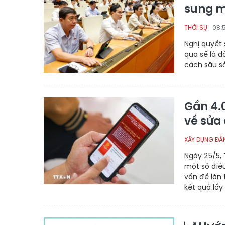
sung m
08:
THỜI SỰ
Nghị quyết
qua sẽ là d
cách sâu s
Gần 4.0
về sửa
XÂY DỰNG ĐẢ
Ngày 25/5, 
một số điề
vấn đề lớn
kết quả lấy