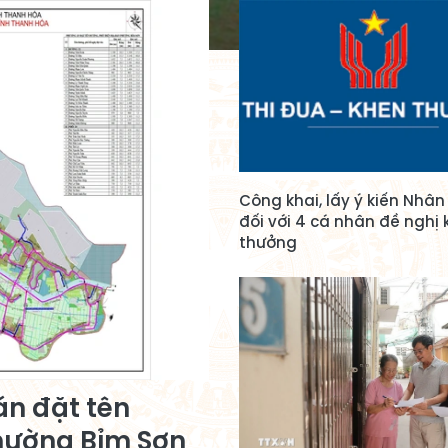
Công khai, lấy ý kiến Nhâ
đối với 4 cá nhân đề nghị
thưởng
án đặt tên
hường Bỉm Sơn