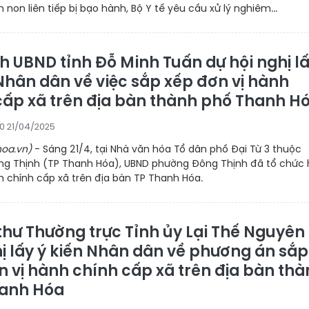
 non liên tiếp bị bạo hành, Bộ Y tế yêu cầu xử lý nghiêm...
h UBND tỉnh Đỗ Minh Tuấn dự hội nghị l
 Nhân dân về việc sắp xếp đơn vị hành
cấp xã trên địa bàn thành phố Thanh H
40 21/04/2025
oa.vn)
- Sáng 21/4, tại Nhà văn hóa Tổ dân phố Đại Từ 3 thuộc
g Thịnh (TP Thanh Hóa), UBND phường Đông Thịnh đã tổ chức 
nh chính cấp xã trên địa bàn TP Thanh Hóa.
 thư Thường trực Tỉnh ủy Lại Thế Nguyên
hị lấy ý kiến Nhân dân về phương án sắp
n vị hành chính cấp xã trên địa bàn th
anh Hóa