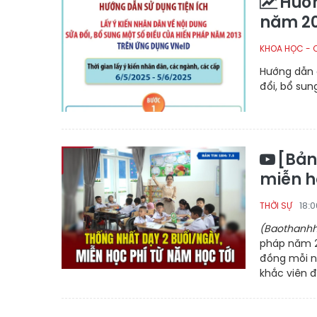
Hướn
năm 20
KHOA HỌC - 
Hướng dẫn c
đổi, bổ sun
[Bản
miễn h
18:
THỜI SỰ
(Baothanhh
pháp năm 2
đồng mỗi n
khắc viên đ