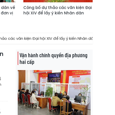
n dân về
Công bố dự thảo các văn kiện Đại
 đơn vị
hội XIV để lấy ý kiến Nhân dân
ện Đại hội XIV để lấy ý kiến Nhân dân
★
Phường Tĩnh Gia
ân
Vận hành chính quyền địa phương
hai cấp
ổ
n
ổ