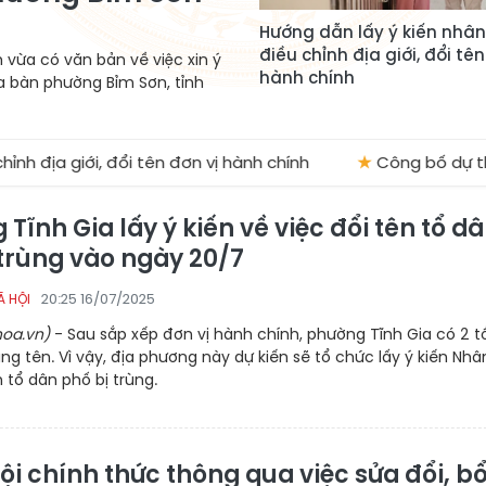
Hướng dẫn lấy ý kiến nhâ
điều chỉnh địa giới, đổi tên
 vừa có văn bản về việc xin ý
hành chính
a bàn phường Bỉm Sơn, tỉnh
 đổi tên đơn vị hành chính
★
Công bố dự thảo các văn ki
Tĩnh Gia lấy ý kiến về việc đổi tên tổ d
 trùng vào ngày 20/7
20:25 16/07/2025
Ã HỘI
oa.vn)
- Sau sắp xếp đơn vị hành chính, phường Tĩnh Gia có 2 t
ng tên. Vì vậy, địa phương này dự kiến sẽ tổ chức lấy ý kiến Nhâ
n tổ dân phố bị trùng.
i chính thức thông qua việc sửa đổi, b