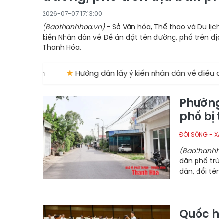
2026-07-07 17:13:00
(Baothanhhoa.vn)
- Sở Văn hóa, Thể thao và Du lịch
kiến Nhân dân về Đề án đặt tên đường, phố trên đị
Thanh Hóa.
★
Hướng dẫn lấy ý kiến nhân dân về điều chỉnh địa giới,
Phường 
phố bị
ĐỜI SỐNG - X
(Baothanhh
dân phố trù
dân, đổi tê
Quốc hộ