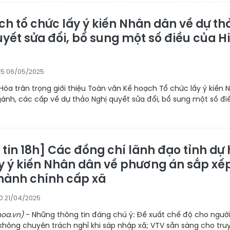
ch tổ chức lấy ý kiến Nhân dân về dự th
uyết sửa đổi, bổ sung một số điều của H
25 06/05/2025
óa trân trọng giới thiệu Toàn văn Kế hoạch Tổ chức lấy ý kiến 
ành, các cấp về dự thảo Nghị quyết sửa đổi, bổ sung một số đi
 tin 18h] Các đồng chí lãnh đạo tỉnh dự 
ấy ý kiến Nhân dân về phương án sắp xế
 hành chính cấp xã
00 21/04/2025
oa.vn)
- Những thông tin đáng chú ý: Đề xuất chế độ cho ngườ
không chuyên trách nghỉ khi sáp nhập xã; VTV sẵn sàng cho tru