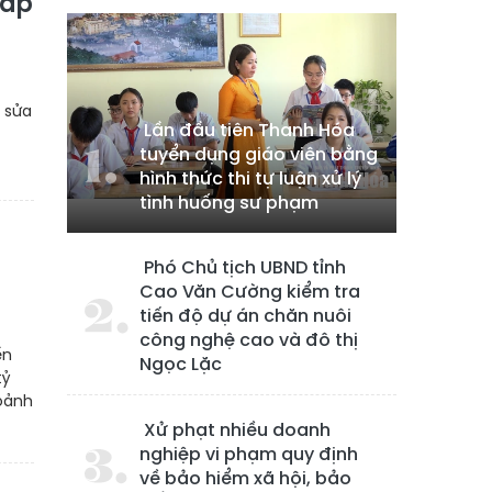
háp
g sửa
Lần đầu tiên Thanh Hóa
tuyển dụng giáo viên bằng
hình thức thi tự luận xử lý
tình huống sư phạm
Phó Chủ tịch UBND tỉnh
Cao Văn Cường kiểm tra
tiến độ dự án chăn nuôi
công nghệ cao và đô thị
ến
Ngọc Lặc
tỷ
oảnh
Xử phạt nhiều doanh
nghiệp vi phạm quy định
về bảo hiểm xã hội, bảo