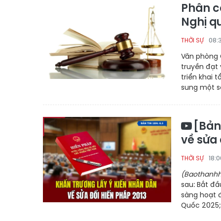
Phân cô
Nghị q
08:
THỜI SỰ
Văn phòng 
truyền đạt 
triển khai 
sung một s
[Bản
về sửa
18:
THỜI SỰ
(Baothanhh
sau: Bắt đầ
sàng hoạt 
Quốc 2025; 