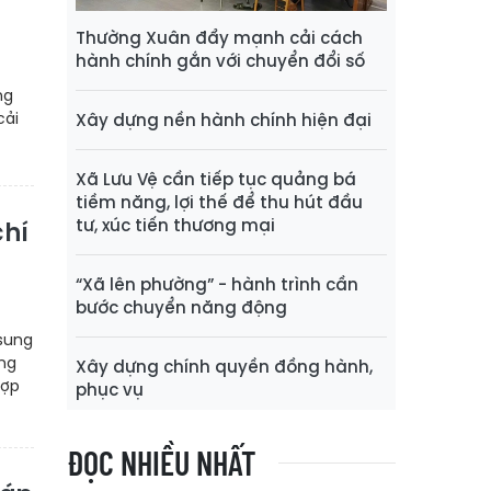
Thường Xuân đẩy mạnh cải cách
hành chính gắn với chuyển đổi số
ng
cải
Xây dựng nền hành chính hiện đại
Xã Lưu Vệ cần tiếp tục quảng bá
tiềm năng, lợi thế để thu hút đầu
tư, xúc tiến thương mại
chí
“Xã lên phường” - hành trình cần
bước chuyển năng động
 sung
ững
Xây dựng chính quyền đồng hành,
hợp
phục vụ
ĐỌC NHIỀU NHẤT