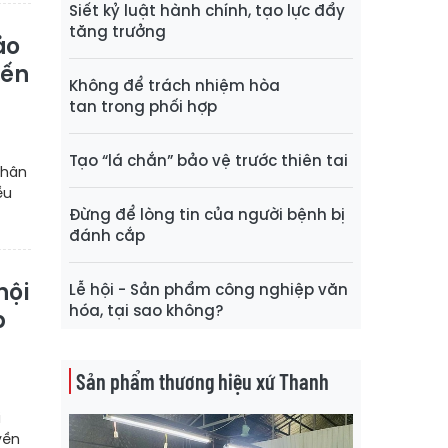
Siết kỷ luật hành chính, tạo lực đẩy
tăng trưởng
ảo
iến
Không để trách nhiệm hòa
tan trong phối hợp
Tạo “lá chắn” bảo vệ trước thiên tai
Nhân
ều
Đừng để lòng tin của người bệnh bị
đánh cắp
hội
Lễ hội - Sản phẩm công nghiệp văn
hóa, tại sao không?
p
Sản phẩm thương hiệu xứ Thanh
i
yền