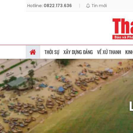
Hotline:
0822.173.636
|
Tin mới
THỜI SỰ
XÂY DỰNG ĐẢNG
VỀ XỨ THANH
KIN