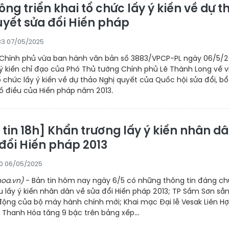
ng triển khai tổ chức lấy ý kiến về dự t
uyết sửa đổi Hiến pháp
33 07/05/2025
Chính phủ vừa ban hành văn bản số 3883/VPCP-PL ngày 06/5/
ý kiến chỉ đạo của Phó Thủ tướng Chính phủ Lê Thành Long về v
tổ chức lấy ý kiến về dự thảo Nghị quyết của Quốc hội sửa đổi, bổ
ố điều của Hiến pháp năm 2013.
 tin 18h] Khẩn trương lấy ý kiến nhân d
 đổi Hiến pháp 2013
00 06/05/2025
oa.vn)
- Bản tin hôm nay ngày 6/5 có những thông tin đáng ch
u lấy ý kiến nhân dân về sửa đổi Hiến pháp 2013; TP Sầm Sơn sẵ
động của bộ máy hành chính mới; Khai mạc Đại lễ Vesak Liên H
Thanh Hóa tăng 9 bậc trên bảng xếp...