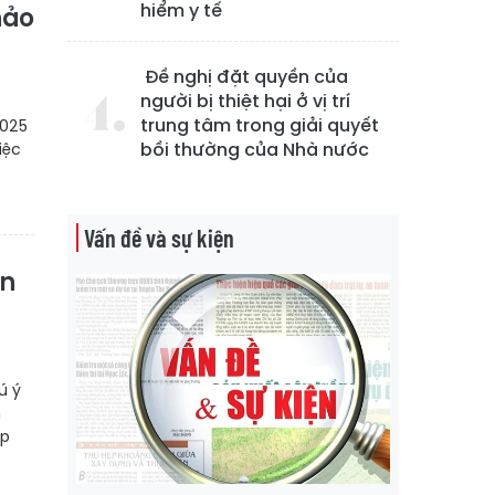
hiểm y tế
hảo
Đề nghị đặt quyền của
người bị thiệt hại ở vị trí
trung tâm trong giải quyết
2025
bồi thường của Nhà nước
iệc
Vấn đề và sự kiện
ân
ú ý
n
ợp