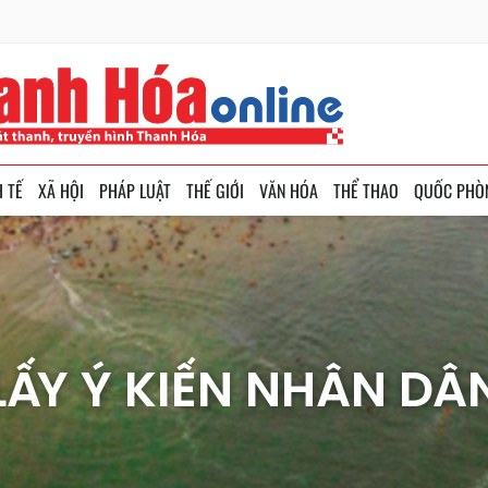
H TẾ
XÃ HỘI
PHÁP LUẬT
THẾ GIỚI
VĂN HÓA
THỂ THAO
QUỐC PHÒ
LẤY Ý KIẾN NHÂN DÂ