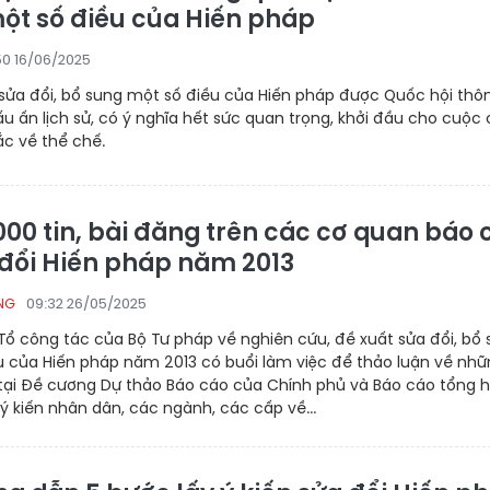
ột số điều của Hiến pháp
50 16/06/2025
 sửa đổi, bổ sung một số điều của Hiến pháp được Quốc hội thô
ấu ấn lịch sử, có ý nghĩa hết sức quan trọng, khởi đầu cho cuộc 
ắc về thể chế.
00 tin, bài đăng trên các cơ quan báo 
 đổi Hiến pháp năm 2013
09:32 26/05/2025
NG
Tổ công tác của Bộ Tư pháp về nghiên cứu, đề xuất sửa đổi, bổ
u của Hiến pháp năm 2013 có buổi làm việc để thảo luận về nh
 tại Đề cương Dự thảo Báo cáo của Chính phủ và Báo cáo tổng 
 ý kiến nhân dân, các ngành, các cấp về...