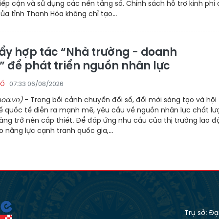
iếp cận và sử dụng các nền tảng số. Chính sách hỗ trợ kinh phí
a tỉnh Thanh Hóa không chỉ tạo...
ẩy hợp tác “Nhà trường - doanh
” để phát triển nguồn nhân lực
07:33 06/08/2026
SỐ
oa.vn)
- Trong bối cảnh chuyển đổi số, đổi mới sáng tạo và hội
tế quốc tế diễn ra mạnh mẽ, yêu cầu về nguồn nhân lực chất lư
ng trở nên cấp thiết. Để đáp ứng nhu cầu của thị trường lao đ
 năng lực cạnh tranh quốc gia,...
Trụ sở: Đ