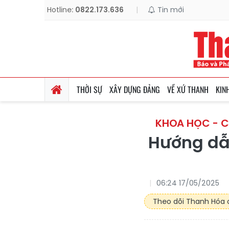
Hotline:
0822.173.636
|
Tin mới
THỜI SỰ
XÂY DỰNG ĐẢNG
VỀ XỨ THANH
KIN
KHOA HỌC - 
Hướng dẫn
06:24 17/05/2025
Theo dõi Thanh Hóa o