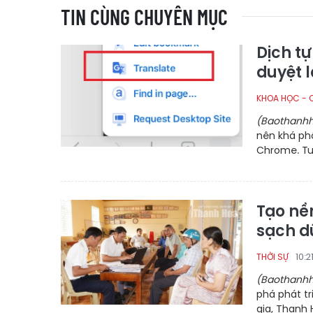
TIN CÙNG CHUYÊN MỤC
Dịch tự
duyệt 
KHOA HỌC - 
(Baothanhh
nên khá phổ
Chrome. Tuy
Tạo nền
sạch dữ
10:
THỜI SỰ
(Baothanhh
phá phát tr
gia, Thanh