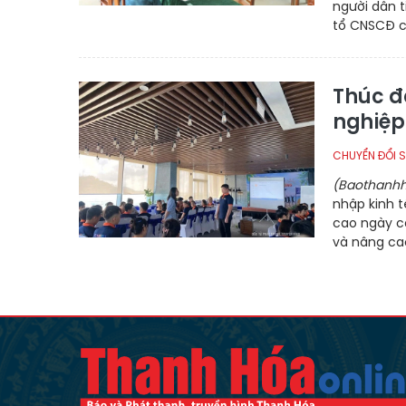
người dân t
tổ CNSCĐ củ
Thúc đ
nghiệp
CHUYỂN ĐỔI 
(Baothanhh
nhập kinh 
cao ngày cà
và nâng cao