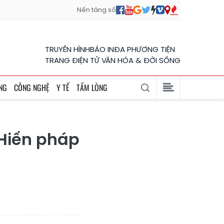
Nền tảng số
TRUYỀN HÌNH
BÁO IN
ĐA PHƯƠNG TIỆN
TRANG ĐIỆN TỬ VĂN HÓA & ĐỜI SỐNG
NG
CÔNG NGHỆ
Y TẾ
TẤM LÒNG
 Hiến pháp