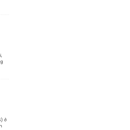
i,
ng
S) ở
n