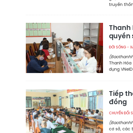
truyền thốn
Thanh 
quyền 
ĐỜI SỐNG - X
(Baothanhh
Thanh Hóa 
dụng VNeID
Tiếp t
đồng
CHUYỂN ĐỔI 
(Baothanhh
cơ sở, các