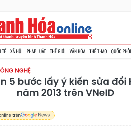
H TẾ
XÃ HỘI
PHÁP LUẬT
THẾ GIỚI
VĂN HÓA
THỂ THAO
QUỐC PHÒ
CÔNG NGHỆ
 5 bước lấy ý kiến sửa đổi
năm 2013 trên VNeID
nline trên