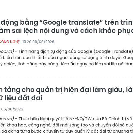
 động bằng “Google translate” trên trì
làm sai lệch nội dung và cách khắc phụ
13:20 06/08/2026
CÔNG NGHỆ
oa.vn)
- Tính năng dịch tự động của Google (Google Translate)
 biến trên các thiết bị của người dùng sử dụng trình duyệt Goo
 nhiên, tính năng này cũng tiềm ẩn nguy cơ làm sai lệc nội dun
 tảng cho quản trị hiện đại làm giàu, l
 liệu đất đai
21 06/08/2026
oa.vn)
- Thực hiện Nghị quyết số 57-NQ/TW của Bộ Chính trị về
iển khoa học, công nghệ, đổi mới sáng tạo và chuyển đổi số qu
 Hóa đang từng bước chuyển tư duy quản lý đất đai từ phương 