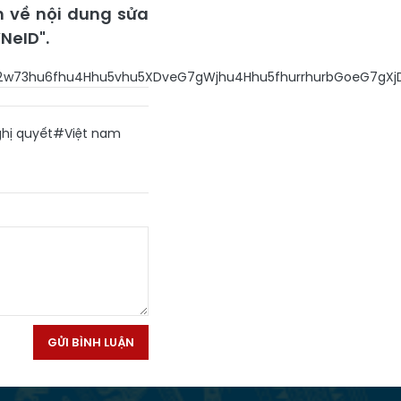
n về nội dung sửa
NeID".
w73hu6fhu4Hhu5vhu5XDveG7gWjhu4Hhu5fhurrhurbGoeG7gX
hị quyết
#Việt nam
GỬI BÌNH LUẬN