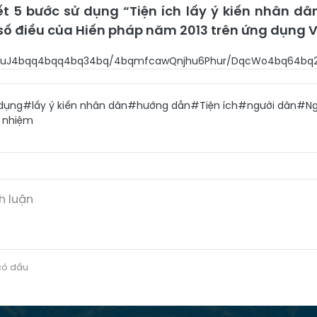
ết 5 bước sử dụng “Tiện ích lấy ý kiến nhân dâ
số điều của Hiến pháp năm 2013 trên ứng dụng V
uJ4bqq4bqq4bq34bq/4bqmfcawQnjhu6Phur/DqcWo4bq64bq2
dụng
#lấy ý kiến nhân dân
#hướng dẫn
#Tiện ích
#người dân
#Ng
 nhiệm
 có dấu