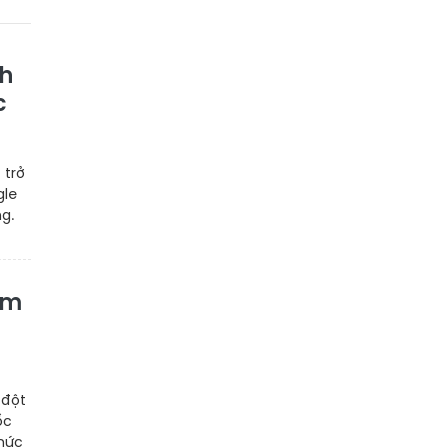
nh
c
 trở
gle
g.
àm
 đột
ốc
thức