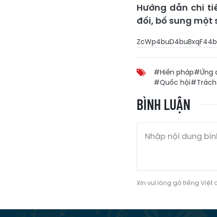
Hướng dẫn chi ti
đổi, bổ sung một 
ZcWp4buD4buBxqF44b
#Hiến pháp
#Ứng 
#Quốc hội
#Trách
BÌNH LUẬN
Xin vui lòng gõ tiếng Việt