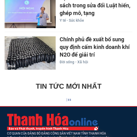
sách trong sửa đổi Luật hiến,
ghép mô, tạng
Y tế - Sức khỏe
Chính phủ đề xuất bổ sung
quy định cấm kinh doanh khí
N2O để giải trí
Đời sống - Xã hội
TIN TỨC MỚI NHẤT
CƠ QUAN CỦA ĐẢNG BỘ ĐẢNG CỘNG SẢN VIỆT NAM TỈNH THANH HÓA