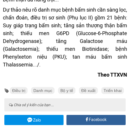
Dự thảo nêu rõ danh mục bệnh bẩm sinh cần sàng lọc,
chẩn đoán, điều trị sơ sinh (Phụ lục II) gồm 21 bệnh:
Suy giáp trạng bẩm sinh; tăng sản thượng thận bẩm
sinh; thiếu men G6PD (Glucose-6-Phosphate
Dehydrogenase); tăng Galactose máu
(Galactosemia); thiếu men Biotinidase; bệnh
Phenylxeton niệu (PKU); tan máu bẩm sinh
Thalassemia.../.
Theo TTXVN
Điều trị
Danh mục
Bộ y tế
Đề xuất
Triển khai
Chia sẻ ý kiến của bạn ...
Facebook
Zalo