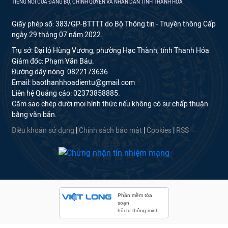
TIẾNG NÓI CỦA ĐẢNG BỘ, CHÍNH QUYỀN VÀ NHÂN DÂN TỈNH THANH HÓA
Giấy phép số: 383/GP-BTTTT do Bộ Thông tin - Truyền thông Cấp
ngày 29 tháng 07 năm 2022.
Trụ sở: Đại lộ Hùng Vương, phường Hạc Thành, tỉnh Thanh Hóa
Giám đốc: Phạm Văn Báu.
Đường dây nóng: 0822173636
Email: baothanhhoadientu@gmail.com
Liên hệ Quảng cáo: 02373858885.
Cấm sao chép dưới mọi hình thức nếu không có sự chấp thuận
bằng văn bản.
Điều khoản sử dụng
|
Chính sách bảo mật
|
Cookies
|
RSS
Phần mềm tòa
soạn
hội tụ thông minh