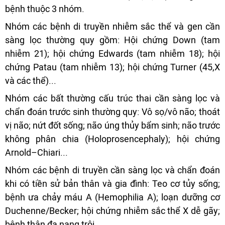
bệnh thuộc 3 nhóm.
Nhóm các bệnh di truyền nhiễm sắc thể và gen cần
sàng lọc thường quy gồm: Hội chứng Down (tam
nhiễm 21); hội chứng Edwards (tam nhiễm 18); hội
chứng Patau (tam nhiễm 13); hội chứng Turner (45,X
và các thể)...
Nhóm các bất thường cấu trúc thai cần sàng lọc và
chẩn đoán trước sinh thường quy: Vô sọ/vô não; thoát
vị não; nứt đốt sống; não úng thủy bẩm sinh; não trước
không phân chia (Holoprosencephaly); hội chứng
Arnold–Chiari...
Nhóm các bệnh di truyền cần sàng lọc và chẩn đoán
khi có tiền sử bản thân và gia đình: Teo cơ tủy sống;
bệnh ưa chảy máu A (Hemophilia A); loạn dưỡng cơ
Duchenne/Becker; hội chứng nhiễm sắc thể X dễ gãy;
bệnh thận đa nang trội...