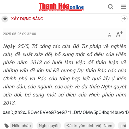
XÂY DỰNG ĐẢNG
+
A
2025-05-26 09:32:00
A
Ngày 25/5, Tổ công tác của Bộ Tư pháp về nghiên
cứu, đề xuất sửa đổi, bổ sung một số điều của Hiến
pháp năm 2013 có buổi làm việc để thảo luận về
những vấn đề lớn tại Đề cương Dự thảo Báo cáo của
Chính phủ và Báo cáo tổng hợp kết quả lấy ý kiến
nhân dân, các ngành, các cấp về dự thảo Nghị quyết
sửa đổi, bổ sung một số điều của Hiến pháp năm
2013.
xanDjXh2xJBOw4BVVeG7o+G7r1LDr
Hiến pháp
Nghị quyết
Đài truyền hình Việt Nam
phổ 