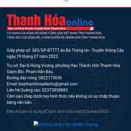
CƠ QUAN CỦA ĐẢNG BỘ ĐẢNG CỘNG SẢN VIỆT NAM TỈNH THANH HÓA
TIẾNG NÓI CỦA ĐẢNG BỘ, CHÍNH QUYỀN VÀ NHÂN DÂN TỈNH THANH HÓA
Giấy phép số: 383/GP-BTTTT do Bộ Thông tin - Truyền thông Cấp
ngày 29 tháng 07 năm 2022.
Trụ sở: Đại lộ Hùng Vương, phường Hạc Thành, tỉnh Thanh Hóa
Giám đốc: Phạm Văn Báu.
Đường dây nóng: 0822173636
Email: baothanhhoadientu@gmail.com
Liên hệ Quảng cáo: 02373858885.
Cấm sao chép dưới mọi hình thức nếu không có sự chấp thuận
bằng văn bản.
Điều khoản sử dụng
|
Chính sách bảo mật
|
Cookies
|
RSS