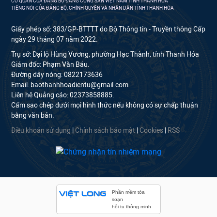
CƠ QUAN CỦA ĐẢNG BỘ ĐẢNG CỘNG SẢN VIỆT NAM TỈNH THANH HÓA
TIẾNG NÓI CỦA ĐẢNG BỘ, CHÍNH QUYỀN VÀ NHÂN DÂN TỈNH THANH HÓA
Giấy phép số: 383/GP-BTTTT do Bộ Thông tin - Truyền thông Cấp
ngày 29 tháng 07 năm 2022.
Trụ sở: Đại lộ Hùng Vương, phường Hạc Thành, tỉnh Thanh Hóa
Giám đốc: Phạm Văn Báu.
Đường dây nóng: 0822173636
Email: baothanhhoadientu@gmail.com
Liên hệ Quảng cáo: 02373858885.
Cấm sao chép dưới mọi hình thức nếu không có sự chấp thuận
bằng văn bản.
Điều khoản sử dụng
|
Chính sách bảo mật
|
Cookies
|
RSS
Phần mềm tòa
soạn
hội tụ thông minh