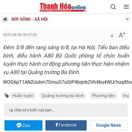
ĐỜI SỐNG - XÃ HỘI
+
A
2025-08-06 08:37:00
A
Đêm 5/8 đến rạng sáng 6/8, tại Hà Nội, Tiểu ban diễu
binh, diễu hành A80 Bộ Quốc phòng tổ chức huấn
luyện thực hành cơ động phương tiện thực hiện nhiệm
vụ A80 tại Quảng trường Ba Đình.
WOG6pT1AN2Uubm7DmuG7uGtP4bqnb2Vh4bu4WU/huqXhu5U3
Huấn luyện
Quảng trường ba đình
Phương tiện
thực
Chia sẻ ý kiến của bạn ...
Facebook
Google News
Zalo