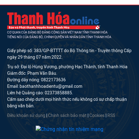
CƠ QUAN CỦA ĐẢNG BỘ ĐẢNG CỘNG SẢN VIỆT NAM TỈNH THANH HÓA
TIẾNG NÓI CỦA ĐẢNG BỘ, CHÍNH QUYỀN VÀ NHÂN DÂN TỈNH THANH HÓA
Giấy phép số: 383/GP-BTTTT do Bộ Thông tin - Truyền thông Cấp
ngày 29 tháng 07 năm 2022.
Trụ sở: Đại lộ Hùng Vương, phường Hạc Thành, tỉnh Thanh Hóa
Giám đốc: Phạm Văn Báu.
Đường dây nóng: 0822173636
Email: baothanhhoadientu@gmail.com
Liên hệ Quảng cáo: 02373858885.
Cấm sao chép dưới mọi hình thức nếu không có sự chấp thuận
bằng văn bản.
Điều khoản sử dụng
|
Chính sách bảo mật
|
Cookies
|
RSS