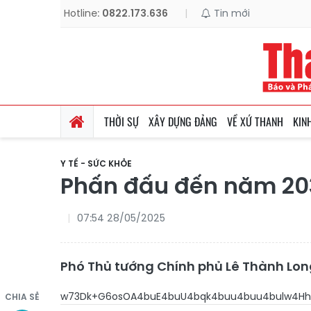
Hotline:
0822.173.636
|
Tin mới
THỜI SỰ
XÂY DỰNG ĐẢNG
VỀ XỨ THANH
KIN
Y TẾ - SỨC KHỎE
Phấn đấu đến năm 203
07:54 28/05/2025
Phó Thủ tướng Chính phủ Lê Thành Lon
w73Dk+G6osOA4buE4buU4bqk4buu4buu4bulw4H
CHIA SẺ