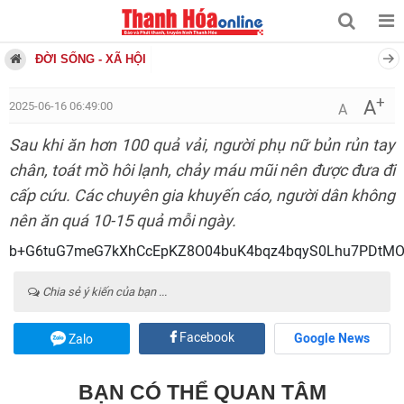
ĐỜI SỐNG - XÃ HỘI
+
A
2025-06-16 06:49:00
A
Sau khi ăn hơn 100 quả vải, người phụ nữ bủn rủn tay
chân, toát mồ hôi lạnh, chảy máu mũi nên được đưa đi
cấp cứu. Các chuyên gia khuyến cáo, người dân không
nên ăn quá 10-15 quả mỗi ngày.
b+G6tuG7meG7kXhCcEpKZ8O04buK4bqz4bqyS0Lhu7
Chia sẻ ý kiến của bạn ...
Facebook
Google News
Zalo
BẠN CÓ THỂ QUAN TÂM