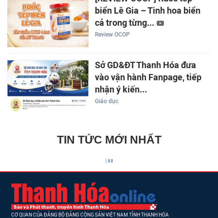
biển Lê Gia – Tinh hoa biển
cả trong từng...
Review OCOP
Sở GD&ĐT Thanh Hóa đưa
vào vận hành Fanpage, tiếp
nhận ý kiến...
Giáo dục
TIN TỨC MỚI NHẤT
CƠ QUAN CỦA ĐẢNG BỘ ĐẢNG CỘNG SẢN VIỆT NAM TỈNH THANH HÓA