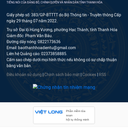
TIẾNG NÓI CỦA ĐẢNG BỘ, CHÍNH QUYỀN VÀ NHÂN DÂN TỈNH THANH HÓA
Giấy phép số: 383/GP-BTTTT do Bộ Thông tin - Truyền thông Cấp
ngày 29 tháng 07 năm 2022.
Trụ sở: Đại lộ Hùng Vương, phường Hạc Thành, tỉnh Thanh Hóa
Giám đốc: Phạm Văn Báu.
Đường dây nóng: 0822173636
Email: baothanhhoadientu@gmail.com
Liên hệ Quảng cáo: 02373858885.
Cấm sao chép dưới mọi hình thức nếu không có sự chấp thuận
bằng văn bản.
Điều khoản sử dụng
|
Chính sách bảo mật
|
Cookies
|
RSS
Phần mềm tòa
soạn
hội tụ thông minh