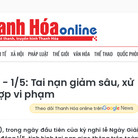
H TẾ
XÃ HỘI
PHÁP LUẬT
THẾ GIỚI
VĂN HÓA
THỂ THAO
QUỐC PHÒ
- 1/5: Tai nạn giảm sâu, xử
hợp vi phạm
Theo dõi Thanh Hóa online trên
 trong ngày đầu tiên của kỳ nghỉ lễ Ngày Giả