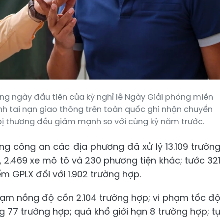
ng ngày đầu tiên của kỳ nghỉ lễ Ngày Giải phóng miền
nh tai nạn giao thông trên toàn quốc ghi nhận chuyển
à bị thương đều giảm mạnh so với cùng kỳ năm trước.
ợng công an các địa phương đã xử lý 13.109 trườn
, 2.469 xe mô tô và 230 phương tiện khác; tước 32
ểm GPLX đối với 1.902 trường hợp.
hạm nồng độ cồn 2.104 trường hợp; vi phạm tốc đ
g 77 trường hợp; quá khổ giới hạn 8 trường hợp; t