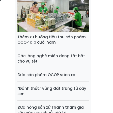
V
Thêm xu hướng tiêu thụ sản phẩm
OCOP dịp cuối năm
Các làng nghề miến dong tất bật
cho vụ tết
Đưa sản phẩm OCOP vươn xa
“Đánh thức” vùng đất trũng từ cây
sen
Đưa nông sản xứ Thanh tham gia
sâu vào các chuỗi giá trị