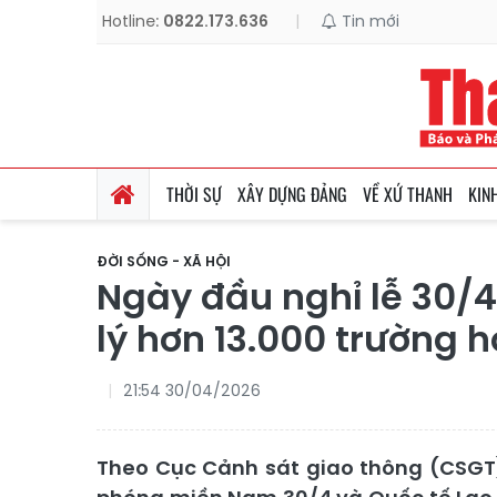
Hotline:
0822.173.636
|
Tin mới
THỜI SỰ
XÂY DỰNG ĐẢNG
VỀ XỨ THANH
KIN
ĐỜI SỐNG - XÃ HỘI
Ngày đầu nghỉ lễ 30/4 
lý hơn 13.000 trường 
21:54 30/04/2026
Theo Cục Cảnh sát giao thông (CSGT),