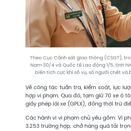
Theo Cục Cảnh sát giao thông (CSGT), tro
Nam 30/4 và Quốc tế Lao động 1/5, tình hì
biến tích cực khi số vụ, số người chết v
Về công tác tuần tra, kiểm soát, lực lư
hợp vi phạm. Qua đó, tạm giữ 70 xe ô tô
giấy phép lái xe (GPLX), đồng thời trừ đi
Các hành vi vi phạm chủ yếu gồm: Vi p
3.253 trường hợp; chở hàng quá tải trọn