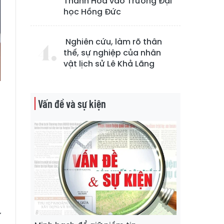
Thanh Hóa vào Trường Đại
học Hồng Đức
Nghiên cứu, làm rõ thân
thế, sự nghiệp của nhân
vật lịch sử Lê Khả Lãng
Vấn đề và sự kiện
g
1
ộ
ự