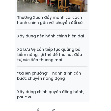
n
m
Thường Xuân đẩy mạnh cải cách
hành chính gắn với chuyển đổi số
0
Xây dựng nền hành chính hiện đại
Xã Lưu Vệ cần tiếp tục quảng bá
tiềm năng, lợi thế để thu hút đầu
tư, xúc tiến thương mại
“Xã lên phường” - hành trình cần
bước chuyển năng động
i
9
Xây dựng chính quyền đồng hành,
phục vụ
t
o