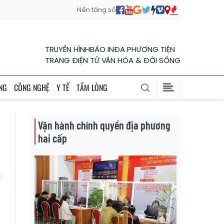
Nền tảng số
TRUYỀN HÌNH
BÁO IN
ĐA PHƯƠNG TIỆN
TRANG ĐIỆN TỬ VĂN HÓA & ĐỜI SỐNG
NG
CÔNG NGHỆ
Y TẾ
TẤM LÒNG
Vận hành chính quyền địa phương
hai cấp
i