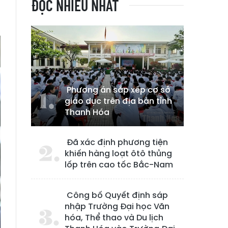
ĐỌC NHIỀU NHẤT
t
Phương án sắp xếp cơ sở
giáo dục trên địa bàn tỉnh
Thanh Hóa
Đã xác định phương tiện
khiến hàng loạt ôtô thủng
lốp trên cao tốc Bắc-Nam
Công bố Quyết định sáp
nhập Trường Đại học Văn
hóa, Thể thao và Du lịch