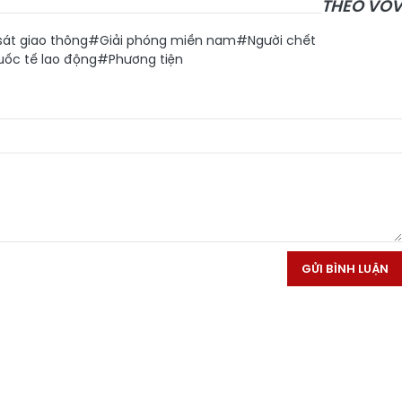
THEO VO
át giao thông
#Giải phóng miền nam
#Người chết
ốc tế lao động
#Phương tiện
GỬI BÌNH LUẬN