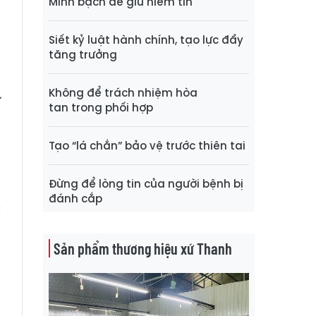
Minh bạch để giữ niềm tin
ả
g
Siết kỷ luật hành chính, tạo lực đẩy
tăng trưởng
t
Không để trách nhiệm hòa
ừ
tan trong phối hợp
Tạo “lá chắn” bảo vệ trước thiên tai
;
Đừng để lòng tin của người bệnh bị
đánh cắp
c
g
g
Sản phẩm thương hiệu xứ Thanh
o