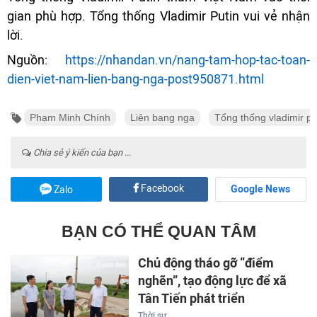
gian phù hợp. Tổng thống Vladimir Putin vui vẻ nhận
lời.
Nguồn:
https://nhandan.vn/nang-tam-hop-tac-toan-
dien-viet-nam-lien-bang-nga-post950871.html
Phạm Minh Chính
Liên bang nga
Tổng thống vladimir pu
Chia sẻ ý kiến của bạn ...
Facebook
Google News
Zalo
BẠN CÓ THỂ QUAN TÂM
Chủ động tháo gỡ “điểm
nghẽn”, tạo động lực để xã
Tân Tiến phát triển
Thời sự