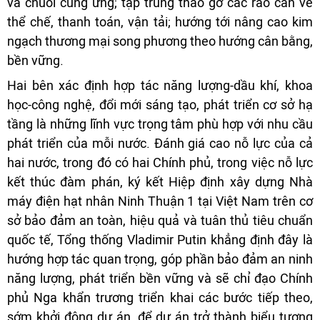
và chuỗi cung ứng; tập trung tháo gỡ các rào cản về
thể chế, thanh toán, vận tải; hướng tới nâng cao kim
ngạch thương mại song phương theo hướng cân bằng,
bền vững.
Hai bên xác định hợp tác năng lượng-dầu khí, khoa
học-công nghệ, đổi mới sáng tạo, phát triển cơ sở hạ
tầng là những lĩnh vực trọng tâm phù hợp với nhu cầu
phát triển của mỗi nước. Đánh giá cao nỗ lực của cả
hai nước, trong đó có hai Chính phủ, trong việc nỗ lực
kết thúc đàm phán, ký kết Hiệp định xây dựng Nhà
máy điện hạt nhân Ninh Thuận 1 tại Việt Nam trên cơ
sở bảo đảm an toàn, hiệu quả và tuân thủ tiêu chuẩn
quốc tế, Tổng thống Vladimir Putin khẳng định đây là
hướng hợp tác quan trọng, góp phần bảo đảm an ninh
năng lượng, phát triển bền vững và sẽ chỉ đạo Chính
phủ Nga khẩn trương triển khai các bước tiếp theo,
sớm khởi động dự án, để dự án trở thành biểu tượng