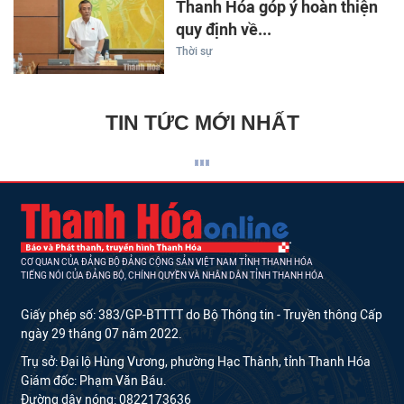
Thanh Hóa góp ý hoàn thiện
quy định về...
Thời sự
TIN TỨC MỚI NHẤT
CƠ QUAN CỦA ĐẢNG BỘ ĐẢNG CỘNG SẢN VIỆT NAM TỈNH THANH HÓA
TIẾNG NÓI CỦA ĐẢNG BỘ, CHÍNH QUYỀN VÀ NHÂN DÂN TỈNH THANH HÓA
Giấy phép số: 383/GP-BTTTT do Bộ Thông tin - Truyền thông Cấp
ngày 29 tháng 07 năm 2022.
Trụ sở: Đại lộ Hùng Vương, phường Hạc Thành, tỉnh Thanh Hóa
Giám đốc: Phạm Văn Báu.
Đường dây nóng: 0822173636