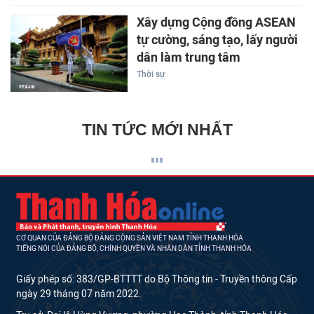
Xây dựng Cộng đồng ASEAN
tự cường, sáng tạo, lấy người
dân làm trung tâm
Thời sự
TIN TỨC MỚI NHẤT
CƠ QUAN CỦA ĐẢNG BỘ ĐẢNG CỘNG SẢN VIỆT NAM TỈNH THANH HÓA
TIẾNG NÓI CỦA ĐẢNG BỘ, CHÍNH QUYỀN VÀ NHÂN DÂN TỈNH THANH HÓA
Giấy phép số: 383/GP-BTTTT do Bộ Thông tin - Truyền thông Cấp
ngày 29 tháng 07 năm 2022.