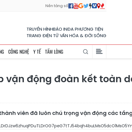
Nền tảng số
TRUYỀN HÌNH
BÁO IN
ĐA PHƯƠNG TIỆN
TRANG ĐIỆN TỬ VĂN HÓA & ĐỜI SỐNG
NG
CÔNG NGHỆ
Y TẾ
TẤM LÒNG
p vận động đoàn kết toàn 
nh viên đã luôn chú trọng vận động các tầng lớ
mcOsxINlw6wyw5nDrMOjw7LDrDJzw6zhuqPDuT