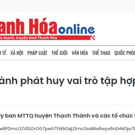
H TẾ
XÃ HỘI
PHÁP LUẬT
THẾ GIỚI
VĂN HÓA
THỂ THAO
QUỐC PHÒ
nh phát huy vai trò tập hợ
 ban MTTQ huyện Thạch Thành và các tổ chức thà
O5b+G6uzFbw5PDmcOZVDLDrOG7peG7tWbDsjLD