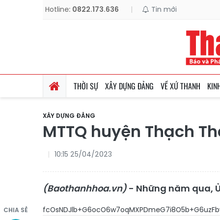
Hotline:
0822.173.636
|
Tin mới
THỜI SỰ
XÂY DỰNG ĐẢNG
VỀ XỨ THANH
KIN
XÂY DỰNG ĐẢNG
MTTQ huyện Thạch Thà
10:15 25/04/2023
(Baothanhhoa.vn)
- Những năm qua, Ủy
fcOsNDJlb+G6ocO6w7oqMXPDmeG7i8
CHIA SẺ