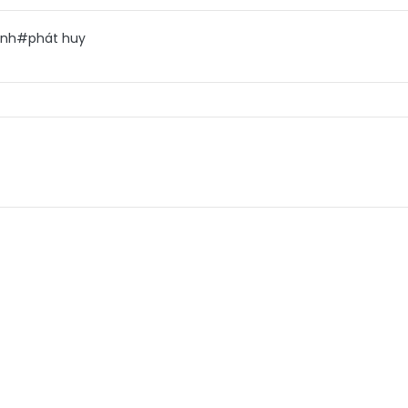
ành
#phát huy